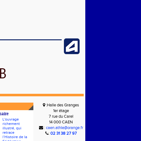
B
:Halle des Granges
1er étage
naire
7 rue du Carel
L'ouvrage
14 000 CAEN
richement
:
caen.athle@orange.fr
illustré, qui
retrace
:
02 31 38 27 97
l’Histoire de la