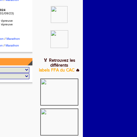
024
 01/09/23)
r épreuve
r épreuve
hon
/
Marathon
on
/
Marathon
🏅 Retrouvez les
différents
labels FFA du CAC
🔥