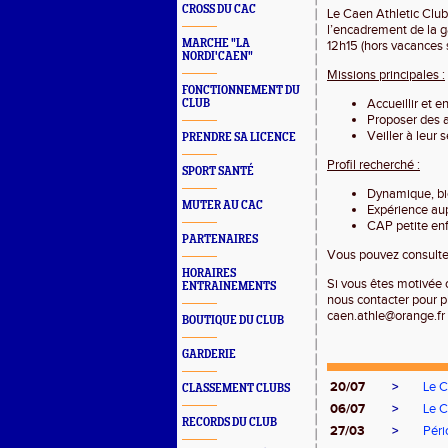
CROSS DU CAC
Le Caen Athletic Club
l’encadrement de la g
MARCHE "LA
12h15 (hors vacances s
NORDI'CAEN"
Missions principales :
FONCTIONNEMENT DU
Accueillir et 
CLUB
Proposer des a
Veiller à leur 
PRENDRE SA LICENCE
Profil recherché :
SPORT SANTÉ
Dynamique, bie
MUTER AU CAC
Expérience au
CAP petite en
PARTENAIRES
Vous pouvez consulter
HORAIRES
Si vous êtes motivée 
ENTRAINEMENTS
nous contacter pour p
caen.athle@orange.fr
BOUTIQUE DU CLUB
GARDERIE
20/07
>
Le C
CLASSEMENT CLUBS
06/07
>
Le C
RECORDS DU CLUB
27/03
>
Péri