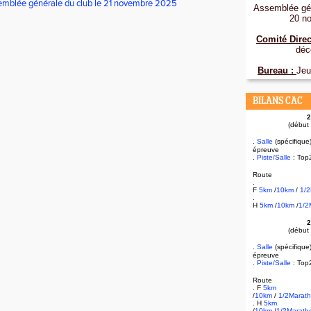
mblée générale du club le 21 novembre 2025
Assemblée gén
20 n
Comité Direc
déc
Bureau :
Jeu
BILANS CAC
2
(début
.
Salle
(spécifique
épreuve
.
Piste/Salle
: Top
Route
.
F
5km
/
10km
/
1/
.
H
5km
/
10km
/
1/2
2
(début
.
Salle
(spécifique
épreuve
.
Piste/Salle
: Top
Route
. F
5km
/
10km
/
1/2Marat
. H
5km
/
10km
/
1/2Marath