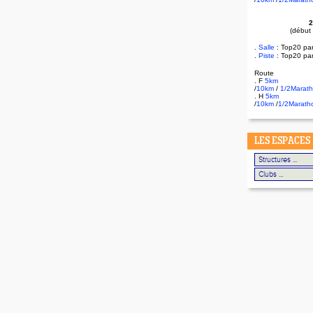
2
(début
.
Salle
:
Top20 pa
.
Piste
: Top20 pa
Route
. F
5km
/
10km
/
1/2Marat
. H
5km
/
10km
/
1/2Marath
LES ESPACES