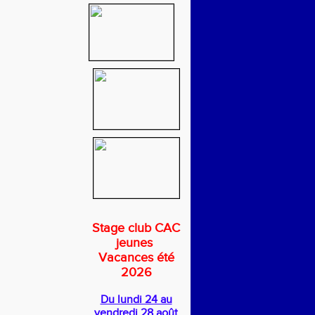
Stage club CAC
jeunes
Vacances été
2026
Du lundi 24 au
vendredi 28 août