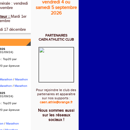
vendredi 4 ou
érale : vendredi
samedi 5 septembre
ovembre
2026
teur :
Mardi 1er
embre
di 17 décembre
PARTENAIRES
CAEN ATHLETIC CLUB
026
 01/09/24)
) :
Top20 par
20 par épreuve
2Marathon
/
Marathon
Marathon
/
Marathon
Pour rejoindre le club des
025
partenaires et apparaître
 01/09/24)
sur nos supports :
caen.athle@orange.fr
) :
Top20 par
20 par épreuve
Nous sommes aussi
sur les réseaux
sociaux !
hon
/
Marathon
on
/
Marathon