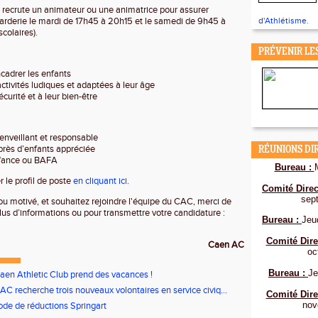
 recrute un animateur ou une animatrice pour assurer
arderie le mardi de 17h45 à 20h15 et le samedi de 9h45 à
d'Athlétisme.
colaires).
PRÉVENIR LE
encadrer les enfants
ctivités ludiques et adaptées à leur âge
sécurité et à leur bien-être
nveillant et responsable
près d’enfants appréciée
RÉUNIONS DI
fance ou BAFA
Bureau :
 le profil de poste
en cliquant ici.
Comité Direc
sep
ou motivé, et souhaitez rejoindre l'équipe du CAC, merci de
lus d’informations ou pour transmettre votre candidature :
Bureau :
Jeu
Comité Dire
Caen AC
oc
Bureau :
Je
aen Athletic Club prend des vacances !
AC recherche trois nouveaux volontaires en service civiq...
Comité Dire
nov
ode de réductions Springart