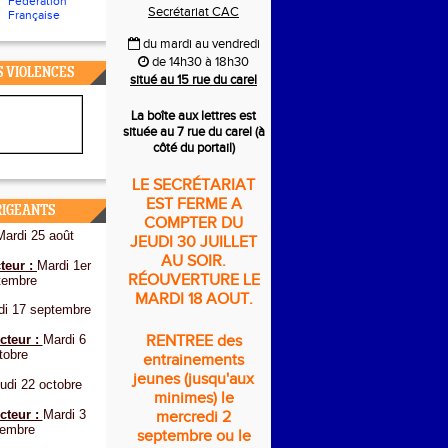
Fédération
Secrétariat CAC
Française
du mardi au vendredi
de 14h30 à 18h30
S VIOLENCES
situé au 15 rue du carel
La boîte aux lettres est
située au 7 rue du carel (à
côté du portail)
LE SECRÉTARIAT
EST FERME A
RIGEANTS
COMPTER DU
Mardi 25 août
JEUDI 30 JUILLET
AU SOIR.
teur :
Mardi 1er
RÉOUVERTURE LE
tembre
MARDI 18 AOUT.
di 17 septembre
cteur :
Mardi 6
RENTREE des
tobre
entrainements
jeunes (jusqu'aux
udi 22 octobre
minimes) le
cteur :
Mardi 3
mercredi 2
embre
septembre ou le