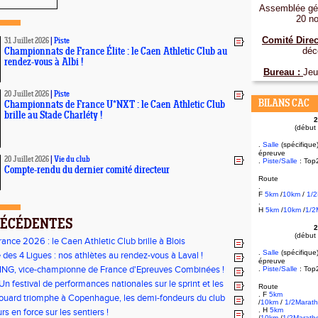
Assemblée gén
20 n
Comité Direc
31 Juillet 2026
|
Piste
déc
Championnats de France Élite : le Caen Athletic Club au
rendez-vous à Albi !
Bureau :
Jeu
20 Juillet 2026
|
Piste
BILANS CAC
Championnats de France U*NXT : le Caen Athletic Club
brille au Stade Charléty !
2
(début
.
Salle
(spécifique
épreuve
20 Juillet 2026
|
Vie du club
.
Piste/Salle
: Top
Compte-rendu du dernier comité directeur
Route
.
F
5km
/
10km
/
1/
.
H
5km
/
10km
/
1/2
RÉCÉDENTES
2
(début
ance 2026 : le Caen Athletic Club brille à Blois
.
Salle
(spécifique
 des 4 Ligues : nos athlètes au rendez-vous à Laval !
épreuve
ING, vice-championne de France d'Epreuves Combinées !
.
Piste/Salle
: Top
n festival de performances nationales sur le sprint et les
Route
. F
5km
ouard triomphe à Copenhague, les demi-fondeurs du club
/
10km
/
1/2Marat
 tous les fronts
. H
5km
s en force sur les sentiers !
/
10km
/
1/2Marath