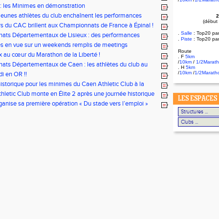
e : les Minimes en démonstration
 jeunes athlètes du club enchaînent les performances
2
(début
s du CAC brillent aux Championnats de France à Épinal !
.
Salle
:
Top20 pa
ats Départementaux de Lisieux : des performances
.
Piste
: Top20 pa
es pour nos jeunes athlètes
es en vue sur un weekends remplis de meetings
Route
 au cœur du Marathon de la Liberté !
. F
5km
/
10km
/
1/2Marat
ts Départementaux de Caen : les athlètes du club au
. H
5km
us
/
10km
/
1/2Marath
i en OR !!
istorique pour les minimes du Caen Athletic Club à la
ionale Equip’Athlé !
hletic Club monte en Élite 2 après une journée historique
LES ESPACES
!
anise sa première opération « Du stade vers l’emploi »