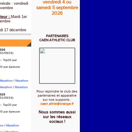
vendredi 4 ou
érale : vendredi
samedi 5 septembre
ovembre
2026
teur :
Mardi 1er
embre
di 17 décembre
PARTENAIRES
CAEN ATHLETIC CLUB
026
 01/09/24)
) :
Top20 par
20 par épreuve
2Marathon
/
Marathon
Marathon
/
Marathon
Pour rejoindre le club des
025
partenaires et apparaître
 01/09/24)
sur nos supports :
caen.athle@orange.fr
) :
Top20 par
20 par épreuve
Nous sommes aussi
sur les réseaux
sociaux !
hon
/
Marathon
on
/
Marathon