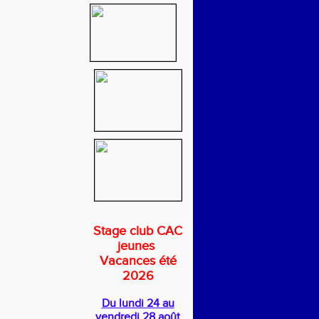
Stage club CAC
jeunes
Vacances été
2026
Du lundi 24 au
vendredi 28 août