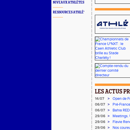
NIVEAUX ATHLÈTES
RESSOURCES ATHLÉ'
LES ACTUS P
14/07
>
Open de Fr
06/07
>
Pré-France
06/07
>
Bahia RED
29/06
>
Meetings. U
concours
29/06
>
Flavie Ren
brillent sur
29/06
>
Nos coureur