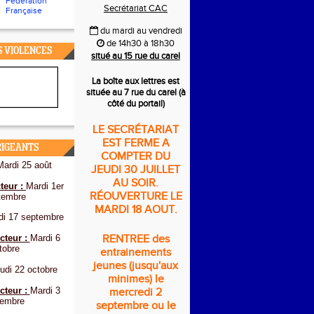
Fédération
Secrétariat CAC
Française
du mardi au vendredi
de 14h30 à 18h30
S VIOLENCES
situé au 15 rue du carel
La boîte aux lettres est
située au 7 rue du carel (à
côté du portail)
LE SECRÉTARIAT
EST FERME A
RIGEANTS
COMPTER DU
Mardi 25 août
JEUDI 30 JUILLET
AU SOIR.
teur :
Mardi 1er
RÉOUVERTURE LE
tembre
MARDI 18 AOUT.
di 17 septembre
cteur :
Mardi 6
RENTREE des
tobre
entrainements
jeunes (jusqu'aux
udi 22 octobre
minimes) le
cteur :
Mardi 3
mercredi 2
embre
septembre ou le