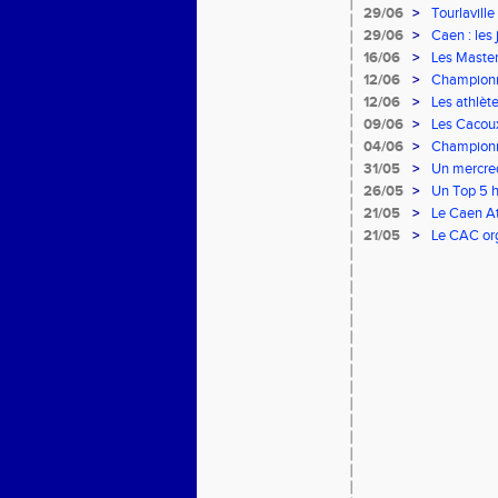
29/06
>
Tourlavill
29/06
>
Caen : les
16/06
>
Les Master
12/06
>
Championn
remarquabl
12/06
>
Les athlèt
09/06
>
Les Cacoux
04/06
>
Championna
rendez-vo
31/05
>
Un mercred
26/05
>
Un Top 5 h
Finale Nat
21/05
>
Le Caen At
à domicile 
21/05
>
Le CAC org