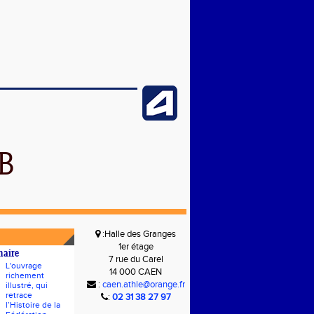
B
:Halle des Granges
1er étage
naire
7 rue du Carel
L'ouvrage
14 000 CAEN
richement
:
caen.athle@orange.fr
illustré, qui
retrace
:
02 31 38 27 97
l’Histoire de la