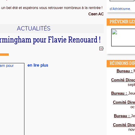
un bel été et espérons vous retrouver nombreux à la rentrée !
d'Athlétisme.
Caen AC
PRÉVENIR LE
ACTUALITÉS
irmingham pour Flavie Renouard !
RÉUNIONS DI
en lire plus
Bureau :
Comité Direc
sep
Bureau :
Jeu
Comité Dire
oc
Bureau :
Je
Comité Dire
nov