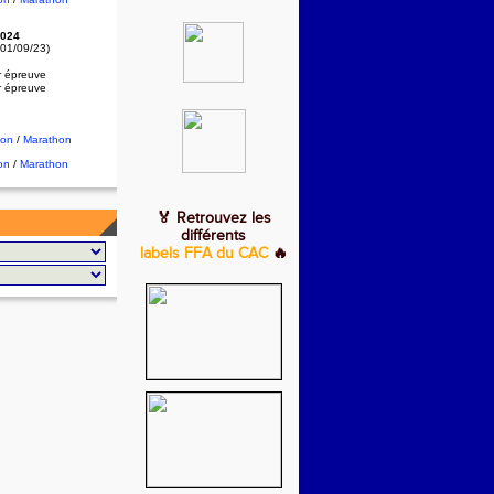
024
 01/09/23)
r épreuve
r épreuve
hon
/
Marathon
on
/
Marathon
🏅 Retrouvez les
différents
labels FFA du CAC
🔥