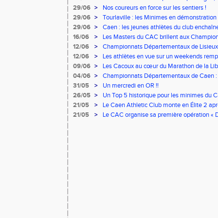
brillent sur tous les fronts
29/06
>
Nos coureurs en force sur les sentiers !
29/06
>
Tourlaville : les Minimes en démonstration
29/06
>
Caen : les jeunes athlètes du club enchaî
16/06
>
Les Masters du CAC brillent aux Championn
12/06
>
Championnats Départementaux de Lisieux 
remarquables pour nos jeunes athlètes
12/06
>
Les athlètes en vue sur un weekends remp
09/06
>
Les Cacoux au cœur du Marathon de la Libe
04/06
>
Championnats Départementaux de Caen : l
rendez-vous
31/05
>
Un mercredi en OR !!
26/05
>
Un Top 5 historique pour les minimes du Ca
Finale Nationale Equip’Athlé !
21/05
>
Le Caen Athletic Club monte en Élite 2 apr
à domicile !
21/05
>
Le CAC organise sa première opération « D