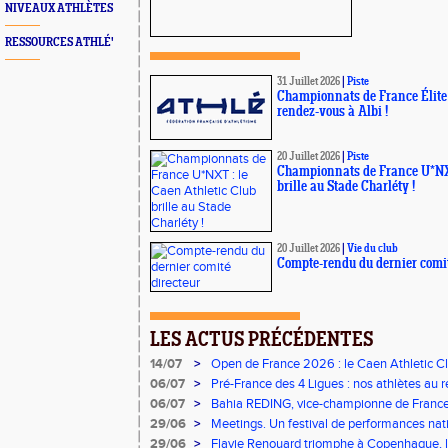
NIVEAUX ATHLÈTES
RESSOURCES ATHLÉ'
31 Juillet 2026
|
Piste
Championnats de France Élite 
rendez-vous à Albi !
20 Juillet 2026
|
Piste
Championnats de France U*NXT
brille au Stade Charléty !
20 Juillet 2026
|
Vie du club
Compte-rendu du dernier comit
LES ACTUS PRÉCÉDENTES
14/07
>
Open de France 2026 : le Caen Athletic Clu
06/07
>
Pré-France des 4 Ligues : nos athlètes au r
06/07
>
Bahia REDING, vice-championne de France
29/06
>
Meetings. Un festival de performances natio
concours
29/06
>
Flavie Renouard triomphe à Copenhague, l