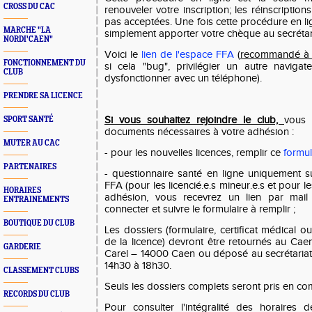
CROSS DU CAC
renouveler votre inscription; les réinscriptio
pas acceptées. Une fois cette procédure en l
MARCHE "LA
simplement apporter votre chèque au secrétari
NORDI'CAEN"
Voici le
lien de l'espace FFA
(
recommandé à f
FONCTIONNEMENT DU
si cela "bug", privilégier un autre naviga
CLUB
dysfonctionner avec un téléphone).
PRENDRE SA LICENCE
Si vous souhaitez rejoindre le club,
vous 
SPORT SANTÉ
documents nécessaires à votre adhésion :
MUTER AU CAC
- pour les nouvelles licences, remplir ce
formul
PARTENAIRES
- questionnaire santé en ligne uniquement 
FFA (pour les licencié.e.s mineur.e.s et pour l
HORAIRES
adhésion, vous recevrez un lien par mai
ENTRAINEMENTS
connecter et suivre le formulaire à remplir ;
BOUTIQUE DU CLUB
Les dossiers (formulaire, certificat médical o
de la licence) devront être retournés au Cae
GARDERIE
Carel – 14000 Caen ou déposé au secrétaria
14h30 à 18h30.
CLASSEMENT CLUBS
Seuls les dossiers complets seront pris en co
RECORDS DU CLUB
Pour consulter l'intégralité des horaires