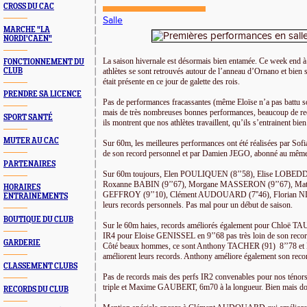
CROSS DU CAC
Salle
MARCHE "LA
NORDI'CAEN"
La saison hivernale est désormais bien entamée. Ce week end 
FONCTIONNEMENT DU
CLUB
athlètes se sont retrouvés autour de l’anneau d’Ornano et bien
était présente en ce jour de galette des rois.
PRENDRE SA LICENCE
Pas de performances fracassantes (même Eloïse n’a pas battu so
mais de très nombreuses bonnes performances, beaucoup de reco
SPORT SANTÉ
ils montrent que nos athlètes travaillent, qu’ils s’entrainent bi
MUTER AU CAC
Sur 60m, les meilleures performances ont été réalisées par Sof
de son record personnel et par Damien JEGO, abonné au même
PARTENAIRES
Sur 60m toujours, Elen POULIQUEN (8’’58), Elise LOBEDD
Roxanne BABIN (9’’67), Morgane MASSERON (9’’67), Mathi
HORAIRES
GEFFROY (9’’10), Clément AUDOUARD (7''46), Florian N
ENTRAINEMENTS
leurs records personnels. Pas mal pour un début de saison.
BOUTIQUE DU CLUB
Sur le 60m haies, records améliorés également pour Chloë TA
IR4 pour Eloise GENISSEL en 9’’68 pas très loin de son recor
GARDERIE
Côté beaux hommes, ce sont Anthony TACHER (91)
8’’78 e
améliorent leurs records. Anthony améliore également son rec
CLASSEMENT CLUBS
Pas de records mais des perfs IR2 convenables pour nos 
triple et Maxime GAUBERT, 6m70 à la longueur. Bien mais doi
RECORDS DU CLUB