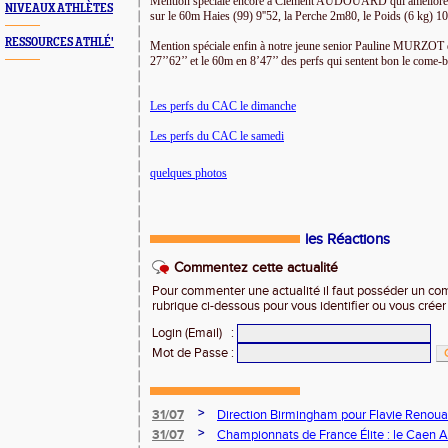
Mention spéciale encore à Clément AUDOUARD qui améliore 4
NIVEAUX ATHLÈTES
sur le 60m Haies (99) 9''52, la Perche 2m80, le Poids (6 kg) 10
RESSOURCES ATHLÉ'
Mention spéciale enfin à notre jeune senior Pauline MURZOT d
27’’62’’ et le 60m en 8’47’’ des perfs qui sentent bon le come
Les perfs du CAC le dimanche
Les perfs du CAC le samedi
quelques photos
les Réactions
Commentez cette actualité
Pour commenter une actualité il faut posséder un compt
rubrique ci-dessous pour vous identifier ou vous crée
Login (Email)
:
Mot de Passe
:
>
31/07
Direction Birmingham pour Flavie Renouar
>
31/07
Championnats de France Élite : le Caen A