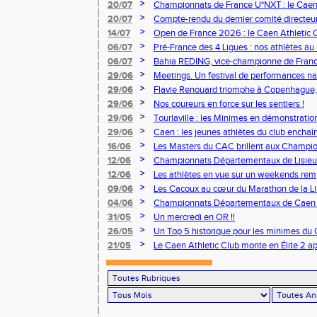
vous à Albi !
>
20/07
Championnats de France U*NXT : le Caen A
Stade Charléty !
>
20/07
Compte-rendu du dernier comité directeu
>
14/07
Open de France 2026 : le Caen Athletic Cl
>
06/07
Pré-France des 4 Ligues : nos athlètes au 
>
06/07
Bahia REDING, vice-championne de Franc
>
29/06
Meetings. Un festival de performances nati
concours
>
29/06
Flavie Renouard triomphe à Copenhague, 
brillent sur tous les fronts
>
29/06
Nos coureurs en force sur les sentiers !
>
29/06
Tourlaville : les Minimes en démonstratio
>
29/06
Caen : les jeunes athlètes du club encha
>
16/06
Les Masters du CAC brillent aux Champion
>
12/06
Championnats Départementaux de Lisieux
remarquables pour nos jeunes athlètes
>
12/06
Les athlètes en vue sur un weekends rem
>
09/06
Les Cacoux au cœur du Marathon de la Lib
>
04/06
Championnats Départementaux de Caen : 
rendez-vous
>
31/05
Un mercredi en OR !!
>
26/05
Un Top 5 historique pour les minimes du 
Finale Nationale Equip’Athlé !
>
21/05
Le Caen Athletic Club monte en Élite 2 ap
à domicile !