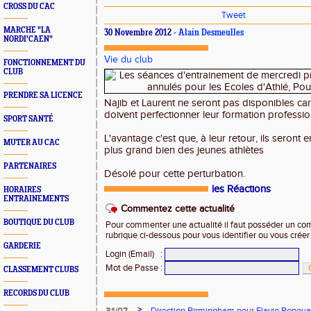
CROSS DU CAC
Tweet
MARCHE "LA
30 Novembre 2012 -
Alain Desmeulles
NORDI'CAEN"
Vie du club
FONCTIONNEMENT DU
CLUB
PRENDRE SA LICENCE
Najib et Laurent ne seront pas disponibles car l
doivent perfectionner leur formation professio
SPORT SANTÉ
L'avantage c'est que, à leur retour, ils seront e
MUTER AU CAC
plus grand bien des jeunes athlètes
PARTENAIRES
Désolé pour cette perturbation.
les Réactions
HORAIRES
ENTRAINEMENTS
Commentez cette actualité
BOUTIQUE DU CLUB
Pour commenter une actualité il faut posséder un compt
rubrique ci-dessous pour vous identifier ou vous crée
GARDERIE
Login (Email)
:
Mot de Passe
:
CLASSEMENT CLUBS
RECORDS DU CLUB
>