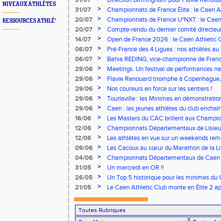
31/07
Direction Birmingham pour Flavie Renouar
NIVEAUX ATHLÈTES
>
31/07
Championnats de France Élite : le Caen A
vous à Albi !
>
20/07
Championnats de France U*NXT : le Caen A
RESSOURCES ATHLÉ'
Stade Charléty !
>
20/07
Compte-rendu du dernier comité directeu
>
14/07
Open de France 2026 : le Caen Athletic Cl
>
06/07
Pré-France des 4 Ligues : nos athlètes au 
>
06/07
Bahia REDING, vice-championne de Franc
>
29/06
Meetings. Un festival de performances nati
concours
>
29/06
Flavie Renouard triomphe à Copenhague, 
brillent sur tous les fronts
>
29/06
Nos coureurs en force sur les sentiers !
>
29/06
Tourlaville : les Minimes en démonstratio
>
29/06
Caen : les jeunes athlètes du club encha
>
16/06
Les Masters du CAC brillent aux Champion
>
12/06
Championnats Départementaux de Lisieux
remarquables pour nos jeunes athlètes
>
12/06
Les athlètes en vue sur un weekends rem
>
09/06
Les Cacoux au cœur du Marathon de la Lib
>
04/06
Championnats Départementaux de Caen : 
rendez-vous
>
31/05
Un mercredi en OR !!
>
26/05
Un Top 5 historique pour les minimes du 
Finale Nationale Equip’Athlé !
>
21/05
Le Caen Athletic Club monte en Élite 2 ap
à domicile !