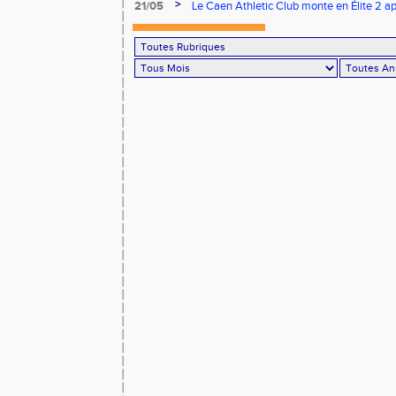
Finale Nationale Equip’Athlé !
>
21/05
Le Caen Athletic Club monte en Élite 2 ap
à domicile !