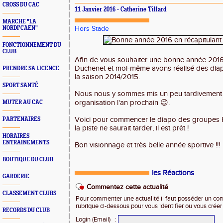
CROSS DU CAC
11 Janvier 2016 - Catherine Tillard
MARCHE "LA
NORDI'CAEN"
Hors Stade
FONCTIONNEMENT DU
CLUB
Afin de vous souhaiter une bonne année 2016
Duchenet et moi-même avons réalisé des diap
PRENDRE SA LICENCE
la saison 2014/2015.
SPORT SANTÉ
Nous nous y sommes mis un peu tardivement 
organisation l'an prochain 😉.
MUTER AU CAC
Voici pour commencer le diapo des groupes
PARTENAIRES
la piste ne saurait tarder, il est prêt !
HORAIRES
ENTRAINEMENTS
Bon visionnage et très belle année sportive !!!
BOUTIQUE DU CLUB
les Réactions
GARDERIE
Commentez cette actualité
CLASSEMENT CLUBS
Pour commenter une actualité il faut posséder un compt
rubrique ci-dessous pour vous identifier ou vous crée
RECORDS DU CLUB
Login (Email)
: