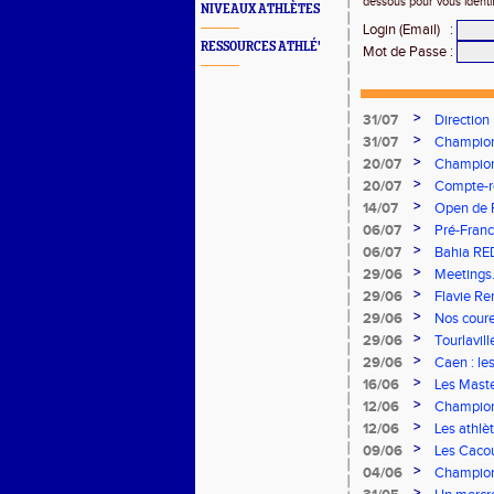
dessous pour vous identi
NIVEAUX ATHLÈTES
Login (Email)
:
RESSOURCES ATHLÉ'
Mot de Passe
:
>
31/07
Direction
>
31/07
Championn
vous à Alb
>
20/07
Championn
Stade Cha
>
20/07
Compte-re
>
14/07
Open de F
>
06/07
Pré-Franc
>
06/07
Bahia RE
>
29/06
Meetings.
concours
>
29/06
Flavie Re
brillent s
>
29/06
Nos coureu
>
29/06
Tourlavil
>
29/06
Caen : le
>
16/06
Les Maste
>
12/06
Champion
remarquab
>
12/06
Les athlè
>
09/06
Les Cacou
>
04/06
Championn
rendez-v
>