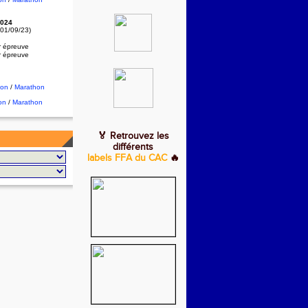
024
 01/09/23)
r épreuve
r épreuve
hon
/
Marathon
on
/
Marathon
🏅 Retrouvez les
différents
labels FFA du CAC
🔥