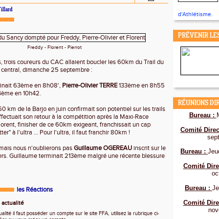
Tillard
d'Athlétisme.
PRÉVENIR LE
Freddy - Florent - Pierrot
, trois coureurs du CAC allaient boucler les 60km du Trail du
 central, dimanche 25 septembre :
inait 63ème en 8h08',
Pierre-Olivier TERRE
133ème en 8h55
ème en 10h42.
RÉUNIONS DI
 km de la Barjo en juin confirmait son potentiel sur les trails
Bureau :
effectuait son retour à la compétition après la Maxi-Race
orent, finisher de ce 60km exigeant, franchissait un cap
Comité Direc
er" à l'ultra ... Pour l'ultra, il faut franchir 80km !
sep
s mais nous n'oublierons pas
Guillaume OGEREAU
inscrit sur le
Bureau :
Jeu
ers. Guillaume terminait 213ème malgré une récente blessure
Comité Dire
oc
Bureau :
Je
les Réactions
Comité Dire
actualité
nov
ité il faut posséder un compte sur le site FFA, utilisez la rubrique ci-