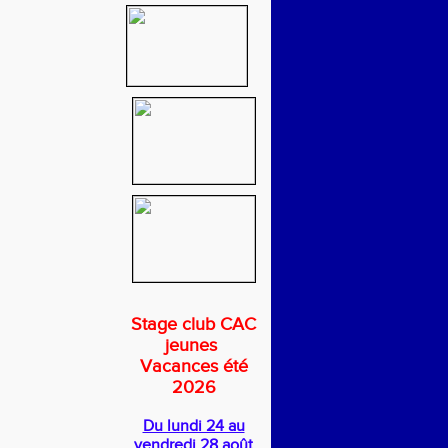
Stage club CAC
jeunes
Vacances été
2026
Du lundi 24 au
vendredi 28 août