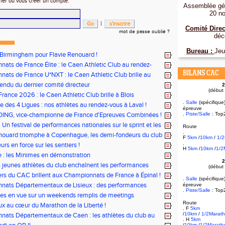
fier ou vous créer un compte.
Assemblée gén
20 n
|
Comité Direc
mot de passe oublié ?
déc
Bureau :
Jeu
 Birmingham pour Flavie Renouard !
ats de France Élite : le Caen Athletic Club au rendez-
i !
BILANS CAC
ats de France U*NXT : le Caen Athletic Club brille au
rléty !
ndu du dernier comité directeur
2
(début
rance 2026 : le Caen Athletic Club brille à Blois
.
Salle
(spécifique
e des 4 Ligues : nos athlètes au rendez-vous à Laval !
épreuve
DING, vice-championne de France d'Epreuves Combinées !
.
Piste/Salle
: Top
 Un festival de performances nationales sur le sprint et les
Route
.
nouard triomphe à Copenhague, les demi-fondeurs du club
F
5km
/
10km
/
1/
ur tous les fronts
.
rs en force sur les sentiers !
H
5km
/
10km
/
1/2
le : les Minimes en démonstration
2
s jeunes athlètes du club enchaînent les performances
(début
rs du CAC brillent aux Championnats de France à Épinal !
.
Salle
(spécifique
nats Départementaux de Lisieux : des performances
épreuve
.
Piste/Salle
: Top
les pour nos jeunes athlètes
tes en vue sur un weekends remplis de meetings
Route
x au cœur du Marathon de la Liberté !
. F
5km
/
10km
/
1/2Marat
ats Départementaux de Caen : les athlètes du club au
. H
5km
ous
/
10km
/
1/2Marath