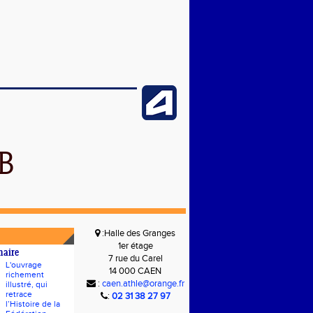
B
:Halle des Granges
1er étage
naire
7 rue du Carel
L'ouvrage
14 000 CAEN
richement
:
caen.athle@orange.fr
illustré, qui
retrace
:
02 31 38 27 97
l’Histoire de la