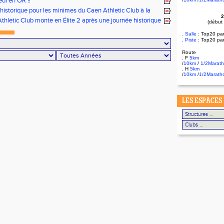
di en OR !!
historique pour les minimes du Caen Athletic Club à la
2
tionale Equip’Athlé !
thletic Club monte en Élite 2 après une journée historique
(début
 !
.
Salle
:
Top20 pa
.
Piste
: Top20 pa
Route
. F
5km
/
10km
/
1/2Marat
. H
5km
/
10km
/
1/2Marath
LES ESPACES