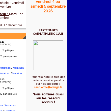
vendredi 4 ou
érale : vendredi
samedi 5 septembre
ovembre
2026
teur :
Mardi 1er
embre
di 17 décembre
PARTENAIRES
CAEN ATHLETIC CLUB
026
 01/09/24)
) :
Top20 par
20 par épreuve
2Marathon
/
Marathon
Marathon
/
Marathon
Pour rejoindre le club des
025
partenaires et apparaître
 01/09/24)
sur nos supports :
caen.athle@orange.fr
) :
Top20 par
20 par épreuve
Nous sommes aussi
sur les réseaux
sociaux !
hon
/
Marathon
on
/
Marathon