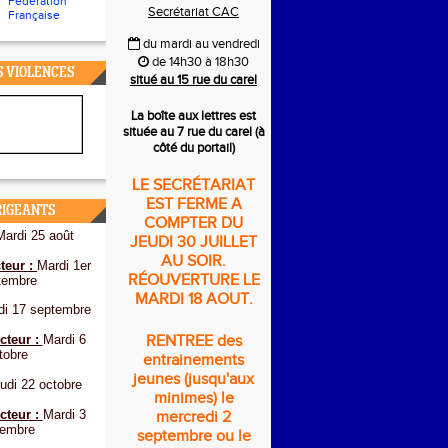
Fédération
Secrétariat CAC
Française
du mardi au vendredi
de 14h30 à 18h30
S VIOLENCES
situé au 15 rue du carel
La boîte aux lettres est
située au 7 rue du carel (à
côté du portail)
LE SECRÉTARIAT
EST FERME A
RIGEANTS
COMPTER DU
Mardi 25 août
JEUDI 30 JUILLET
AU SOIR.
teur :
Mardi 1er
RÉOUVERTURE LE
tembre
MARDI 18 AOUT.
di 17 septembre
cteur :
Mardi 6
RENTREE des
tobre
entrainements
jeunes (jusqu'aux
udi 22 octobre
minimes) le
cteur :
Mardi 3
mercredi 2
embre
septembre ou le