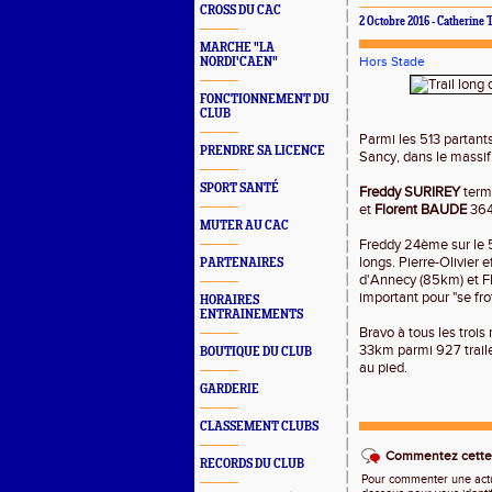
CROSS DU CAC
2 Octobre 2016 - Catherine 
MARCHE "LA
Hors Stade
NORDI'CAEN"
FONCTIONNEMENT DU
CLUB
Parmi les 513 partants
PRENDRE SA LICENCE
Sancy, dans le massif
SPORT SANTÉ
Freddy SURIREY
term
et
Florent BAUDE
364
MUTER AU CAC
Freddy 24ème sur le 50
longs. Pierre-Olivier 
PARTENAIRES
d'Annecy (85km) et Fl
important pour "se frott
HORAIRES
ENTRAINEMENTS
Bravo à tous les troi
33km parmi 927 trail
BOUTIQUE DU CLUB
au pied.
GARDERIE
CLASSEMENT CLUBS
Commentez cette 
RECORDS DU CLUB
Pour commenter une actual