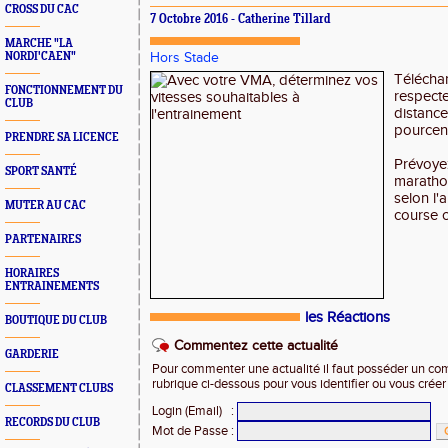
CROSS DU CAC
7 Octobre 2016 - Catherine Tillard
MARCHE "LA
NORDI'CAEN"
Hors Stade
Télécha
FONCTIONNEMENT DU
respecte
CLUB
distance
pourcen
PRENDRE SA LICENCE
Prévoye
SPORT SANTÉ
maratho
selon l'a
MUTER AU CAC
course 
PARTENAIRES
HORAIRES
ENTRAINEMENTS
les Réactions
BOUTIQUE DU CLUB
Commentez cette actualité
GARDERIE
Pour commenter une actualité il faut posséder un compt
rubrique ci-dessous pour vous identifier ou vous crée
CLASSEMENT CLUBS
Login (Email)
:
RECORDS DU CLUB
Mot de Passe
: