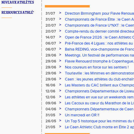
NIVEAUX ATHLÈTES
>
RESSOURCES ATHLÉ'
31/07
Direction Birmingham pour Flavie Renouar
>
31/07
Championnats de France Élite : le Caen A
vous à Albi !
>
20/07
Championnats de France U*NXT : le Caen A
Stade Charléty !
>
20/07
Compte-rendu du dernier comité directeu
>
14/07
Open de France 2026 : le Caen Athletic Cl
>
06/07
Pré-France des 4 Ligues : nos athlètes au 
>
06/07
Bahia REDING, vice-championne de Franc
>
29/06
Meetings. Un festival de performances nati
concours
>
29/06
Flavie Renouard triomphe à Copenhague, 
brillent sur tous les fronts
>
29/06
Nos coureurs en force sur les sentiers !
>
29/06
Tourlaville : les Minimes en démonstratio
>
29/06
Caen : les jeunes athlètes du club encha
>
16/06
Les Masters du CAC brillent aux Champion
>
12/06
Championnats Départementaux de Lisieux
remarquables pour nos jeunes athlètes
>
12/06
Les athlètes en vue sur un weekends rem
>
09/06
Les Cacoux au cœur du Marathon de la Lib
>
04/06
Championnats Départementaux de Caen : 
rendez-vous
>
31/05
Un mercredi en OR !!
>
26/05
Un Top 5 historique pour les minimes du 
Finale Nationale Equip’Athlé !
>
21/05
Le Caen Athletic Club monte en Élite 2 ap
à domicile !