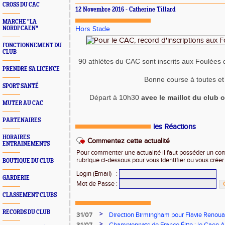
CROSS DU CAC
12 Novembre 2016 - Catherine Tillard
MARCHE "LA
NORDI'CAEN"
Hors Stade
FONCTIONNEMENT DU
CLUB
90 athlètes du CAC sont inscrits aux Foulées 
PRENDRE SA LICENCE
Bonne course à toutes et
SPORT SANTÉ
Départ à 10h30
avec le maillot du club o
MUTER AU CAC
PARTENAIRES
les Réactions
HORAIRES
Commentez cette actualité
ENTRAINEMENTS
Pour commenter une actualité il faut posséder un compt
rubrique ci-dessous pour vous identifier ou vous crée
BOUTIQUE DU CLUB
Login (Email)
:
GARDERIE
Mot de Passe
:
CLASSEMENT CLUBS
RECORDS DU CLUB
>
31/07
Direction Birmingham pour Flavie Renouar
>