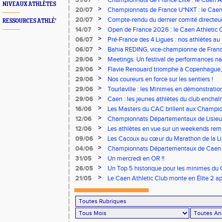
31/07
Championnats de France Élite : le Caen A
NIVEAUX ATHLÈTES
vous à Albi !
>
20/07
Championnats de France U*NXT : le Caen A
Stade Charléty !
>
20/07
Compte-rendu du dernier comité directeu
RESSOURCES ATHLÉ'
>
14/07
Open de France 2026 : le Caen Athletic Cl
>
06/07
Pré-France des 4 Ligues : nos athlètes au 
>
06/07
Bahia REDING, vice-championne de Franc
>
29/06
Meetings. Un festival de performances nati
concours
>
29/06
Flavie Renouard triomphe à Copenhague, 
brillent sur tous les fronts
>
29/06
Nos coureurs en force sur les sentiers !
>
29/06
Tourlaville : les Minimes en démonstratio
>
29/06
Caen : les jeunes athlètes du club encha
>
16/06
Les Masters du CAC brillent aux Champion
>
12/06
Championnats Départementaux de Lisieux
remarquables pour nos jeunes athlètes
>
12/06
Les athlètes en vue sur un weekends rem
>
09/06
Les Cacoux au cœur du Marathon de la Lib
>
04/06
Championnats Départementaux de Caen : 
rendez-vous
>
31/05
Un mercredi en OR !!
>
26/05
Un Top 5 historique pour les minimes du 
Finale Nationale Equip’Athlé !
>
21/05
Le Caen Athletic Club monte en Élite 2 ap
à domicile !