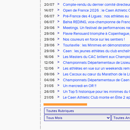
Stade Charléty !
>
20/07
Compte-rendu du dernier comité directeu
>
14/07
Open de France 2026 : le Caen Athletic Cl
>
06/07
Pré-France des 4 Ligues : nos athlètes au 
>
06/07
Bahia REDING, vice-championne de Franc
>
29/06
Meetings. Un festival de performances nati
concours
>
29/06
Flavie Renouard triomphe à Copenhague, 
brillent sur tous les fronts
>
29/06
Nos coureurs en force sur les sentiers !
>
29/06
Tourlaville : les Minimes en démonstratio
>
29/06
Caen : les jeunes athlètes du club encha
>
16/06
Les Masters du CAC brillent aux Champion
>
12/06
Championnats Départementaux de Lisieux
remarquables pour nos jeunes athlètes
>
12/06
Les athlètes en vue sur un weekends rem
>
09/06
Les Cacoux au cœur du Marathon de la Lib
>
04/06
Championnats Départementaux de Caen : 
rendez-vous
>
31/05
Un mercredi en OR !!
>
26/05
Un Top 5 historique pour les minimes du 
Finale Nationale Equip’Athlé !
>
21/05
Le Caen Athletic Club monte en Élite 2 ap
à domicile !