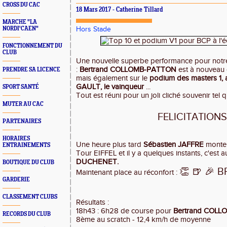
CROSS DU CAC
18 Mars 2017 - Catherine Tillard
MARCHE "LA
NORDI'CAEN"
Hors Stade
FONCTIONNEMENT DU
CLUB
Une nouvelle superbe performance pour notre 
:
Bertrand COLLOMB-PATTON
est à nouveau 
PRENDRE SA LICENCE
mais également sur le
podium des masters 1,
GAULT, le vainqueur
...
SPORT SANTÉ
Tout est réuni pour un joli cliché souvenir tel 
MUTER AU CAC
FELICITATION
PARTENAIRES
HORAIRES
Une heure plus tard
Sébastien JAFFRE
monte 
ENTRAINEMENTS
Tour EIFFEL et il y a quelques instants, c'est 
DUCHENET.
BOUTIQUE DU CLUB
👏 🍺 🎉 B
Maintenant place au réconfort :
GARDERIE
CLASSEMENT CLUBS
Résultats :
18h43 : 6h28 de course pour
Bertrand COL
RECORDS DU CLUB
8ème au scratch - 12,4 km/h de moyenne