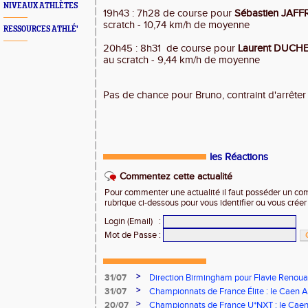
NIVEAUX ATHLÈTES
19h43 : 7h28 de course pour
Sébastien JAFF
scratch - 10,74 km/h de moyenne
RESSOURCES ATHLÉ'
20h45 : 8h31 de course pour
Laurent DUC
au scratch - 9,44 km/h de moyenne
Pas de chance pour Bruno, contraint d'arrêter 
les Réactions
Commentez cette actualité
Pour commenter une actualité il faut posséder un compt
rubrique ci-dessous pour vous identifier ou vous crée
Login (Email)
:
Mot de Passe
:
>
31/07
Direction Birmingham pour Flavie Renouar
>
31/07
Championnats de France Élite : le Caen A
vous à Albi !
>
20/07
Championnats de France U*NXT : le Caen A