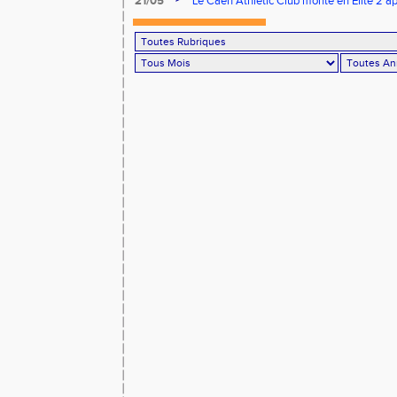
21/05
Le Caen Athletic Club monte en Élite 2 ap
à domicile !