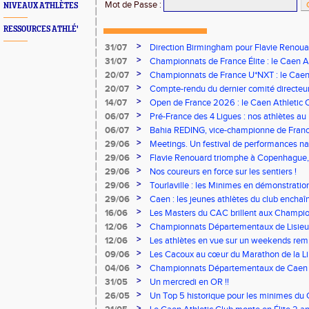
Mot de Passe
:
NIVEAUX ATHLÈTES
RESSOURCES ATHLÉ'
>
31/07
Direction Birmingham pour Flavie Renouar
>
31/07
Championnats de France Élite : le Caen A
vous à Albi !
>
20/07
Championnats de France U*NXT : le Caen A
Stade Charléty !
>
20/07
Compte-rendu du dernier comité directeu
>
14/07
Open de France 2026 : le Caen Athletic Cl
>
06/07
Pré-France des 4 Ligues : nos athlètes au 
>
06/07
Bahia REDING, vice-championne de Franc
>
29/06
Meetings. Un festival de performances nati
concours
>
29/06
Flavie Renouard triomphe à Copenhague, 
brillent sur tous les fronts
>
29/06
Nos coureurs en force sur les sentiers !
>
29/06
Tourlaville : les Minimes en démonstratio
>
29/06
Caen : les jeunes athlètes du club encha
>
16/06
Les Masters du CAC brillent aux Champion
>
12/06
Championnats Départementaux de Lisieux
remarquables pour nos jeunes athlètes
>
12/06
Les athlètes en vue sur un weekends rem
>
09/06
Les Cacoux au cœur du Marathon de la Lib
>
04/06
Championnats Départementaux de Caen : 
rendez-vous
>
31/05
Un mercredi en OR !!
>
26/05
Un Top 5 historique pour les minimes du 
Finale Nationale Equip’Athlé !
>