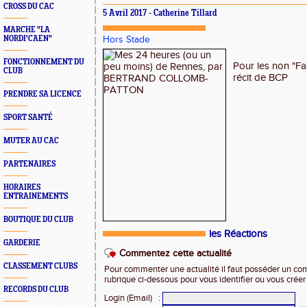
CROSS DU CAC
5 Avril 2017 - Catherine Tillard
MARCHE "LA
NORDI'CAEN"
Hors Stade
FONCTIONNEMENT DU
Pour les non "F
CLUB
récit de BCP
PRENDRE SA LICENCE
SPORT SANTÉ
MUTER AU CAC
PARTENAIRES
HORAIRES
ENTRAINEMENTS
BOUTIQUE DU CLUB
les Réactions
GARDERIE
Commentez cette actualité
CLASSEMENT CLUBS
Pour commenter une actualité il faut posséder un compt
rubrique ci-dessous pour vous identifier ou vous crée
RECORDS DU CLUB
Login (Email)
: