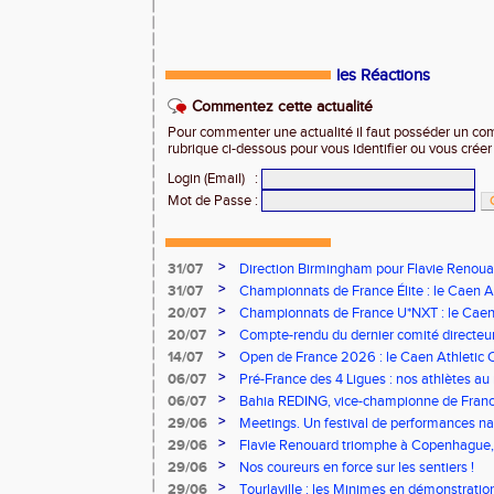
les Réactions
Commentez cette actualité
Pour commenter une actualité il faut posséder un compt
rubrique ci-dessous pour vous identifier ou vous crée
Login (Email)
:
Mot de Passe
:
>
31/07
Direction Birmingham pour Flavie Renouar
>
31/07
Championnats de France Élite : le Caen A
vous à Albi !
>
20/07
Championnats de France U*NXT : le Caen A
Stade Charléty !
>
20/07
Compte-rendu du dernier comité directeu
>
14/07
Open de France 2026 : le Caen Athletic Cl
>
06/07
Pré-France des 4 Ligues : nos athlètes au 
>
06/07
Bahia REDING, vice-championne de Franc
>
29/06
Meetings. Un festival de performances nati
concours
>
29/06
Flavie Renouard triomphe à Copenhague, 
brillent sur tous les fronts
>
29/06
Nos coureurs en force sur les sentiers !
>
29/06
Tourlaville : les Minimes en démonstratio