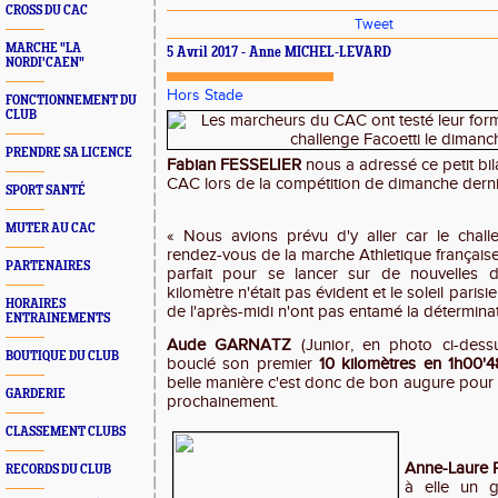
CROSS DU CAC
Tweet
MARCHE "LA
5 Avril 2017 - Anne MICHEL-LEVARD
NORDI'CAEN"
Hors Stade
FONCTIONNEMENT DU
CLUB
PRENDRE SA LICENCE
Fabian FESSELIER
nous a adressé ce petit bi
CAC lors de la compétition de dimanche derni
SPORT SANTÉ
MUTER AU CAC
« Nous avions prévu d'y aller car le chall
rendez-vous de la marche Athletique française 
PARTENAIRES
parfait pour se lancer sur de nouvelles di
kilomètre n'était pas évident et le soleil parisi
HORAIRES
de l'après-midi n'ont pas entamé la détermin
ENTRAINEMENTS
Aude GARNATZ
(Junior, en photo ci-des
BOUTIQUE DU CLUB
bouclé son premier
10 kilomètres en 1h00'4
belle manière c'est donc de bon augure pour
GARDERIE
prochainement.
CLASSEMENT CLUBS
Anne-Laure
RECORDS DU CLUB
à elle un g