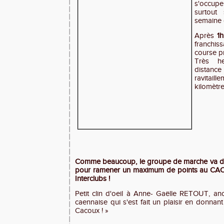
s'occup
surtout
semaine 
Après
1h
franchiss
course pr
Très h
distance 
ravitail
kilomètre
Comme beaucoup, le groupe de marche va do
pour ramener un maximum de points au CAC 
Interclubs !
Petit clin d'oeil à Anne- Gaëlle RETOUT, a
caennaise qui s'est fait un plaisir en donnan
Cacoux ! »