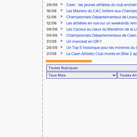
>
29/06
Caen : les jeunes athlètes du club encha
>
16/06
Les Masters du CAC brillent aux Champion
>
12/06
Championnats Départementaux de Lisieux
remarquables pour nos jeunes athlètes
>
12/06
Les athlètes en vue sur un weekends rem
>
09/06
Les Cacoux au cœur du Marathon de la Lib
>
04/06
Championnats Départementaux de Caen : 
rendez-vous
>
31/05
Un mercredi en OR !!
>
26/05
Un Top 5 historique pour les minimes du 
Finale Nationale Equip’Athlé !
>
21/05
Le Caen Athletic Club monte en Élite 2 ap
à domicile !