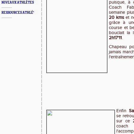
puisque, à 
NIVEAUX ATHLÈTES
Coach Fabi
semaine plu
RESSOURCES ATHLÉ'
20 kms
et 
grâce à une
course et b
bouclait la 
2h17'11
.
Chapeau pou
jamais march
l'entraînemen
Enfin
S
se retro
sur ce
coach 
l'accompa