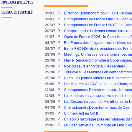
NIVEAUX ATHLÈTES
>
RESSOURCES ATHLÉ'
31/07
Direction Birmingham pour Flavie Renouar
>
31/07
Championnats de France Élite : le Caen A
vous à Albi !
>
20/07
Championnats de France U*NXT : le Caen A
Stade Charléty !
>
20/07
Compte-rendu du dernier comité directeu
>
14/07
Open de France 2026 : le Caen Athletic Cl
>
06/07
Pré-France des 4 Ligues : nos athlètes au 
>
06/07
Bahia REDING, vice-championne de Franc
>
29/06
Meetings. Un festival de performances nati
concours
>
29/06
Flavie Renouard triomphe à Copenhague, 
brillent sur tous les fronts
>
29/06
Nos coureurs en force sur les sentiers !
>
29/06
Tourlaville : les Minimes en démonstratio
>
29/06
Caen : les jeunes athlètes du club encha
>
16/06
Les Masters du CAC brillent aux Champion
>
12/06
Championnats Départementaux de Lisieux
remarquables pour nos jeunes athlètes
>
12/06
Les athlètes en vue sur un weekends rem
>
09/06
Les Cacoux au cœur du Marathon de la Lib
>
04/06
Championnats Départementaux de Caen : 
rendez-vous
>
31/05
Un mercredi en OR !!
>
26/05
Un Top 5 historique pour les minimes du 
Finale Nationale Equip’Athlé !
>
21/05
Le Caen Athletic Club monte en Élite 2 ap
à domicile !