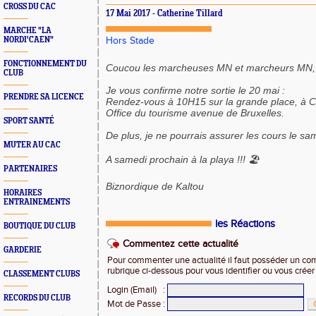
CROSS DU CAC
17 Mai 2017 - Catherine Tillard
MARCHE "LA
NORDI'CAEN"
Hors Stade
FONCTIONNEMENT DU
Coucou les marcheuses MN et marcheurs MN,
CLUB
Je vous confirme notre sortie le 20 mai :
PRENDRE SA LICENCE
Rendez-vous à 10H15 sur la grande place, à C
Office du tourisme avenue de Bruxelles.
SPORT SANTÉ
De plus, je ne pourrais assurer les cours le sa
MUTER AU CAC
A samedi prochain à la playa !!! 🏖
PARTENAIRES
Biznordique de Kaltou
HORAIRES
ENTRAINEMENTS
les Réactions
BOUTIQUE DU CLUB
Commentez cette actualité
GARDERIE
Pour commenter une actualité il faut posséder un compt
rubrique ci-dessous pour vous identifier ou vous crée
CLASSEMENT CLUBS
Login (Email)
:
RECORDS DU CLUB
Mot de Passe
: