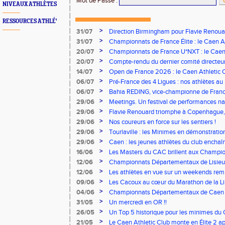
Mot de Passe
:
NIVEAUX ATHLÈTES
RESSOURCES ATHLÉ'
>
31/07
Direction Birmingham pour Flavie Renouar
>
31/07
Championnats de France Élite : le Caen A
vous à Albi !
>
20/07
Championnats de France U*NXT : le Caen A
Stade Charléty !
>
20/07
Compte-rendu du dernier comité directeu
>
14/07
Open de France 2026 : le Caen Athletic Cl
>
06/07
Pré-France des 4 Ligues : nos athlètes au 
>
06/07
Bahia REDING, vice-championne de Franc
>
29/06
Meetings. Un festival de performances nati
concours
>
29/06
Flavie Renouard triomphe à Copenhague, 
brillent sur tous les fronts
>
29/06
Nos coureurs en force sur les sentiers !
>
29/06
Tourlaville : les Minimes en démonstratio
>
29/06
Caen : les jeunes athlètes du club encha
>
16/06
Les Masters du CAC brillent aux Champion
>
12/06
Championnats Départementaux de Lisieux
remarquables pour nos jeunes athlètes
>
12/06
Les athlètes en vue sur un weekends rem
>
09/06
Les Cacoux au cœur du Marathon de la Lib
>
04/06
Championnats Départementaux de Caen : 
rendez-vous
>
31/05
Un mercredi en OR !!
>
26/05
Un Top 5 historique pour les minimes du 
Finale Nationale Equip’Athlé !
>
21/05
Le Caen Athletic Club monte en Élite 2 ap