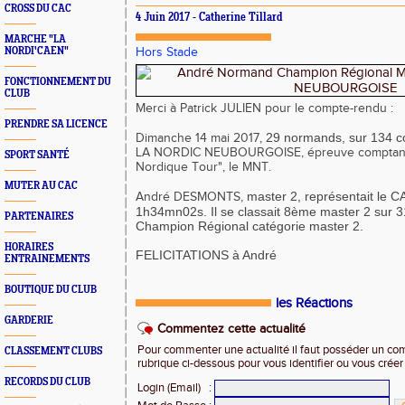
CROSS DU CAC
4 Juin 2017 - Catherine Tillard
MARCHE "LA
NORDI'CAEN"
Hors Stade
FONCTIONNEMENT DU
CLUB
Merci à Patrick JULIEN pour le compte-rendu :
PRENDRE SA LICENCE
29 normands,
sur 134 c
Dimanche 14 mai 2017,
LA NORDIC NEUBOURGOISE, épreuve comptant
SPORT SANTÉ
Nordique Tour", le MNT
.
MUTER AU CAC
master 2,
représentait le C
André DESMONTS,
1h34mn02s. Il se classait 8ème master 2 sur 
PARTENAIRES
Champion Régional catégorie master 2.
HORAIRES
​FELICITATIONS à André
ENTRAINEMENTS
BOUTIQUE DU CLUB
les Réactions
GARDERIE
Commentez cette actualité
Pour commenter une actualité il faut posséder un compt
CLASSEMENT CLUBS
rubrique ci-dessous pour vous identifier ou vous crée
RECORDS DU CLUB
Login (Email)
: