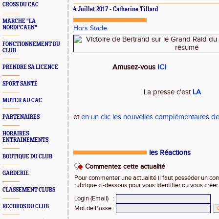
CROSS DU CAC
4 Juillet 2017 - Catherine Tillard
MARCHE "LA
NORDI'CAEN"
Hors Stade
FONCTIONNEMENT DU
CLUB
Amusez-vous
ICI
PRENDRE SA LICENCE
SPORT SANTÉ
La presse c'est
LA
MUTER AU CAC
et
en un clic les nouvelles complémentaires de
PARTENAIRES
HORAIRES
ENTRAINEMENTS
les Réactions
BOUTIQUE DU CLUB
Commentez cette actualité
GARDERIE
Pour commenter une actualité il faut posséder un compt
rubrique ci-dessous pour vous identifier ou vous crée
CLASSEMENT CLUBS
Login (Email)
:
RECORDS DU CLUB
Mot de Passe
: