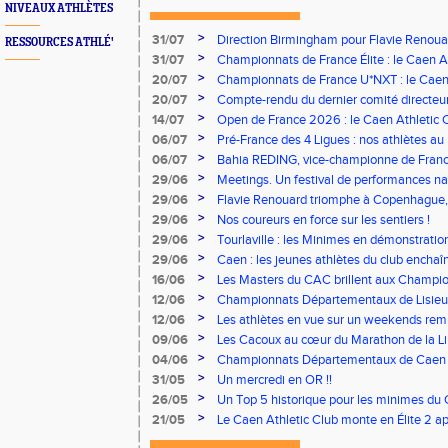
NIVEAUX ATHLÈTES
>
31/07
Direction Birmingham pour Flavie Renouar
RESSOURCES ATHLÉ'
>
31/07
Championnats de France Élite : le Caen A
vous à Albi !
>
20/07
Championnats de France U*NXT : le Caen A
Stade Charléty !
>
20/07
Compte-rendu du dernier comité directeu
>
14/07
Open de France 2026 : le Caen Athletic Cl
>
06/07
Pré-France des 4 Ligues : nos athlètes au 
>
06/07
Bahia REDING, vice-championne de Franc
>
29/06
Meetings. Un festival de performances nati
concours
>
29/06
Flavie Renouard triomphe à Copenhague, 
brillent sur tous les fronts
>
29/06
Nos coureurs en force sur les sentiers !
>
29/06
Tourlaville : les Minimes en démonstratio
>
29/06
Caen : les jeunes athlètes du club encha
>
16/06
Les Masters du CAC brillent aux Champion
>
12/06
Championnats Départementaux de Lisieux
remarquables pour nos jeunes athlètes
>
12/06
Les athlètes en vue sur un weekends rem
>
09/06
Les Cacoux au cœur du Marathon de la Lib
>
04/06
Championnats Départementaux de Caen : 
rendez-vous
>
31/05
Un mercredi en OR !!
>
26/05
Un Top 5 historique pour les minimes du 
Finale Nationale Equip’Athlé !
>
21/05
Le Caen Athletic Club monte en Élite 2 ap
à domicile !