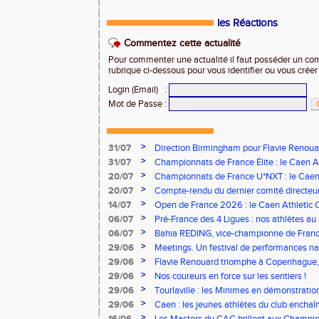
les Réactions
Commentez cette actualité
Pour commenter une actualité il faut posséder un compt
rubrique ci-dessous pour vous identifier ou vous crée
Login (Email)
:
Mot de Passe
:
>
31/07
Direction Birmingham pour Flavie Renouar
>
31/07
Championnats de France Élite : le Caen A
vous à Albi !
>
20/07
Championnats de France U*NXT : le Caen A
Stade Charléty !
>
20/07
Compte-rendu du dernier comité directeu
>
14/07
Open de France 2026 : le Caen Athletic Cl
>
06/07
Pré-France des 4 Ligues : nos athlètes au 
>
06/07
Bahia REDING, vice-championne de Franc
>
29/06
Meetings. Un festival de performances nati
concours
>
29/06
Flavie Renouard triomphe à Copenhague, 
brillent sur tous les fronts
>
29/06
Nos coureurs en force sur les sentiers !
>
29/06
Tourlaville : les Minimes en démonstratio
>
29/06
Caen : les jeunes athlètes du club encha
>