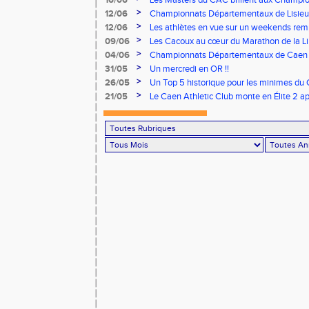
16/06
Les Masters du CAC brillent aux Champion
>
12/06
Championnats Départementaux de Lisieux
remarquables pour nos jeunes athlètes
>
12/06
Les athlètes en vue sur un weekends rem
>
09/06
Les Cacoux au cœur du Marathon de la Lib
>
04/06
Championnats Départementaux de Caen : 
rendez-vous
>
31/05
Un mercredi en OR !!
>
26/05
Un Top 5 historique pour les minimes du 
Finale Nationale Equip’Athlé !
>
21/05
Le Caen Athletic Club monte en Élite 2 ap
à domicile !