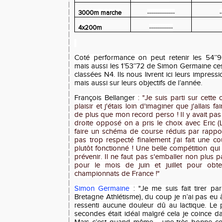
3000m marche
--------------
-
4x200m
------------
Coté performance on peut retenir les 54’’9
mais aussi les 1’53’’72 de Simon Germaine c
classées N4. Ils nous livrent ici leurs impress
mais aussi sur leurs objectifs de l’année.
François Bellanger
: "Je suis parti sur cette
plaisir et j'étais loin d'imaginer que j'allais 
de plus que mon record perso ! Il y avait pas
droite opposé on a pris le choix avec Eric (
faire un schéma de course réduis par rapport
pas trop respecté finalement j'ai fait une c
plutôt fonctionné ! Une belle compétition qui
prévenir. Il ne faut pas s'emballer non plus p
pour le mois de juin et juillet pour obte
championnats de France !"
Simon Germaine
: "Je me suis fait tirer pa
Bretagne Athlétisme), du coup je n’ai pas eu à 
ressenti aucune douleur dû au lactique. L
secondes était idéal malgré cela je coince d