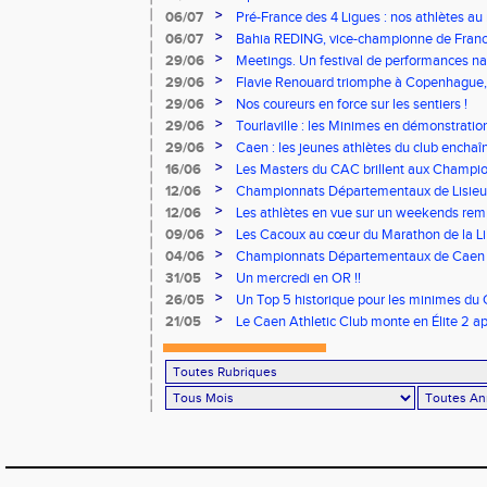
>
06/07
Pré-France des 4 Ligues : nos athlètes au 
>
06/07
Bahia REDING, vice-championne de Franc
>
29/06
Meetings. Un festival de performances nati
concours
>
29/06
Flavie Renouard triomphe à Copenhague, 
brillent sur tous les fronts
>
29/06
Nos coureurs en force sur les sentiers !
>
29/06
Tourlaville : les Minimes en démonstratio
>
29/06
Caen : les jeunes athlètes du club encha
>
16/06
Les Masters du CAC brillent aux Champion
>
12/06
Championnats Départementaux de Lisieux
remarquables pour nos jeunes athlètes
>
12/06
Les athlètes en vue sur un weekends rem
>
09/06
Les Cacoux au cœur du Marathon de la Lib
>
04/06
Championnats Départementaux de Caen : 
rendez-vous
>
31/05
Un mercredi en OR !!
>
26/05
Un Top 5 historique pour les minimes du 
Finale Nationale Equip’Athlé !
>
21/05
Le Caen Athletic Club monte en Élite 2 ap
à domicile !