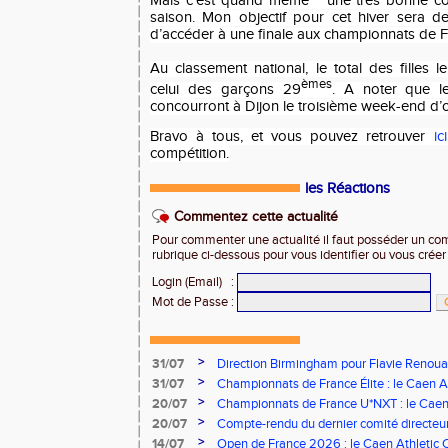
Mais c’est quand même une très bonne co
saison. Mon objectif pour cet hiver sera de
d’accéder à une finale aux championnats de Fr
Au classement national, le total des filles 
èmes
celui des garçons 29
. A noter que le
concourront à Dijon le troisième week-end d’
Bravo à tous, et vous pouvez retrouver
ici
compétition.
les Réactions
Commentez cette actualité
Pour commenter une actualité il faut posséder un compt
rubrique ci-dessous pour vous identifier ou vous crée
Login (Email)
:
Mot de Passe
:
>
31/07
Direction Birmingham pour Flavie Renouar
>
31/07
Championnats de France Élite : le Caen A
vous à Albi !
>
20/07
Championnats de France U*NXT : le Caen A
Stade Charléty !
>
20/07
Compte-rendu du dernier comité directeu
>
14/07
Open de France 2026 : le Caen Athletic Cl