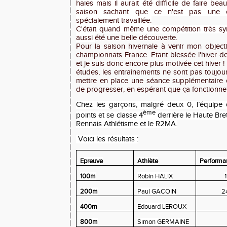
haies mais il aurait été difficile de faire 
saison sachant que ce n'est pas une c
spécialement travaillée.
C'était quand même une compétition très sym
aussi 
été une belle découverte.
Pour la saison hivernale à venir mon objecti
championnats France. Etant blessée l'hiver der
et je suis donc encore plus motivée cet hiver 
études, les entraînements ne sont pas toujours
mettre en place une séance supplémentaire 
de progresser, en espérant que ça fonctionne
Chez les garçons, malgré deux 0, l’équipe o
ème
points et se classe 4
derrière le Haute Bre
Rennais Athlétisme et le R2MA.
Voici les résultats :
Epreuve
Athlète
Performa
100m
Robin HALIX
1
200m
Paul GACOIN
24
400m
Edouard LEROUX
800m
Simon GERMAINE