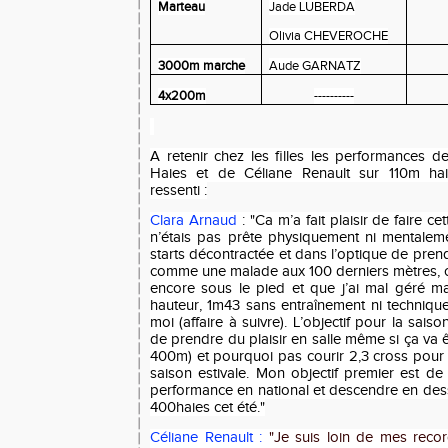
Marteau
Jade LUBERDA
Olivia CHEVEROCHE
3000m marche
Aude GARNATZ
4x200m
----------
A retenir chez les filles les performances
Haies et de Céliane Renault sur 110m haie
ressenti :
Clara Arnaud
: "
Ca m’a fait plaisir de faire c
n’étais pas prête physiquement ni mentalemen
starts décontractée et dans l’optique de prendr
comme une malade aux 100 derniers mètres, ce
encore sous le pied et que j’ai mal géré ma 
hauteur, 1m43 sans entraînement ni techniqu
moi (affaire à suivre). L’objectif pour la sais
de prendre du plaisir en salle même si ça va 
400m) et pourquoi pas courir 2,3 cross pour
saison estivale. Mon objectif premier est d
performance en national et descendre en de
400haies
cet été."
Céliane Renault :
"Je suis loin de mes recor