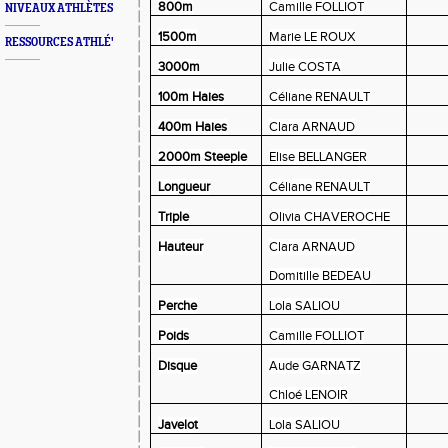
800m
Camille FOLLIOT
NIVEAUX ATHLÈTES
1500m
Marie LE ROUX
RESSOURCES ATHLÉ'
3000m
Julie COSTA
100m Haies
Céliane RENAULT
400m Haies
Clara ARNAUD
2000m Steeple
Elise BELLANGER
Longueur
Céliane RENAULT
Triple
Olivia CHAVEROCHE
Hauteur
Clara ARNAUD
Domitille BEDEAU
Perche
Lola SALIOU
Poids
Camille FOLLIOT
Disque
Aude GARNATZ
Chloé LENOIR
Javelot
Lola SALIOU