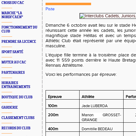
CROSS DU CAC
Piste
MARCHE "LA
NORDI'CAEN"
Dimanche 6 octobre avait lieu sur le stade Hél
FONCTIONNEMENT DU
réunissant cette année les cadets, les junio
CLUB
magnifique stade Hélitas et avec un temps
Athlétic Club était représenté par une équi
PRENDRE SA LICENCE
masculine.
SPORT SANTÉ
L’équipe fille termine à la troisième place de
avec 11 559 points derrière le Haute Bretag
MUTER AU CAC
Rennais Athlétisme.
PARTENAIRES
Voici les performances par épreuve:
HORAIRES
ENTRAINEMENTS
Epreuve
Athlète
Perfo
BOUTIQUE DU CLUB
100m
Jade LUBERDA
GARDERIE
200m
Manon GROSSET-
CLASSEMENT CLUBS
GRANGE
RECORDS DU CLUB
400m
Domitille BEDEAU