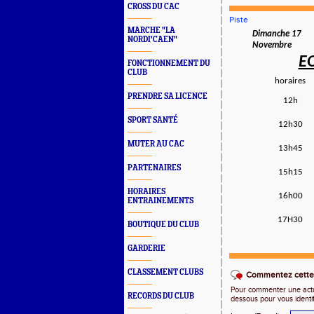
CROSS DU CAC
Piste
MARCHE "LA
Dimanche 17
NORDI'CAEN"
Novembre
EO
FONCTIONNEMENT DU
CLUB
horaires
PRENDRE SA LICENCE
12h
SPORT SANTÉ
12h30
MUTER AU CAC
13h45
PARTENAIRES
15h15
HORAIRES
16h00
ENTRAINEMENTS
17H30
BOUTIQUE DU CLUB
GARDERIE
CLASSEMENT CLUBS
Commentez cette 
Pour commenter une actual
RECORDS DU CLUB
dessous pour vous identi