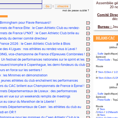
Assemblée gén
|
20 n
mot de passe oublié ?
Comité Direc
déc
 Birmingham pour Flavie Renouard !
Bureau :
Jeu
ats de France Élite : le Caen Athletic Club au rendez-
i !
ats de France U*NXT : le Caen Athletic Club brille au
rléty !
ndu du dernier comité directeur
BILANS CAC
rance 2026 : le Caen Athletic Club brille à Blois
2
(début
e des 4 Ligues : nos athlètes au rendez-vous à Laval !
.
DING, vice-championne de France d'Epreuves Combinées !
Salle
(spécifique
épreuve
 Un festival de performances nationales sur le sprint et les
.
Piste/Salle
: Top
nouard triomphe à Copenhague, les demi-fondeurs du club
Route
ur tous les fronts
.
rs en force sur les sentiers !
F
5km
/
10km
/
1/
le : les Minimes en démonstration
.
H
5km
/
10km
/
1/2
s jeunes athlètes du club enchaînent les performances
2
rs du CAC brillent aux Championnats de France à Épinal !
(début
nats Départementaux de Lisieux : des performances
.
Salle
(spécifique
les pour nos jeunes athlètes
tes en vue sur un weekends remplis de meetings
épreuve
.
Piste/Salle
: Top
x au cœur du Marathon de la Liberté !
ats Départementaux de Caen : les athlètes du club au
Route
. F
5km
ous
di en OR !!
/
10km
/
1/2Marat
. H
5km
historique pour les minimes du Caen Athletic Club à la
/
10km
/
1/2Marath