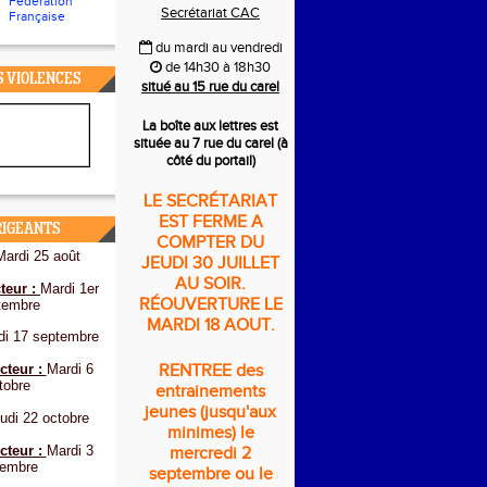
Fédération
Secrétariat CAC
Française
du mardi au vendredi
de 14h30 à 18h30
S VIOLENCES
situé au 15 rue du carel
La boîte aux lettres est
située au 7 rue du carel (à
côté du portail)
LE SECRÉTARIAT
EST FERME A
RIGEANTS
COMPTER DU
Mardi 25 août
JEUDI 30 JUILLET
AU SOIR.
teur :
Mardi 1er
RÉOUVERTURE LE
tembre
MARDI 18 AOUT.
di 17 septembre
cteur :
Mardi 6
RENTREE des
tobre
entrainements
jeunes (jusqu'aux
udi 22 octobre
minimes) le
cteur :
Mardi 3
mercredi 2
embre
septembre ou le