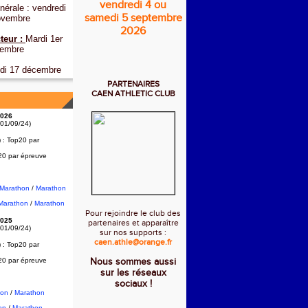
vendredi 4 ou
érale : vendredi
samedi 5 septembre
ovembre
2026
teur :
Mardi 1er
embre
di 17 décembre
PARTENAIRES
CAEN ATHLETIC CLUB
026
 01/09/24)
) :
Top20 par
20 par épreuve
2Marathon
/
Marathon
Marathon
/
Marathon
Pour rejoindre le club des
025
partenaires et apparaître
 01/09/24)
sur nos supports :
caen.athle@orange.fr
) :
Top20 par
20 par épreuve
Nous sommes aussi
sur les réseaux
sociaux !
hon
/
Marathon
on
/
Marathon