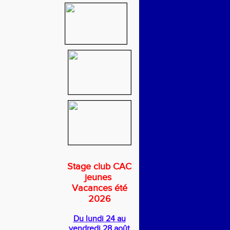
Stage club CAC
jeunes
Vacances été
2026
Du lundi 24 au
vendredi 28 août