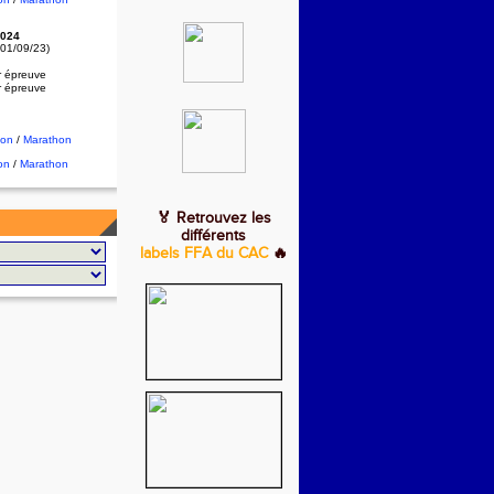
024
 01/09/23)
r épreuve
r épreuve
hon
/
Marathon
on
/
Marathon
🏅 Retrouvez les
différents
labels FFA du CAC
🔥