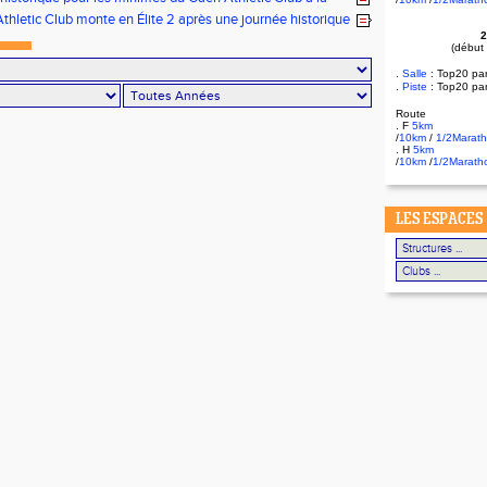
tionale Equip’Athlé !
thletic Club monte en Élite 2 après une journée historique
 !
2
(début
.
Salle
:
Top20 pa
.
Piste
: Top20 pa
Route
. F
5km
/
10km
/
1/2Marat
. H
5km
/
10km
/
1/2Marath
LES ESPACES