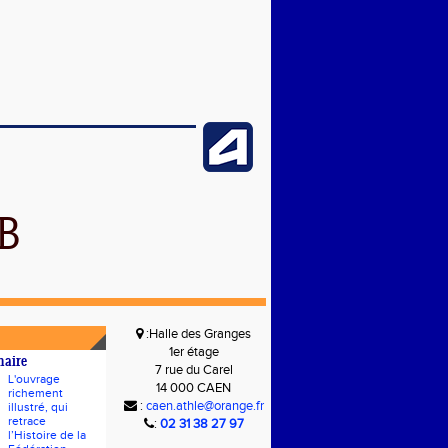
B
:Halle des Granges
1er étage
naire
7 rue du Carel
L'ouvrage
14 000 CAEN
richement
:
caen.athle@orange.fr
illustré, qui
retrace
:
02 31 38 27 97
l’Histoire de la