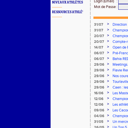
Login (Email)
:
NIVEAUX ATHLÈTES
Mot de Passe
:
RESSOURCES ATHLÉ'
>
31/07
Direction
>
31/07
Championn
vous à Alb
>
20/07
Championn
Stade Cha
>
20/07
Compte-re
>
14/07
Open de F
>
06/07
Pré-Franc
>
06/07
Bahia RE
>
29/06
Meetings.
concours
>
29/06
Flavie Re
brillent s
>
29/06
Nos coureu
>
29/06
Tourlavil
>
29/06
Caen : le
>
16/06
Les Maste
>
12/06
Champion
remarquab
>
12/06
Les athlè
>
09/06
Les Cacou
>
04/06
Championn
rendez-v
>
31/05
Un mercre
>
26/05
Un Top 5 