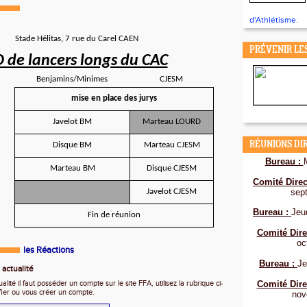
d'Athlétisme.
Stade Hélitas, 7 rue du Carel CAEN
PRÉVENIR LE
 de lancers longs du CAC
Benjamins/Minimes
CJESM
mise en place des jurys
Javelot BM
Marteau LOURD
RÉUNIONS DI
Disque BM
Marteau CJESM
Bureau :
Marteau BM
Disque CJESM
Comité Direc
Javelot CJESM
sep
Bureau :
Jeu
Fin de réunion
Comité Dire
oc
les Réactions
Bureau :
Je
actualité
ité il faut posséder un compte sur le site FFA, utilisez la rubrique ci-
Comité Dire
fier ou vous créer un compte.
nov