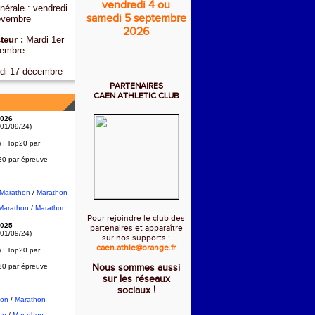
vendredi 4 ou
érale : vendredi
samedi 5 septembre
ovembre
2026
teur :
Mardi 1er
embre
di 17 décembre
PARTENAIRES
CAEN ATHLETIC CLUB
026
 01/09/24)
) :
Top20 par
20 par épreuve
2Marathon
/
Marathon
Marathon
/
Marathon
Pour rejoindre le club des
025
partenaires et apparaître
 01/09/24)
sur nos supports :
caen.athle@orange.fr
) :
Top20 par
20 par épreuve
Nous sommes aussi
sur les réseaux
sociaux !
hon
/
Marathon
on
/
Marathon