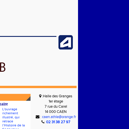
B
:Halle des Granges
1er étage
naire
7 rue du Carel
L'ouvrage
14 000 CAEN
richement
:
caen.athle@orange.fr
illustré, qui
retrace
:
02 31 38 27 97
l’Histoire de la