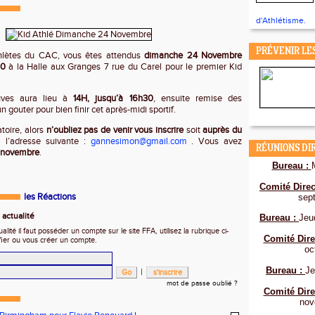
d'Athlétisme.
PRÉVENIR LE
thlètes du CAC, vous êtes attendus
dimanche 24 Novembre
30
à la Halle aux Granges 7 rue du Carel pour le premier Kid
uves aura lieu à
14H, jusqu’à 16h30
, ensuite remise des
 gouter pour bien finir cet après-midi sportif.
atoire, alors
n’oubliez pas de venir vous inscrire
soit
auprès du
 l’adresse suivante :
gannesimon@gmail.com
. Vous avez
RÉUNIONS DI
 novembre
.
Bureau :
Comité Direc
les Réactions
sep
actualité
Bureau :
Jeu
ité il faut posséder un compte sur le site FFA, utilisez la rubrique ci-
Comité Dire
fier ou vous créer un compte.
oc
Bureau :
Je
|
mot de passe oublié ?
Comité Dire
nov