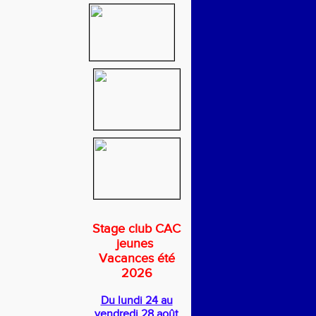
Stage club CAC
jeunes
Vacances été
2026
Du lundi 24 au
vendredi 28 août