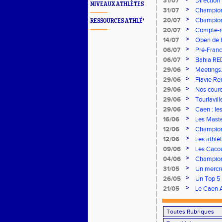
31/07
Direction
NIVEAUX ATHLÈTES
>
31/07
Championn
vous à Alb
>
20/07
Championn
RESSOURCES ATHLÉ'
Stade Cha
>
20/07
Compte-re
>
14/07
Open de F
>
06/07
Pré-Franc
>
06/07
Bahia RE
>
29/06
Meetings.
concours
>
29/06
Flavie Re
brillent s
>
29/06
Nos coureu
>
29/06
Tourlavil
>
29/06
Caen : le
>
16/06
Les Maste
>
12/06
Champion
remarquab
>
12/06
Les athlè
>
09/06
Les Cacou
>
04/06
Championn
rendez-v
>
31/05
Un mercre
>
26/05
Un Top 5 
Finale Na
>
21/05
Le Caen A
à domicile