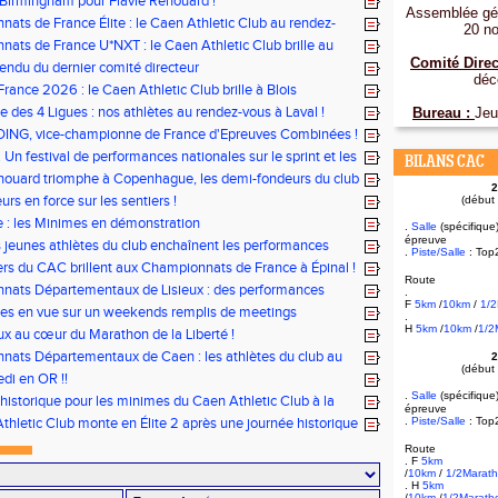
 Birmingham pour Flavie Renouard !
Assemblée gén
ats de France Élite : le Caen Athletic Club au rendez-
20 n
i !
ats de France U*NXT : le Caen Athletic Club brille au
rléty !
Comité Direc
ndu du dernier comité directeur
déc
rance 2026 : le Caen Athletic Club brille à Blois
e des 4 Ligues : nos athlètes au rendez-vous à Laval !
Bureau :
Jeu
DING, vice-championne de France d'Epreuves Combinées !
 Un festival de performances nationales sur le sprint et les
BILANS CAC
nouard triomphe à Copenhague, les demi-fondeurs du club
2
ur tous les fronts
rs en force sur les sentiers !
(début
le : les Minimes en démonstration
.
Salle
(spécifique
épreuve
s jeunes athlètes du club enchaînent les performances
.
Piste/Salle
: Top
rs du CAC brillent aux Championnats de France à Épinal !
Route
nats Départementaux de Lisieux : des performances
.
F
5km
/
10km
/
1/
les pour nos jeunes athlètes
tes en vue sur un weekends remplis de meetings
.
H
5km
/
10km
/
1/2
x au cœur du Marathon de la Liberté !
ats Départementaux de Caen : les athlètes du club au
2
(début
ous
di en OR !!
.
Salle
(spécifique
historique pour les minimes du Caen Athletic Club à la
épreuve
tionale Equip’Athlé !
thletic Club monte en Élite 2 après une journée historique
.
Piste/Salle
: Top
 !
Route
. F
5km
/
10km
/
1/2Marat
. H
5km
/
10km
/
1/2Marath