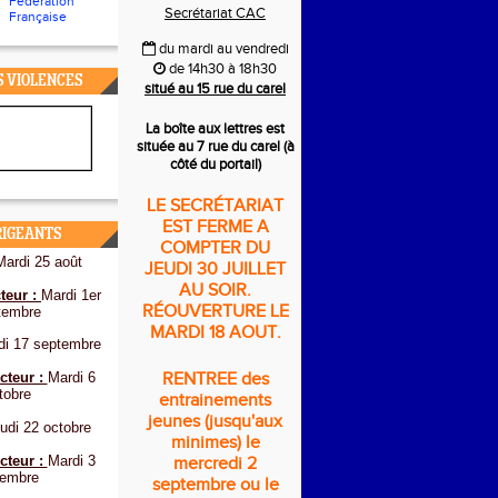
Fédération
Secrétariat CAC
Française
du mardi au vendredi
de 14h30 à 18h30
S VIOLENCES
situé au 15 rue du carel
La boîte aux lettres est
située au 7 rue du carel (à
côté du portail)
LE SECRÉTARIAT
EST FERME A
RIGEANTS
COMPTER DU
Mardi 25 août
JEUDI 30 JUILLET
AU SOIR.
teur :
Mardi 1er
RÉOUVERTURE LE
tembre
MARDI 18 AOUT.
di 17 septembre
cteur :
Mardi 6
RENTREE des
tobre
entrainements
jeunes (jusqu'aux
udi 22 octobre
minimes) le
cteur :
Mardi 3
mercredi 2
embre
septembre ou le