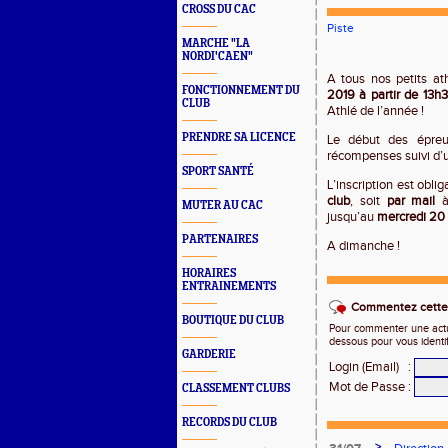
CROSS DU CAC
Piste
MARCHE "LA
NORDI'CAEN"
A tous nos petits a
FONCTIONNEMENT DU
2019 à partir de 13h
CLUB
Athlé de l’année !
PRENDRE SA LICENCE
Le début des épre
récompenses suivi d’un
SPORT SANTÉ
L’inscription est oblig
club
, soit
par mail
à
MUTER AU CAC
jusqu’au
mercredi 20
PARTENAIRES
A dimanche !
HORAIRES
ENTRAINEMENTS
Commentez cette 
BOUTIQUE DU CLUB
Pour commenter une actual
dessous pour vous identi
GARDERIE
Login (Email)
:
Mot de Passe
:
CLASSEMENT CLUBS
RECORDS DU CLUB
>