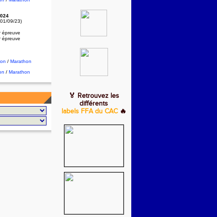
024
 01/09/23)
r épreuve
r épreuve
hon
/
Marathon
on
/
Marathon
🏅 Retrouvez les
différents
labels FFA du CAC
🔥