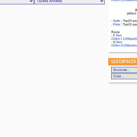
2
(début
.
Salle
:
Top20 pa
.
Piste
: Top20 pa
Route
. F
5km
/
10km
/
1/2Marat
. H
5km
/
10km
/
1/2Marath
LES ESPACES