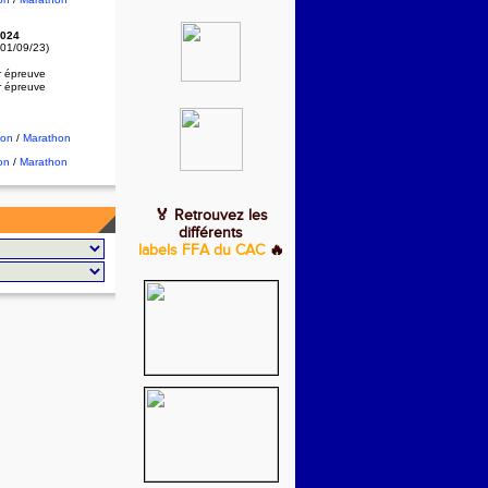
024
 01/09/23)
r épreuve
r épreuve
hon
/
Marathon
on
/
Marathon
🏅 Retrouvez les
différents
labels FFA du CAC
🔥