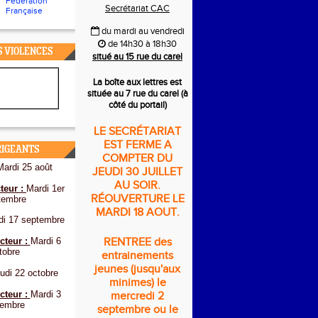
Fédération
Secrétariat CAC
Française
du mardi au vendredi
de 14h30 à 18h30
S VIOLENCES
situé au 15 rue du carel
La boîte aux lettres est
située au 7 rue du carel (à
côté du portail)
LE SECRÉTARIAT
EST FERME A
RIGEANTS
COMPTER DU
Mardi 25 août
JEUDI 30 JUILLET
AU SOIR.
teur :
Mardi 1er
RÉOUVERTURE LE
tembre
MARDI 18 AOUT.
di 17 septembre
cteur :
Mardi 6
RENTREE des
tobre
entrainements
jeunes (jusqu'aux
udi 22 octobre
minimes) le
cteur :
Mardi 3
mercredi 2
embre
septembre ou le