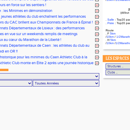
ur tous les fronts
rs en force sur les sentiers !
2
le : les Minimes en démonstration
(début
s jeunes athlètes du club enchaînent les performances
.
Salle
:
Top20 pa
rs du CAC brillent aux Championnats de France à Épinal !
.
Piste
: Top20 pa
nats Départementaux de Lisieux : des performances
Route
les pour nos jeunes athlètes
tes en vue sur un weekends remplis de meetings
. F
5km
/
10km
/
1/2Marat
x au cœur du Marathon de la Liberté !
. H
5km
/
10km
/
1/2Marath
ats Départementaux de Caen : les athlètes du club au
ous
di en OR !!
historique pour les minimes du Caen Athletic Club à la
LES ESPACES
tionale Equip’Athlé !
thletic Club monte en Élite 2 après une journée historique
 !