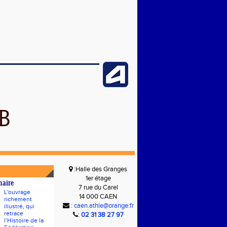
B
:Halle des Granges
1er étage
naire
7 rue du Carel
L'ouvrage
14 000 CAEN
richement
:
caen.athle@orange.fr
illustré, qui
retrace
:
02 31 38 27 97
l’Histoire de la