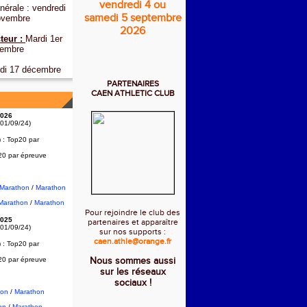
vendredi 4 ou
érale : vendredi
samedi 5 septembre
ovembre
2026
teur :
Mardi 1er
embre
di 17 décembre
PARTENAIRES
CAEN ATHLETIC CLUB
026
 01/09/24)
) :
Top20 par
20 par épreuve
2Marathon
/
Marathon
Marathon
/
Marathon
Pour rejoindre le club des
025
partenaires et apparaître
 01/09/24)
sur nos supports :
caen.athle@orange.fr
) :
Top20 par
20 par épreuve
Nous sommes aussi
sur les réseaux
sociaux !
hon
/
Marathon
on
/
Marathon