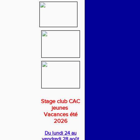
Stage club CAC
jeunes
Vacances été
2026
Du lundi 24 au
vendredi 28 août