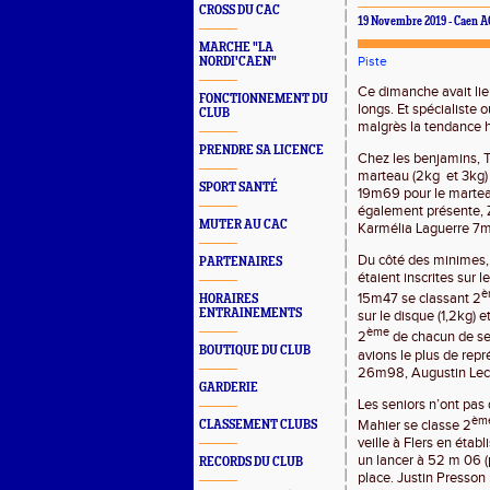
CROSS DU CAC
19 Novembre 2019 - Caen A
MARCHE "LA
Piste
NORDI'CAEN"
Ce dimanche avait lie
FONCTIONNEMENT DU
longs. Et spécialiste
CLUB
malgrès la tendance hi
PRENDRE SA LICENCE
Chez les benjamins, 
marteau (2kg
et 3kg)
SPORT SANTÉ
19m69 pour le martea
également présente, 
MUTER AU CAC
Karmélia Laguerre 7m2
Du côté des minimes, u
PARTENAIRES
étaient inscrites sur 
è
15m47 se classant 2
HORAIRES
ENTRAINEMENTS
sur le disque (1,2kg)
ème
2
de chacun de ses
BOUTIQUE DU CLUB
avions le plus de rep
26m98, Augustin Lec
GARDERIE
Les seniors n’ont pas
èm
Mahier se classe 2
CLASSEMENT CLUBS
veille à Flers en étab
un lancer à 52 m 06 
RECORDS DU CLUB
place. Justin Presson