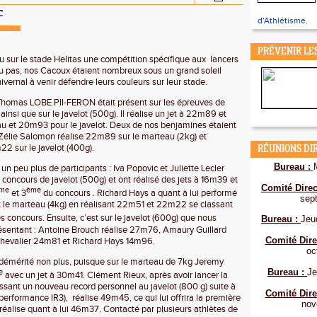
C
d'Athlétisme.
PRÉVENIR LE
u sur le stade Helitas une compétition spécifique aux
lancers
 ou pas, nos Cacoux étaient nombreux sous un grand soleil
vernal à venir défendre leurs couleurs sur leur stade.
Thomas LOBE PII-FERON était présent sur les épreuves de
 ainsi que sur le javelot (500g). Il réalise un jet à 22m89 et
u et 20m93 pour le javelot. Deux de nos benjamines étaient
Zélie Salomon réalise 22m89 sur le marteau (2kg) et
2 sur le javelot (400g).
RÉUNIONS DI
Bureau :
n peu plus de participants : Iva Popovic et Juliette Lecler
le concours de javelot (500g) et ont réalisé des jets à 16m39 et
Comité Direc
me
ème
et 3
du concours . Richard Hays a quant à lui performé
sep
 et le marteau (4kg) en réalisant 22m51 et 22m22 se classant
 concours. Ensuite, c’est sur le javelot (600g) que nous
Bureau :
Jeu
résentant : Antoine Brouch réalise 27m76, Amaury Guillard
Comité Dire
hevalier 24m81 et Richard Hays 14m96.
oc
 démérité non plus, puisque sur le marteau de 7kg Jeremy
Bureau :
Je
e
avec un jet à 30m41. Clément Rieux, après avoir lancer la
lissant un nouveau record personnel au javelot (800 g) suite à
Comité Dire
(performance IR3),
réalise 49m45, ce qui lui offrira la première
nov
 réalise quant à lui 46m37. Contacté par plusieurs athlètes de