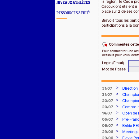
la région,
le Cac a pr
NIVEAUX ATHLÈTES
Cacoux ont étaient à
place sur 2 de ses co
RESSOURCES ATHLÉ'
Bravo à tous les parti
participations à la bo
Commentez cette 
Pour commenter une actual
dessous pour vous identi
Login (Email)
:
Mot de Passe
:
>
31/07
Direction
>
31/07
Championn
vous à Alb
>
20/07
Championn
Stade Cha
>
20/07
Compte-re
>
14/07
Open de F
>
06/07
Pré-Franc
>
06/07
Bahia RE
>
29/06
Meetings.
concours
>
29/06
Flavie Re