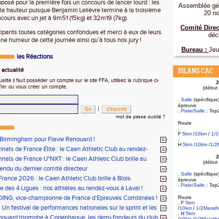
oposé pour la première fois un concours de lancer lourd : les
Assemblée gén
la hauteur puisque Benjamin Lelièvre termine à la troisième
20 n
ncours avec un jet à 9m51 (15kg) et 32m19 (7kg).
Comité Direc
cipants toutes catégories confondues et merci à eux de leurs
déc
nne humeur de cette journée ainsi qu’à tous nos jury !
Bureau :
Jeu
les Réactions
actualité
BILANS CAC
ité il faut posséder un compte sur le site FFA, utilisez la rubrique ci-
2
fier ou vous créer un compte.
(début
.
Salle
(spécifique
épreuve
|
.
Piste/Salle
: Top
mot de passe oublié ?
Route
.
F
5km
/
10km
/
1/
 Birmingham pour Flavie Renouard !
.
H
5km
/
10km
/
1/2
ats de France Élite : le Caen Athletic Club au rendez-
i !
2
ats de France U*NXT : le Caen Athletic Club brille au
(début
rléty !
ndu du dernier comité directeur
.
Salle
(spécifique
rance 2026 : le Caen Athletic Club brille à Blois
épreuve
.
Piste/Salle
: Top
e des 4 Ligues : nos athlètes au rendez-vous à Laval !
DING, vice-championne de France d'Epreuves Combinées !
Route
. F
5km
 Un festival de performances nationales sur le sprint et les
/
10km
/
1/2Marat
. H
5km
nouard triomphe à Copenhague, les demi-fondeurs du club
/
10km
/
1/2Marath