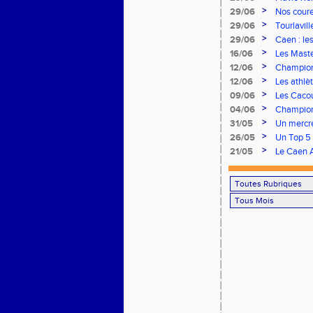
brillent s
>
29/06
Nos coureu
>
29/06
Tourlavil
>
29/06
Caen : le
>
16/06
Les Maste
>
12/06
Champion
remarquab
>
12/06
Les athlè
>
09/06
Les Cacou
>
04/06
Championn
rendez-v
>
31/05
Un mercre
>
26/05
Un Top 5 
Finale Na
>
21/05
Le Caen A
à domicile