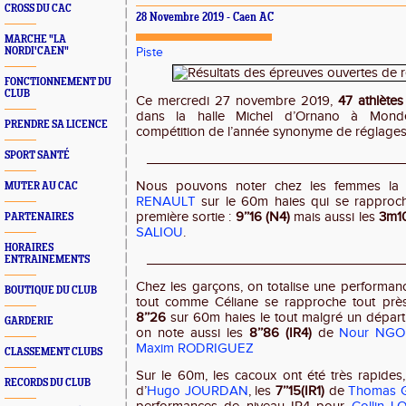
CROSS DU CAC
28 Novembre 2019 - Caen AC
MARCHE "LA
NORDI'CAEN"
Piste
FONCTIONNEMENT DU
CLUB
Ce mercredi 27 novembre 2019,
47 athlète
dans la halle Michel d’Ornano à Monde
PRENDRE SA LICENCE
compétition de l’année synonyme de réglages
SPORT SANTÉ
___________________________________
Nous pouvons noter chez les femmes la
MUTER AU CAC
RENAULT
sur le 60m haies qui se rapproc
première sortie :
9’’16 (N4)
mais aussi les
3m10
PARTENAIRES
SALIOU
.
HORAIRES
___________________________________
ENTRAINEMENTS
Chez les garçons, on totalise une performa
BOUTIQUE DU CLUB
tout comme Céliane se rapproche tout près
8’’26
sur 60m haies le tout malgré un départ p
GARDERIE
on note aussi les
8’’86 (IR4)
de
Nour NG
Maxim RODRIGUEZ
CLASSEMENT CLUBS
Sur le 60m, les cacoux ont été très rapides
RECORDS DU CLUB
d’
Hugo JOURDAN
, les
7’’15(IR1)
de
Thomas 