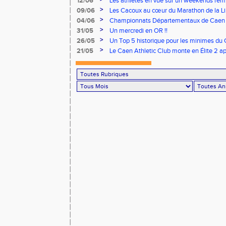
12/06
Les athlètes en vue sur un weekends rem
>
09/06
Les Cacoux au cœur du Marathon de la Lib
>
04/06
Championnats Départementaux de Caen : 
rendez-vous
>
31/05
Un mercredi en OR !!
>
26/05
Un Top 5 historique pour les minimes du 
Finale Nationale Equip’Athlé !
>
21/05
Le Caen Athletic Club monte en Élite 2 ap
à domicile !