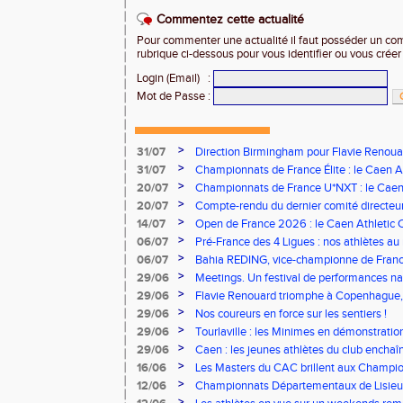
Commentez cette actualité
Pour commenter une actualité il faut posséder un compt
rubrique ci-dessous pour vous identifier ou vous crée
Login (Email)
:
Mot de Passe
:
>
31/07
Direction Birmingham pour Flavie Renouar
>
31/07
Championnats de France Élite : le Caen A
vous à Albi !
>
20/07
Championnats de France U*NXT : le Caen A
Stade Charléty !
>
20/07
Compte-rendu du dernier comité directeu
>
14/07
Open de France 2026 : le Caen Athletic Cl
>
06/07
Pré-France des 4 Ligues : nos athlètes au 
>
06/07
Bahia REDING, vice-championne de Franc
>
29/06
Meetings. Un festival de performances nati
concours
>
29/06
Flavie Renouard triomphe à Copenhague, 
brillent sur tous les fronts
>
29/06
Nos coureurs en force sur les sentiers !
>
29/06
Tourlaville : les Minimes en démonstratio
>
29/06
Caen : les jeunes athlètes du club encha
>
16/06
Les Masters du CAC brillent aux Champion
>
12/06
Championnats Départementaux de Lisieux
remarquables pour nos jeunes athlètes
>