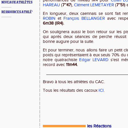
performances de niveau IR4 pour
Collin 
NIVEAUX ATHLÈTES
HAREAU
(
7’’47
),
Clément LEMETAYER
(
7’’51
) 
RESSOURCES ATHLÉ'
En longueur, deux caennais se sont fait rem
ROBIN
et
François BELLANGER
avec respe
6m38 (IR4).
On soulignera aussi le bon retour sur les p
qui après deux séances de perche réussi
bonne augure pour la suite.
Et pour terminer, nous allons faire un petit c
poids qui représentaient à eux seuls 70% du 
notre quatrachiste
Edgar LEVARD
s'est mê
record avec
11m44.
___________________________________
Bravo à tous les athlètes du CAC.
Tous les résultats des cacoux
ICI
.
les Réactions