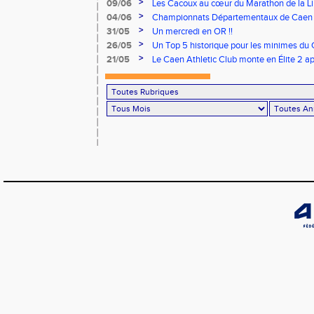
>
09/06
Les Cacoux au cœur du Marathon de la Lib
>
04/06
Championnats Départementaux de Caen : 
rendez-vous
>
31/05
Un mercredi en OR !!
>
26/05
Un Top 5 historique pour les minimes du 
Finale Nationale Equip’Athlé !
>
21/05
Le Caen Athletic Club monte en Élite 2 ap
à domicile !