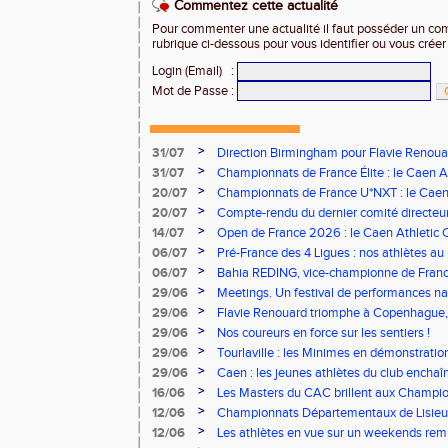
Commentez cette actualité
Pour commenter une actualité il faut posséder un compt
rubrique ci-dessous pour vous identifier ou vous crée
Login (Email)
:
Mot de Passe
:
>
31/07
Direction Birmingham pour Flavie Renouar
>
31/07
Championnats de France Élite : le Caen A
vous à Albi !
>
20/07
Championnats de France U*NXT : le Caen A
Stade Charléty !
>
20/07
Compte-rendu du dernier comité directeu
>
14/07
Open de France 2026 : le Caen Athletic Cl
>
06/07
Pré-France des 4 Ligues : nos athlètes au 
>
06/07
Bahia REDING, vice-championne de Franc
>
29/06
Meetings. Un festival de performances nati
concours
>
29/06
Flavie Renouard triomphe à Copenhague, 
brillent sur tous les fronts
>
29/06
Nos coureurs en force sur les sentiers !
>
29/06
Tourlaville : les Minimes en démonstratio
>
29/06
Caen : les jeunes athlètes du club encha
>
16/06
Les Masters du CAC brillent aux Champion
>
12/06
Championnats Départementaux de Lisieux
remarquables pour nos jeunes athlètes
>
12/06
Les athlètes en vue sur un weekends rem