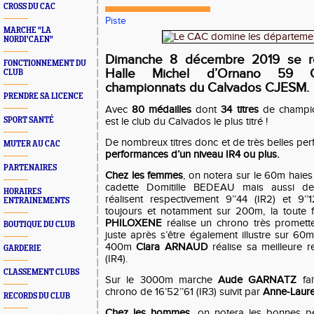
CROSS DU CAC
Piste
MARCHE "LA
NORDI'CAEN"
Dimanche 8 décembre 2019 se ré
FONCTIONNEMENT DU
Halle Michel d’Ornano 59 
CLUB
championnats du Calvados CJESM.
PRENDRE SA LICENCE
Avec
80 médailles
dont
34 titres
de champio
SPORT SANTÉ
est le club du Calvados le plus titré !
De nombreux titres donc et de très belles per
MUTER AU CAC
performances d’un niveau IR4 ou plus.
PARTENAIRES
Chez les femmes
, on notera sur le 60m haie
cadette Domitille BEDEAU mais aussi 
HORAIRES
réalisent respectivement 9’’44 (IR2) et 9’
ENTRAINEMENTS
toujours et notamment sur 200m, la toute 
PHILOXENE
réalise un chrono très promette
BOUTIQUE DU CLUB
juste après s’être également illustre sur 60m
400m
Clara ARNAUD
réalise sa meilleure r
GARDERIE
(IR4).
CLASSEMENT CLUBS
Sur le 3000m marche
Aude GARNATZ
fai
chrono de 16’52’’61 (IR3) suivit par
Anne-Laure
RECORDS DU CLUB
Chez les hommes
, on notera les bonnes pe