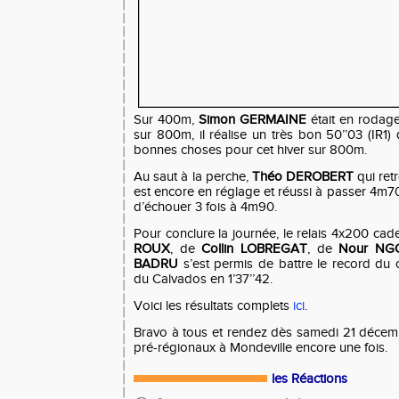
Sur 400m,
Simon GERMAINE
était en rodag
sur 800m, il réalise un très bon 50’’03 (IR1)
bonnes choses pour cet hiver sur 800m.
Au saut à la perche,
Théo DEROBERT
qui ret
est encore en réglage et réussi à passer 4m7
d’échouer 3 fois à 4m90.
Pour conclure la journée, le relais 4x200 c
ROUX
, de
Collin LOBREGAT
, de
Nour NG
BADRU
s’est permis de battre le record du 
du Calvados en 1’37’’42.
Voici les résultats complets
ici
.
Bravo à tous et rendez dès samedi 21 décem
pré-régionaux à Mondeville encore une fois.
les Réactions