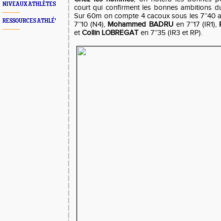
NIVEAUX ATHLÈTES
court qui confirment les bonnes ambitions du 
Sur 60m on compte 4 cacoux sous les 7’’40 
RESSOURCES ATHLÉ'
7’’10 (N4),
Mohammed BADRU
en 7’’17 (IR1),
et
Collin LOBREGAT
en 7’’35 (IR3 et RP).