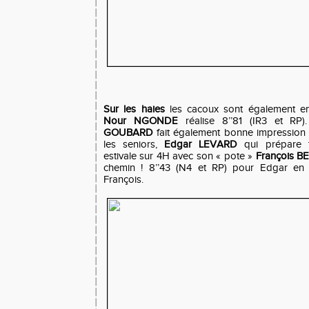
Sur les haies
les cacoux sont également en
Nour NGONDE
réalise 8’’81 (IR3 et RP
GOUBARD
fait également bonne impression a
les seniors,
Edgar LEVARD
qui prépare t
estivale sur 4H avec son « pote »
François 
chemin ! 8’’43 (N4 et RP) pour Edgar en s
François.