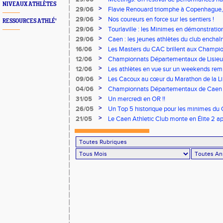
NIVEAUX ATHLÈTES
concours
>
29/06
Flavie Renouard triomphe à Copenhague, 
brillent sur tous les fronts
>
29/06
Nos coureurs en force sur les sentiers !
RESSOURCES ATHLÉ'
>
29/06
Tourlaville : les Minimes en démonstratio
>
29/06
Caen : les jeunes athlètes du club encha
>
16/06
Les Masters du CAC brillent aux Champion
>
12/06
Championnats Départementaux de Lisieux
remarquables pour nos jeunes athlètes
>
12/06
Les athlètes en vue sur un weekends rem
>
09/06
Les Cacoux au cœur du Marathon de la Lib
>
04/06
Championnats Départementaux de Caen : 
rendez-vous
>
31/05
Un mercredi en OR !!
>
26/05
Un Top 5 historique pour les minimes du 
Finale Nationale Equip’Athlé !
>
21/05
Le Caen Athletic Club monte en Élite 2 ap
à domicile !