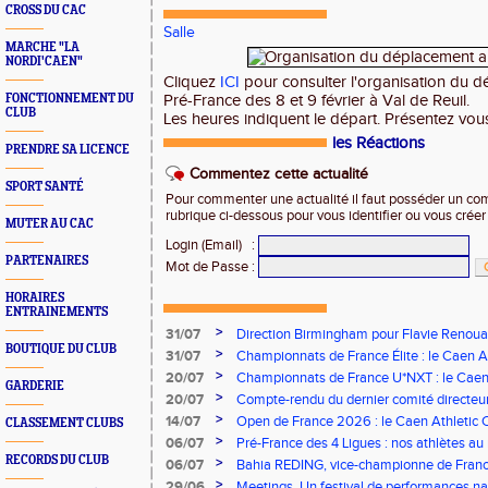
CROSS DU CAC
Salle
MARCHE "LA
NORDI'CAEN"
Cliquez
ICI
pour consulter l'organisation du 
FONCTIONNEMENT DU
Pré-France des 8 et 9 février à Val de Reuil.
CLUB
Les heures indiquent le départ. Présentez vou
les Réactions
PRENDRE SA LICENCE
Commentez cette actualité
SPORT SANTÉ
Pour commenter une actualité il faut posséder un compt
rubrique ci-dessous pour vous identifier ou vous crée
MUTER AU CAC
Login (Email)
:
PARTENAIRES
Mot de Passe
:
HORAIRES
ENTRAINEMENTS
>
31/07
Direction Birmingham pour Flavie Renouar
BOUTIQUE DU CLUB
>
31/07
Championnats de France Élite : le Caen A
vous à Albi !
>
20/07
Championnats de France U*NXT : le Caen A
GARDERIE
Stade Charléty !
>
20/07
Compte-rendu du dernier comité directeu
>
14/07
Open de France 2026 : le Caen Athletic Cl
CLASSEMENT CLUBS
>
06/07
Pré-France des 4 Ligues : nos athlètes au 
RECORDS DU CLUB
>
06/07
Bahia REDING, vice-championne de Franc
>
29/06
Meetings. Un festival de performances nati