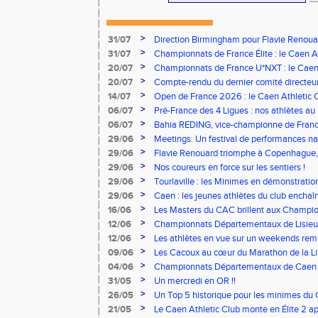
>
31/07
Direction Birmingham pour Flavie Renouar
>
31/07
Championnats de France Élite : le Caen A
vous à Albi !
>
20/07
Championnats de France U*NXT : le Caen A
Stade Charléty !
>
20/07
Compte-rendu du dernier comité directeu
>
14/07
Open de France 2026 : le Caen Athletic Cl
>
06/07
Pré-France des 4 Ligues : nos athlètes au 
>
06/07
Bahia REDING, vice-championne de Franc
>
29/06
Meetings. Un festival de performances nati
concours
>
29/06
Flavie Renouard triomphe à Copenhague, 
brillent sur tous les fronts
>
29/06
Nos coureurs en force sur les sentiers !
>
29/06
Tourlaville : les Minimes en démonstratio
>
29/06
Caen : les jeunes athlètes du club encha
>
16/06
Les Masters du CAC brillent aux Champion
>
12/06
Championnats Départementaux de Lisieux
remarquables pour nos jeunes athlètes
>
12/06
Les athlètes en vue sur un weekends rem
>
09/06
Les Cacoux au cœur du Marathon de la Lib
>
04/06
Championnats Départementaux de Caen : 
rendez-vous
>
31/05
Un mercredi en OR !!
>
26/05
Un Top 5 historique pour les minimes du 
Finale Nationale Equip’Athlé !
>
21/05
Le Caen Athletic Club monte en Élite 2 ap