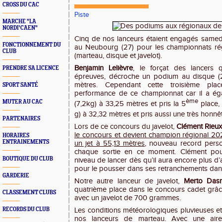
CROSS DU CAC
Piste
MARCHE "LA
NORDI'CAEN"
Cinq de nos lanceurs étaient engagés samedi
FONCTIONNEMENT DU
au Neubourg (27) pour les championnats ré
CLUB
(marteau, disque et javelot).
Benjamin Lelièvre
, le forçat des lancers 
PRENDRE SA LICENCE
épreuves, décroche un podium au disque (2
mètres. Cependant cette troisième pla
SPORT SANTÉ
performance de ce championnat car il a ég
ème
MUTER AU CAC
(7,2kg) à 33,25 mètres et pris la 5
place, 
g) à 32,32 mètres et pris aussi une très honnê
PARTENAIRES
Lors de ce concours du javelot,
Clément Rieux
le concours et devient champion régional 20
HORAIRES
ENTRAINEMENTS
un jet à 55,13 mètres
, nouveau record person
chaque sortie en ce moment. Clément pou
BOUTIQUE DU CLUB
niveau de lancer dès qu’il aura encore plus d
pour le pousser dans ses retranchements dan
GARDERIE
Notre autre lanceur de javelot,
Merto Das
quatrième place dans le concours cadet grâc
CLASSEMENT CLUBS
avec un javelot de 700 grammes.
RECORDS DU CLUB
Les conditions météorologiques pluvieuses e
nos lanceurs de marteau. Avec une aire 