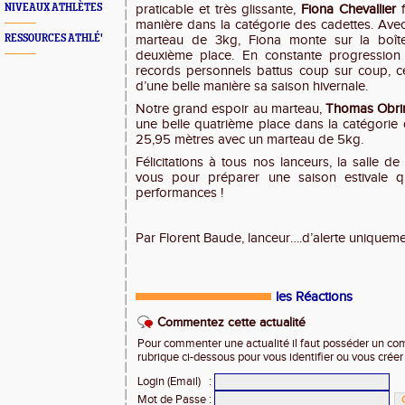
NIVEAUX ATHLÈTES
praticable et très glissante,
Fiona Chevallier
f
manière dans la catégorie des cadettes. Avec
RESSOURCES ATHLÉ'
marteau de 3kg, Fiona monte sur la boît
deuxième place. En constante progression 
records personnels battus coup sur coup, c
d’une belle manière sa saison hivernale.
Notre grand espoir au marteau,
Thomas Obri
une belle quatrième place dans la catégorie 
25,95 mètres avec un marteau de 5kg.
Félicitations à tous nos lanceurs, la salle d
vous pour préparer une saison estivale q
performances !
Par Florent Baude, lanceur….d’alerte uniqueme
les Réactions
Commentez cette actualité
Pour commenter une actualité il faut posséder un compt
rubrique ci-dessous pour vous identifier ou vous crée
Login (Email)
:
Mot de Passe
: