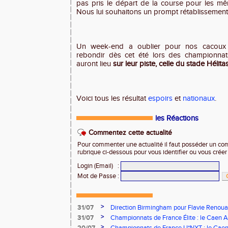
pas pris le départ de la course pour les mêm
Nous lui souhaitons un prompt rétablissemen
Un week-end a oublier pour nos cacoux q
rebondir dès cet été lors des championnat
auront lieu
sur leur piste, celle du stade Hélita
Voici tous les résultat
espoirs
et
nationaux
.
les Réactions
Commentez cette actualité
Pour commenter une actualité il faut posséder un compt
rubrique ci-dessous pour vous identifier ou vous crée
Login (Email)
:
Mot de Passe
:
>
31/07
Direction Birmingham pour Flavie Renouar
>
31/07
Championnats de France Élite : le Caen A
vous à Albi !
>