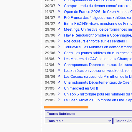
20/07
Championnats de France U*NXT : le Caen A
Stade Charléty !
>
20/07
Compte-rendu du dernier comité directeu
>
14/07
Open de France 2026 : le Caen Athletic Cl
>
06/07
Pré-France des 4 Ligues : nos athlètes au 
>
06/07
Bahia REDING, vice-championne de Franc
>
29/06
Meetings. Un festival de performances nati
concours
>
29/06
Flavie Renouard triomphe à Copenhague, 
brillent sur tous les fronts
>
29/06
Nos coureurs en force sur les sentiers !
>
29/06
Tourlaville : les Minimes en démonstratio
>
29/06
Caen : les jeunes athlètes du club encha
>
16/06
Les Masters du CAC brillent aux Champion
>
12/06
Championnats Départementaux de Lisieux
remarquables pour nos jeunes athlètes
>
12/06
Les athlètes en vue sur un weekends rem
>
09/06
Les Cacoux au cœur du Marathon de la Lib
>
04/06
Championnats Départementaux de Caen : 
rendez-vous
>
31/05
Un mercredi en OR !!
>
26/05
Un Top 5 historique pour les minimes du 
Finale Nationale Equip’Athlé !
>
21/05
Le Caen Athletic Club monte en Élite 2 ap
à domicile !