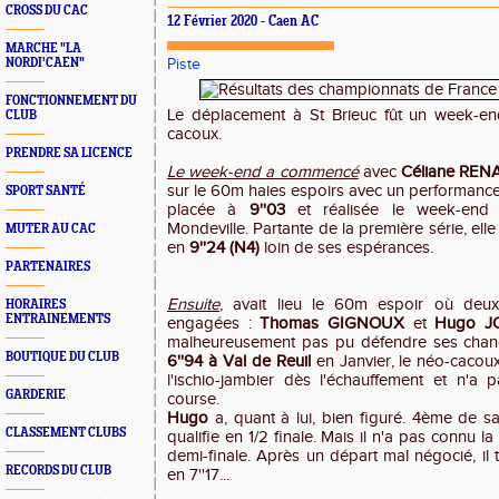
CROSS DU CAC
12 Février 2020 - Caen AC
MARCHE "LA
NORDI'CAEN"
Piste
FONCTIONNEMENT DU
Le déplacement à St Brieuc fût un week-e
CLUB
cacoux.
PRENDRE SA LICENCE
Le week-end a commenc
é
avec
Céliane REN
sur le 60m haies espoirs avec un performance
SPORT SANTÉ
placée à
9''03
et réalisée le week-end 
Mondeville. Partante de la première série, elle
MUTER AU CAC
en
9''24 (N4)
loin de ses espérances.
PARTENAIRES
Ensuite
, avait lieu le 60m espoir où deu
HORAIRES
ENTRAINEMENTS
engagées :
Thomas GIGNOUX
et
Hugo J
malheureusement pas pu défendre ses chanc
BOUTIQUE DU CLUB
6''94 à Val de Reuil
en Janvier, le néo-cacoux
l'ischio-jambier dès l'échauffement et n'a
GARDERIE
course.
Hugo
a, quant à lui, bien figuré. 4ème de s
CLASSEMENT CLUBS
qualifie en 1/2 finale. Mais il n'a pas connu 
demi-finale. Après un départ mal négocié, il t
RECORDS DU CLUB
en 7''17...