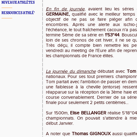
NIVEAUX ATHLÈTES
En fin de journée
, avaient lieu les séri
RESSOURCES ATHLÉ'
GERMAINE,
qualifié avec le meilleur temps
objectif de ne pas se faire piéger afin
encombres. Après une alerte aux ischio-
l'échéance, le tout fraîchement cacoux n'a pas
termine 5ème de sa série en
1'53''44
. Bouscu
loin de ses chronos de cet hiver, il ne se qu
Très déçu, il compte bien remettre les pe
vendredi au meeting de l'Eure afin de repren
les championnats de France élites.
La journée du dimanche
débutait avec
Tom
nationaux. Pour ses tout premiers champion
Tom partait avec l'ambition de passer en dem
une faiblesse à la cheville (entorse) resse
réapparue sur la réception de la 3ème haie e
course convenablement. Dernier de sa séri
finale pour seulement 2 petits centièmes...
Sur 1500m,
Elise BELLANGER
réalise 5'18''0
championnats. On pouvait s'attendre à mie
début Janvier.
A noter que
Thomas GIGNOUX
aussi qualif