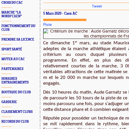
CROSS DU CAC
Tweet
MARCHE "LA
5 Mars 2020 - Caen AC
NORDI'CAEN"
Piste
FONCTIONNEMENT DU
CLUB
PRENDRE SA LICENCE
er
Ce dimanche 1
 mars, au stade Maurice
adeptes de la marche athlétique étaient 
SPORT SANTÉ
critérium au cours duquel plusieurs
MUTER AU CAC
programme. En effet, en plus des dist
relativement courtes de la marche, 3 
PARTENAIRES
véritables attractions de cette matinée se
m et le 20 000 m marche sur lesquels no
HORAIRES
ENTRAINEMENTS
engagés.
Dès 10 heures du matin, Aude Garnatz se la
BOUTIQUE DU CLUB
de parcourir les 50 tours de la piste de ce 
GARDERIE
moins parcouru une fois, pour s’adjuger un
cette distance phare et ô combien exigeant
CLASSEMENT CLUBS
Réputée pour posséder un technique de ma
RECORDS DU CLUB
se mit rapidement dans le rythme, bien 