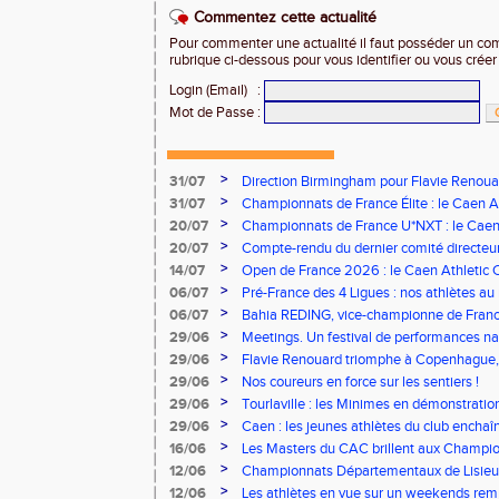
Commentez cette actualité
Pour commenter une actualité il faut posséder un compt
rubrique ci-dessous pour vous identifier ou vous crée
Login (Email)
:
Mot de Passe
:
>
31/07
Direction Birmingham pour Flavie Renouar
>
31/07
Championnats de France Élite : le Caen A
vous à Albi !
>
20/07
Championnats de France U*NXT : le Caen A
Stade Charléty !
>
20/07
Compte-rendu du dernier comité directeu
>
14/07
Open de France 2026 : le Caen Athletic Cl
>
06/07
Pré-France des 4 Ligues : nos athlètes au 
>
06/07
Bahia REDING, vice-championne de Franc
>
29/06
Meetings. Un festival de performances nati
concours
>
29/06
Flavie Renouard triomphe à Copenhague, 
brillent sur tous les fronts
>
29/06
Nos coureurs en force sur les sentiers !
>
29/06
Tourlaville : les Minimes en démonstratio
>
29/06
Caen : les jeunes athlètes du club encha
>
16/06
Les Masters du CAC brillent aux Champion
>
12/06
Championnats Départementaux de Lisieux
remarquables pour nos jeunes athlètes
>
12/06
Les athlètes en vue sur un weekends rem