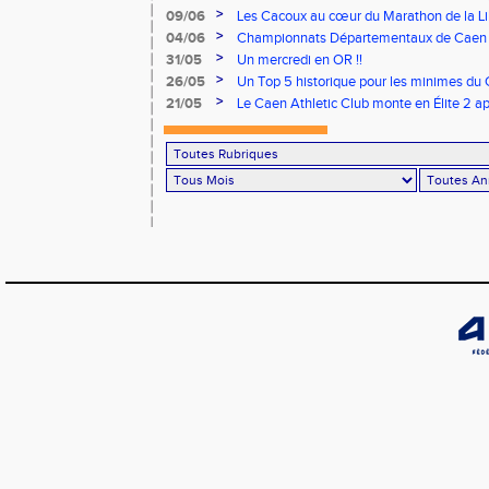
>
09/06
Les Cacoux au cœur du Marathon de la Lib
>
04/06
Championnats Départementaux de Caen : 
rendez-vous
>
31/05
Un mercredi en OR !!
>
26/05
Un Top 5 historique pour les minimes du 
Finale Nationale Equip’Athlé !
>
21/05
Le Caen Athletic Club monte en Élite 2 ap
à domicile !