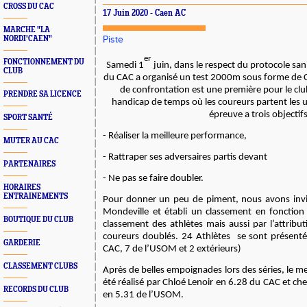
CROSS DU CAC
17 Juin 2020 - Caen AC
MARCHE "LA
NORDI'CAEN"
Piste
er
FONCTIONNEMENT DU
Samedi 1
juin, dans le respect du protocole sa
CLUB
du CAC a organisé un test 2000m sous forme de 
de confrontation est une première pour le clu
PRENDRE SA LICENCE
handicap de temps où les coureurs partent les u
épreuve a trois objectif
SPORT SANTÉ
- Réaliser la meilleure performance,
MUTER AU CAC
- Rattraper ses adversaires partis devant
PARTENAIRES
- Ne pas se faire doubler.
HORAIRES
ENTRAINEMENTS
Pour donner un peu de piment, nous avons inv
Mondeville et établi un classement en fonction
BOUTIQUE DU CLUB
classement des athlètes mais aussi par l’attribu
coureurs doublés. 24 Athlètes se sont présenté
GARDERIE
CAC, 7 de l’USOM et 2 extérieurs)
CLASSEMENT CLUBS
Après de belles empoignades lors des séries, le mei
été réalisé par Chloé Lenoir en 6.28 du CAC et che
RECORDS DU CLUB
en 5.31 de l’USOM.