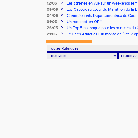
remarquables pour nos jeunes athlètes
>
12/06
Les athlètes en vue sur un weekends rem
>
09/06
Les Cacoux au cœur du Marathon de la Lib
>
04/06
Championnats Départementaux de Caen : 
rendez-vous
>
31/05
Un mercredi en OR !!
>
26/05
Un Top 5 historique pour les minimes du 
Finale Nationale Equip’Athlé !
>
21/05
Le Caen Athletic Club monte en Élite 2 ap
à domicile !