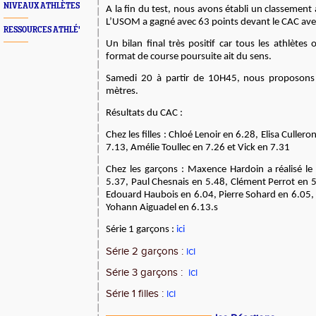
NIVEAUX ATHLÈTES
A la fin du test, nous avons établi un classement 
L’USOM a gagné avec 63 points devant le CAC ave
RESSOURCES ATHLÉ'
Un bilan final très positif car tous les athlètes
format de course poursuite ait du sens.
Samedi 20 à partir de 10H45, nous proposon
mètres.
Résultats du CAC :
Chez les filles : Chloé Lenoir en 6.28, Elisa Cull
7.13, Amélie Toullec en 7.26 et Vick en 7.31
Chez les garçons : Maxence Hardoin a réalisé le
5.37, Paul Chesnais en 5.48, Clément Perrot en 5
Edouard Haubois en 6.04, Pierre Sohard en 6.05, 
Yohann Aiguadel en 6.13.s
Série 1 garçons :
ici
Série 2 garçons :
ici
Série 3 garçons :
ici
Série 1 filles :
ici