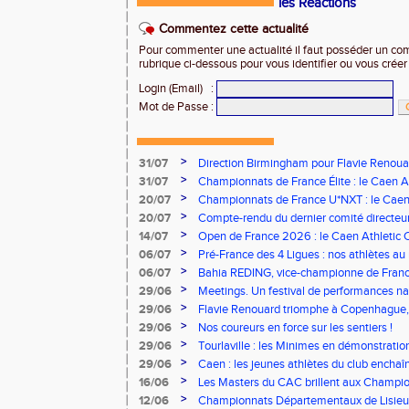
les Réactions
Commentez cette actualité
Pour commenter une actualité il faut posséder un compt
rubrique ci-dessous pour vous identifier ou vous crée
Login (Email)
:
Mot de Passe
:
>
31/07
Direction Birmingham pour Flavie Renouar
>
31/07
Championnats de France Élite : le Caen A
vous à Albi !
>
20/07
Championnats de France U*NXT : le Caen A
Stade Charléty !
>
20/07
Compte-rendu du dernier comité directeu
>
14/07
Open de France 2026 : le Caen Athletic Cl
>
06/07
Pré-France des 4 Ligues : nos athlètes au 
>
06/07
Bahia REDING, vice-championne de Franc
>
29/06
Meetings. Un festival de performances nati
concours
>
29/06
Flavie Renouard triomphe à Copenhague, 
brillent sur tous les fronts
>
29/06
Nos coureurs en force sur les sentiers !
>
29/06
Tourlaville : les Minimes en démonstratio
>
29/06
Caen : les jeunes athlètes du club encha
>
16/06
Les Masters du CAC brillent aux Champion
>
12/06
Championnats Départementaux de Lisieux