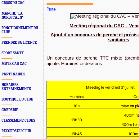
CROSS DU CAC
Piste
MARCHE "LA
NORDI'CAEN"
Meeting régional du CAC – Vendr
FONCTIONNEMENT DU
CLUB
Ajout d’un concours de perche et précisi
sanitaires
PRENDRE SA LICENCE
SPORT SANTÉ
Un concours de perche TTC mixte (premiè
ajouté. Horaires ci-dessous :
MUTER AU CAC
PARTENAIRES
HORAIRES
Meeting le vendredi 31 juillet
ENTRAINEMENTS
Horaires
Co
BOUTIQUE DU CLUB
18h
mise en pl
GARDERIE
400m ha
18h30
CLASSEMENT CLUBS
400m hai
RECORDS DU CLUB
18h45
100m 