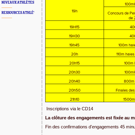
NIVEAUX ATHLÈTES
100mH
19h
RESSOURCES ATHLÉ'
Concours de Perc
de
19H15
40
19H30
40
19h45
100m hai
20h
110m haies
20h15
100m F
20h30
100mH
20h40
800m 
20h50
Finales des
21h10
1500m 
Inscriptions via le CD14
La clôture des engagements est fixée au mer
Fin des confirmations d'engagements 45 minu