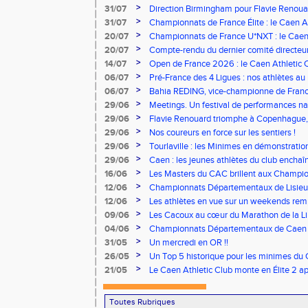
>
31/07
Direction Birmingham pour Flavie Renouar
>
31/07
Championnats de France Élite : le Caen A
vous à Albi !
>
20/07
Championnats de France U*NXT : le Caen A
Stade Charléty !
>
20/07
Compte-rendu du dernier comité directeu
>
14/07
Open de France 2026 : le Caen Athletic Cl
>
06/07
Pré-France des 4 Ligues : nos athlètes au 
>
06/07
Bahia REDING, vice-championne de Franc
>
29/06
Meetings. Un festival de performances nati
concours
>
29/06
Flavie Renouard triomphe à Copenhague, 
brillent sur tous les fronts
>
29/06
Nos coureurs en force sur les sentiers !
>
29/06
Tourlaville : les Minimes en démonstratio
>
29/06
Caen : les jeunes athlètes du club encha
>
16/06
Les Masters du CAC brillent aux Champion
>
12/06
Championnats Départementaux de Lisieux
remarquables pour nos jeunes athlètes
>
12/06
Les athlètes en vue sur un weekends rem
>
09/06
Les Cacoux au cœur du Marathon de la Lib
>
04/06
Championnats Départementaux de Caen : 
rendez-vous
>
31/05
Un mercredi en OR !!
>
26/05
Un Top 5 historique pour les minimes du 
Finale Nationale Equip’Athlé !
>
21/05
Le Caen Athletic Club monte en Élite 2 ap
à domicile !