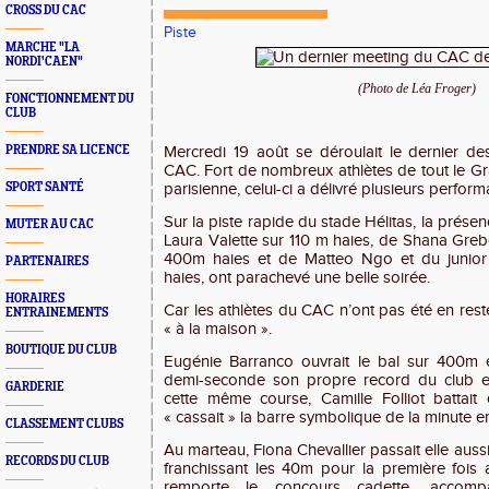
CROSS DU CAC
Piste
MARCHE "LA
NORDI'CAEN"
(Photo de Léa Froger)
FONCTIONNEMENT DU
CLUB
PRENDRE SA LICENCE
Mercredi 19 août se déroulait le dernier d
CAC. Fort de nombreux athlètes de tout le Gr
SPORT SANTÉ
parisienne, celui-ci a délivré plusieurs perfor
Sur la piste rapide du stade Hélitas, la prése
MUTER AU CAC
Laura Valette sur 110 m haies, de Shana Greb
400m haies et de Matteo Ngo et du junior
PARTENAIRES
haies, ont parachevé une belle soirée.
HORAIRES
Car les athlètes du CAC n’ont pas été en res
ENTRAINEMENTS
« à la maison ».
BOUTIQUE DU CLUB
Eugénie Barranco ouvrait le bal sur 400m 
demi-seconde son propre record du club en
GARDERIE
cette même course, Camille Folliot battait
« cassait » la barre symbolique de la minute en
CLASSEMENT CLUBS
Au marteau, Fiona Chevallier passait elle aus
RECORDS DU CLUB
franchissant les 40m pour la première fois 
remporte le concours cadette, acco