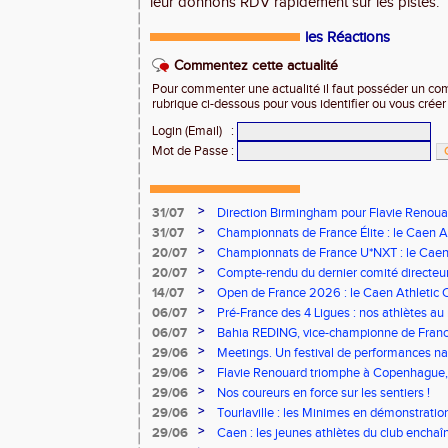
leur donnons RDV rapidement sur les pistes.
les Réactions
Commentez cette actualité
Pour commenter une actualité il faut posséder un compt
rubrique ci-dessous pour vous identifier ou vous crée
Login (Email)
:
Mot de Passe
:
>
31/07
Direction Birmingham pour Flavie Renouar
>
31/07
Championnats de France Élite : le Caen A
vous à Albi !
>
20/07
Championnats de France U*NXT : le Caen A
Stade Charléty !
>
20/07
Compte-rendu du dernier comité directeu
>
14/07
Open de France 2026 : le Caen Athletic Cl
>
06/07
Pré-France des 4 Ligues : nos athlètes au 
>
06/07
Bahia REDING, vice-championne de Franc
>
29/06
Meetings. Un festival de performances nati
concours
>
29/06
Flavie Renouard triomphe à Copenhague, 
brillent sur tous les fronts
>
29/06
Nos coureurs en force sur les sentiers !
>
29/06
Tourlaville : les Minimes en démonstratio
>
29/06
Caen : les jeunes athlètes du club encha