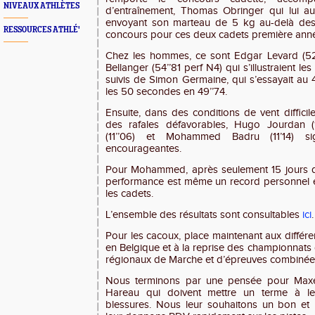
NIVEAUX ATHLÈTES
d’entraînement, Thomas Obringer qui lui au
envoyant son marteau de 5 kg au-delà de
RESSOURCES ATHLÉ'
concours pour ces deux cadets première ann
Chez les hommes, ce sont Edgar Levard (52’
Bellanger (54’’81 perf N4) qui s’illustraient l
suivis de Simon Germaine, qui s’essayait au 
les 50 secondes en 49’’74.
Ensuite, dans des conditions de vent difficil
des rafales défavorables, Hugo Jourdan (
(11’’06) et Mohammed Badru (11’14) si
encourageantes.
Pour Mohammed, après seulement 15 jours d’
performance est même un record personnel e
les cadets.
L’ensemble des résultats sont consultables
ici
.
Pour les cacoux, place maintenant aux différ
en Belgique et à la reprise des championnats
régionaux de Marche et d’épreuves combinées 
Nous terminons par une pensée pour Maxe
Hareau qui doivent mettre un terme à le
blessures. Nous leur souhaitons un bon et 