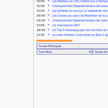
>
16/06
Les Masters du CAC brillent aux Champion
>
12/06
Championnats Départementaux de Lisieux
remarquables pour nos jeunes athlètes
>
12/06
Les athlètes en vue sur un weekends rem
>
09/06
Les Cacoux au cœur du Marathon de la Lib
>
04/06
Championnats Départementaux de Caen : 
rendez-vous
>
31/05
Un mercredi en OR !!
>
26/05
Un Top 5 historique pour les minimes du 
Finale Nationale Equip’Athlé !
>
21/05
Le Caen Athletic Club monte en Élite 2 ap
à domicile !