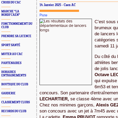
CROSS DU CAC
14 Janvier 2025 - Caen AC
MARCHE "LA
NORDI'CAEN"
Piste
C’est sous u
FONCTIONNEMENT DU
brumeux que
CLUB
de lancers l
PRENDRE SA LICENCE
catégories 
SPORT SANTÉ
samedi 11 j
MUTER AU CAC
Du côté du l
athlètes ben
PARTENAIRES
HORAIRES
Octave
LE
ENTRAINEMENTS
qui expulse
BOUTIQUE DU CLUB
6m53 et ter
concours. Son partenaire d'entraînement
GARDERIE
LECHARTIER, 
se classe 4ème avec un
CLASSEMENT CLUBS
Chez nos minimes garçons, 
Alexis
GE
son concours avec un jet à 7m45 avec 
RECORDS DU CLUB
La cadette, 
Emma
PRUVOT 
remporte s