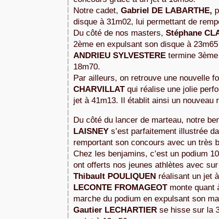
Notre cadet, 
Gabriel 
DE LABARTHE, 
p
disque à 31m02, lui permettant de remp
Du côté de nos masters, 
Stéphane 
CL
2ème en expulsant son disque à 23m65 
ANDRIEU SYLVESTERE
 termine 3ème 
18m70.
Par ailleurs, on retrouve une nouvelle fo
CHARVILLAT
 qui réalise une jolie per
jet à 41m13. Il établit ainsi un nouveau 
Du côté du lancer de marteau, notre be
LAISNEY 
s’est parfaitement illustrée d
remportant son concours avec un très 
Chez les benjamins, c’est un podium 1
Thibault
 POULIQUEN 
réalisant un jet 
LECONTE FROMAGEOT 
monte quant à
Gautier 
LECHARTIER
 se hisse sur la