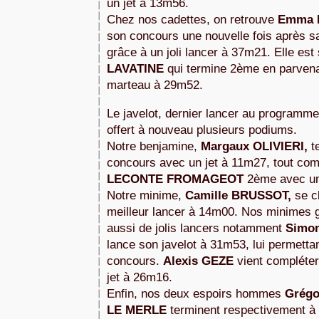
un jet à 13m56. 
Chez nos cadettes, on retrouve 
Emma 
son concours une nouvelle fois après sa 
grâce à un joli lancer à 37m21. Elle est 
LAVATINE 
qui termine 2ème en parvena
marteau à 29m52.
Le javelot, dernier lancer au programme 
offert à nouveau plusieurs podiums.
Notre benjamine, 
Margaux
 OLIVIERI, 
t
concours avec un jet à 11m27, tout co
LECONTE FROMAGEOT
 2ème avec un
Notre minime, 
Camille 
BRUSSOT,
 se c
meilleur lancer à 14m00. Nos minimes g
aussi de jolis lancers notamment 
Simon
lance son javelot à 31m53, lui permettan
concours. 
Alexis 
GEZE 
vient compléte
jet à 26m16.
Enfin, nos deux espoirs hommes 
Grégo
LE MERLE 
terminent respectivement à l