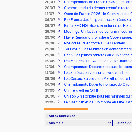
vous à Albi !
>
20/07
Championnats de France U*NXT : le Caen A
Stade Charléty !
>
20/07
Compte-rendu du dernier comité directeu
>
14/07
Open de France 2026 : le Caen Athletic Cl
>
06/07
Pré-France des 4 Ligues : nos athlètes au 
>
06/07
Bahia REDING, vice-championne de Franc
>
29/06
Meetings. Un festival de performances nati
concours
>
29/06
Flavie Renouard triomphe à Copenhague, 
brillent sur tous les fronts
>
29/06
Nos coureurs en force sur les sentiers !
>
29/06
Tourlaville : les Minimes en démonstratio
>
29/06
Caen : les jeunes athlètes du club encha
>
16/06
Les Masters du CAC brillent aux Champion
>
12/06
Championnats Départementaux de Lisieux
remarquables pour nos jeunes athlètes
>
12/06
Les athlètes en vue sur un weekends rem
>
09/06
Les Cacoux au cœur du Marathon de la Lib
>
04/06
Championnats Départementaux de Caen : 
rendez-vous
>
31/05
Un mercredi en OR !!
>
26/05
Un Top 5 historique pour les minimes du 
Finale Nationale Equip’Athlé !
>
21/05
Le Caen Athletic Club monte en Élite 2 ap
à domicile !