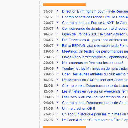
>
31/07
Direction Birmingham pour Flavie Renouar
>
31/07
Championnats de France Élite : le Caen A
vous à Albi !
>
20/07
Championnats de France U*NXT : le Caen A
Stade Charléty !
>
20/07
Compte-rendu du dernier comité directeu
>
14/07
Open de France 2026 : le Caen Athletic Cl
>
06/07
Pré-France des 4 Ligues : nos athlètes au 
>
06/07
Bahia REDING, vice-championne de Franc
>
29/06
Meetings. Un festival de performances nati
concours
>
29/06
Flavie Renouard triomphe à Copenhague, 
brillent sur tous les fronts
>
29/06
Nos coureurs en force sur les sentiers !
>
29/06
Tourlaville : les Minimes en démonstratio
>
29/06
Caen : les jeunes athlètes du club encha
>
16/06
Les Masters du CAC brillent aux Champion
>
12/06
Championnats Départementaux de Lisieux
remarquables pour nos jeunes athlètes
>
12/06
Les athlètes en vue sur un weekends rem
>
09/06
Les Cacoux au cœur du Marathon de la Lib
>
04/06
Championnats Départementaux de Caen : 
rendez-vous
>
31/05
Un mercredi en OR !!
>
26/05
Un Top 5 historique pour les minimes du 
Finale Nationale Equip’Athlé !
>
21/05
Le Caen Athletic Club monte en Élite 2 ap
à domicile !