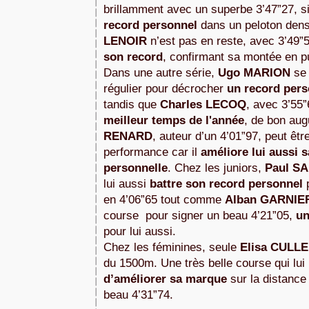
brillamment avec un superbe 3’47”27, s
record personnel
dans un peloton dens
LENOIR
n’est pas en reste, avec 3’49”
son record
, confirmant sa montée en p
Dans une autre série,
Ugo MARION
se 
régulier pour décrocher
un record pers
tandis que
Charles LECOQ
, avec 3’55”
meilleur temps de l'année
, de bon aug
RENARD
, auteur d’un 4’01”97, peut être
performance car il
améliore lui aussi 
personnelle
. Chez les juniors,
Paul S
lui aussi
battre son record personnel
p
en 4’06”65 tout comme
Alban GARNI
course pour signer un beau 4’21”05,
un
pour lui aussi.
Chez les féminines, seule
Elisa CULL
du 1500m. Une très belle course qui lui 
d’améliorer sa marque
sur la distance 
beau 4’31”74.