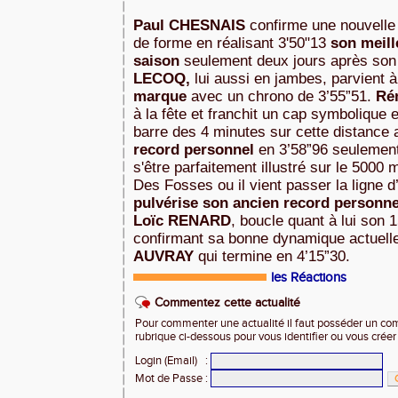
Paul CHESNAIS
confirme une nouvelle 
de forme en réalisant 3'50"13
son meill
saison
seulement deux jours après son
LECOQ,
lui aussi en jambes, parvient à
marque
avec un chrono de 3’55”51.
Ré
à la fête et franchit un cap symbolique 
barre des 4 minutes sur cette distance
record personnel
en 3’58”96 seulement
s'être parfaitement illustré sur le 5000 
Des Fosses ou il vient passer la ligne d
pulvérise son ancien record personne
Loïc RENARD
, boucle quant à lui son
confirmant sa bonne dynamique actuel
AUVRAY
qui termine en 4’15”30.
les Réactions
Commentez cette actualité
Pour commenter une actualité il faut posséder un compt
rubrique ci-dessous pour vous identifier ou vous crée
Login (Email)
:
Mot de Passe
: