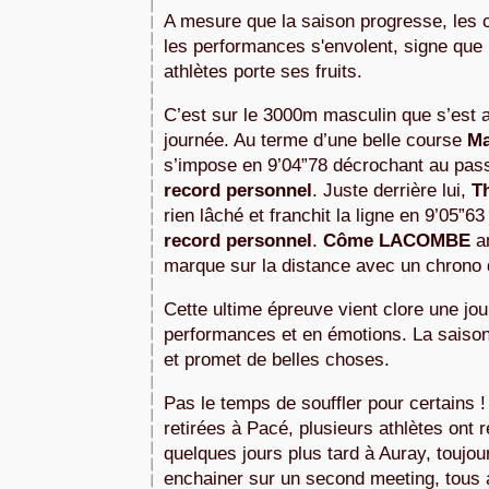
A mesure que la saison progresse, les c
les performances s'envolent, signe que l
athlètes porte ses fruits.
C’est sur le 3000m masculin que s’est 
journée. Au terme d’une belle course
Ma
s’impose en 9’04”78 décrochant au pa
record personnel
. Juste derrière lui,
T
rien lâché et franchit la ligne en 9’05”63
record personnel
.
Côme LACOMBE
am
marque sur la distance avec un chrono 
Cette ultime épreuve vient clore une jo
performances et en émotions. La saison 
et promet de belles choses.
Pas le temps de souffler pour certains !
retirées à Pacé, plusieurs athlètes ont
quelques jours plus tard à Auray, toujo
enchainer sur un second meeting, tous 