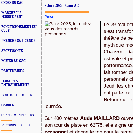
CROSS DU CAC
2 Juin 2025 - Caen AC
MARCHE "LA
NORDI'CAEN"
Piste
Le 29 mai der
FONCTIONNEMENT DU
s’est transfo
CLUB
théâtre de p
PRENDRE SA LICENCE
mythique mee
SPORT SANTÉ
Chauvrel. Da
estivale et pr
MUTER AU CAC
performance, 
PARTENAIRES
fait tomber 
personnels c
HORAIRES
ENTRAINEMENTS
Jeudi les chr
ont parlé fort
BOUTIQUE DU CLUB
Retour sur c
GARDERIE
journée.
CLASSEMENT CLUBS
Sur 400 mètres
Aude MAILLARD
ouvre
son tour de piste en 62”75, elle signe
u
RECORDS DU CLUB
personnel
et donne le ton pour le reste