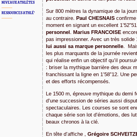
NIVEAUX ATHLÈTES
Sur 800 mètres la dynamique de la journé
RESSOURCES ATHLÉ'
au contraire.
Paul CHESNAIS
confirme
moment en signant un excellent 1’52”5
personnel
.
Marius FRANCOISE
encore
pas impressionner. Avec un très solide 
lui aussi sa marque personnelle
. Mai
les plus marquants de la journée revien
qui réalise enfin un objectif qu’il pours
: briser la mythique barrière des deux 
franchissant la ligne en 1’58”12. Une 
et des efforts récompensés.
Le 1500 m, épreuve mythique du demi fo
d’une succession de séries aussi dispu
spectaculaires. Les courses se sont enc
chaque série son lot d’émotions, des lut
beaux chronos à la clé.
En tête d’affiche ,
Grégoire SCHVEITZ