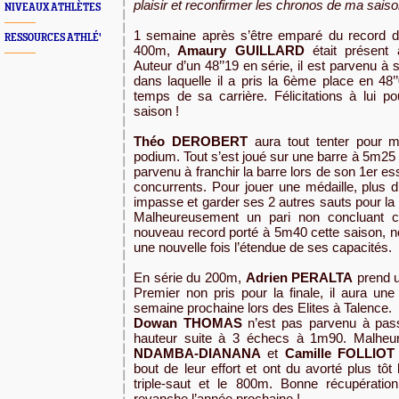
plaisir et reconfirmer les chronos de ma sais
NIVEAUX ATHLÈTES
1 semaine après s’être emparé du record d
RESSOURCES ATHLÉ'
400m,
Amaury GUILLARD
était présent
Auteur d’un 48’’19 en série, il est parvenu à se
dans laquelle il a pris la 6ème place en 48’
temps de sa carrière. Félicitations à lui po
saison !
Théo DEROBERT
aura tout tenter pour 
podium. Tout s’est joué sur une barre à 5m25 
parvenu à franchir la barre lors de son 1er es
concurrents. Pour jouer une médaille, plus d
impasse et garder ses 2 autres sauts pour la
Malheureusement un pari non concluant c
nouveau record porté à 5m40 cette saison, n
une nouvelle fois l’étendue de ses capacités.
En série du 200m,
Adrien PERALTA
prend u
Premier non pris pour la finale, il aura une
semaine prochaine lors des Elites à Talence.
Dowan THOMAS
n’est pas parvenu à passe
hauteur suite à 3 échecs à 1m90. Malhe
NDAMBA-DIANANA
et
Camille FOLLIOT
bout de leur effort et ont du avorté plus tôt 
triple-saut et le 800m. Bonne récupérati
revanche l’année prochaine !