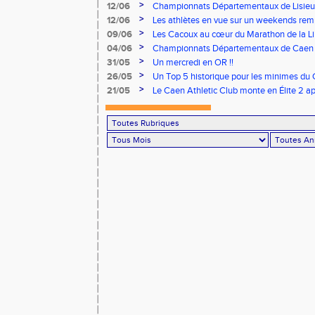
>
12/06
Championnats Départementaux de Lisieux
remarquables pour nos jeunes athlètes
>
12/06
Les athlètes en vue sur un weekends rem
>
09/06
Les Cacoux au cœur du Marathon de la Lib
>
04/06
Championnats Départementaux de Caen : 
rendez-vous
>
31/05
Un mercredi en OR !!
>
26/05
Un Top 5 historique pour les minimes du 
Finale Nationale Equip’Athlé !
>
21/05
Le Caen Athletic Club monte en Élite 2 ap
à domicile !