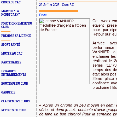
CROSS DU CAC
29 Juillet 2025 - Caen AC
MARCHE "LA
NORDI'CAEN"
Piste
Ce week-end
FONCTIONNEMENT DU
étaient prés
CLUB
pour partici
Retour sur leu
PRENDRE SA LICENCE
Arrivée av
SPORT SANTÉ
performance
VANNIER a 
MUTER AU CAC
enchaîner le
réalisant le
PARTENAIRES
séries (11’’7
temps des demi
HORAIRES
était alors pos
ENTRAINEMENTS
2ème place e
confiance ava
BOUTIQUE DU CLUB
prochaine ! B
GARDERIE
CLASSEMENT CLUBS
«
Après un chrono un peu moyen en demi et
séries et demi je suis contente d'avoir grappi
RECORDS DU CLUB
de faire un bon chrono! Pour la semaine pr