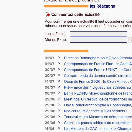
les Réactions
Commentez cette actualité
Pour commenter une actualité il faut posséder un compt
rubrique ci-dessous pour vous identifier ou vous crée
Login (Email)
:
Mot de Passe
:
>
31/07
Direction Birmingham pour Flavie Renouar
>
31/07
Championnats de France Élite : le Caen A
vous à Albi !
>
20/07
Championnats de France U*NXT : le Caen A
Stade Charléty !
>
20/07
Compte-rendu du dernier comité directeu
>
14/07
Open de France 2026 : le Caen Athletic Cl
>
06/07
Pré-France des 4 Ligues : nos athlètes au 
>
06/07
Bahia REDING, vice-championne de Franc
>
29/06
Meetings. Un festival de performances nati
concours
>
29/06
Flavie Renouard triomphe à Copenhague, 
brillent sur tous les fronts
>
29/06
Nos coureurs en force sur les sentiers !
>
29/06
Tourlaville : les Minimes en démonstratio
>
29/06
Caen : les jeunes athlètes du club encha
>
16/06
Les Masters du CAC brillent aux Champion