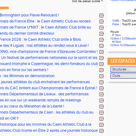
mot de passe oublié ?
2
(début
 Birmingham pour Flavie Renouard !
.
ats de France Élite : le Caen Athletic Club au rendez-
Salle
:
Top20 pa
.
Piste
: Top20 pa
i !
ats de France U*NXT : le Caen Athletic Club brille au
rléty !
Route
ndu du dernier comité directeur
. F
5km
/
10km
/
1/2Marat
rance 2026 : le Caen Athletic Club brille à Blois
. H
5km
e des 4 Ligues : nos athlètes au rendez-vous à Laval !
/
10km
/
1/2Marath
DING, vice-championne de France d'Epreuves Combinées !
 Un festival de performances nationales sur le sprint et les
LES ESPACES
nouard triomphe à Copenhague, les demi-fondeurs du club
ur tous les fronts
rs en force sur les sentiers !
le : les Minimes en démonstration
s jeunes athlètes du club enchaînent les performances
rs du CAC brillent aux Championnats de France à Épinal !
nats Départementaux de Lisieux : des performances
les pour nos jeunes athlètes
tes en vue sur un weekends remplis de meetings
x au cœur du Marathon de la Liberté !
ats Départementaux de Caen : les athlètes du club au
ous
di en OR !!
historique pour les minimes du Caen Athletic Club à la
tionale Equip’Athlé !
thletic Club monte en Élite 2 après une journée historique
 !