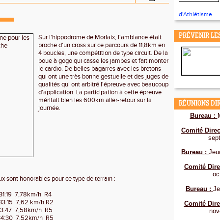
d'Athlétisme.
PRÉVENIR LE
Sur l'hippodrome de Morlaix, l'ambiance était
proche d'un cross sur ce parcours de 11,8km en
4 boucles, une compétition de type circuit. De la
boue à gogo qui casse les jambes et fait monter
le cardio. De belles bagarres avec les bretons
qui ont une très bonne gestuelle et des juges de
qualités qui ont arbitré l'épreuve avec beaucoup
d'application. La participation à cette épreuve
méritait bien les 600km aller-retour sur la
RÉUNIONS DI
journée.
Bureau :
Comité Direc
sep
Bureau :
Jeu
Comité Dire
oc
x sont honorables pour ce type de terrain :
Bureau :
Je
31:19
7,78km/h
R4
:33:15
7,62 km/h R2
Comité Dire
33:47
7,58km/h
R5
nov
34:30
7,52km/h
R5