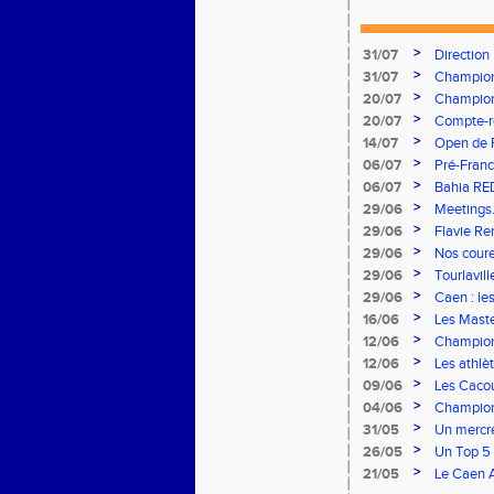
>
31/07
Direction
>
31/07
Championn
vous à Alb
>
20/07
Championn
Stade Cha
>
20/07
Compte-re
>
14/07
Open de F
>
06/07
Pré-Franc
>
06/07
Bahia RE
>
29/06
Meetings.
concours
>
29/06
Flavie Re
brillent s
>
29/06
Nos coureu
>
29/06
Tourlavil
>
29/06
Caen : le
>
16/06
Les Maste
>
12/06
Champion
remarquab
>
12/06
Les athlè
>
09/06
Les Cacou
>
04/06
Championn
rendez-v
>
31/05
Un mercre
>
26/05
Un Top 5 
Finale Na
>
21/05
Le Caen A
à domicile