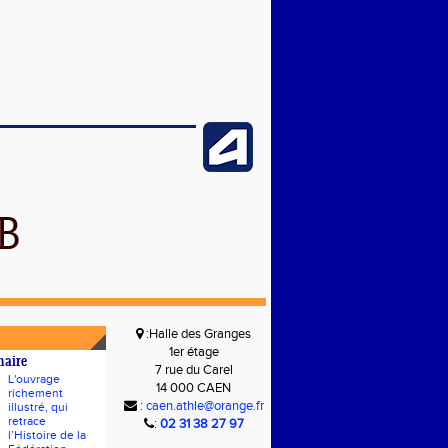
B
:Halle des Granges
1er étage
naire
7 rue du Carel
L'ouvrage
14 000 CAEN
richement
:
caen.athle@orange.fr
illustré, qui
retrace
:
02 31 38 27 97
l’Histoire de la