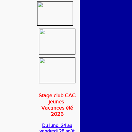
Stage club CAC
jeunes
Vacances été
2026
Du lundi 24 au
vendredi 28 août