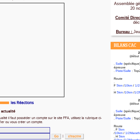
Assemblée gén
20 n
Comité Direc
déc
Bureau :
Jeu
BILANS CAC
2
(début
.
Salle
(spécifique
épreuve
.
Piste/Salle
: Top
Route
.
F
5km
/
10km
/
1/
.
H
5km
/
10km
/
1/2
2
les Réactions
(début
.
actualité
Salle
(spécifique
épreuve
ité il faut posséder un compte sur le site FFA, utilisez la rubrique ci-
.
Piste/Salle
: Top
fier ou vous créer un compte.
Route
. F
5km
/
10km
/
1/2Marat
|
. H
5km
/
10km
/
1/2Marath