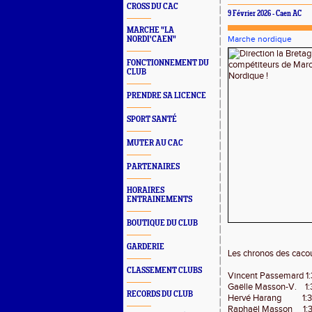
CROSS DU CAC
9 Février 2026 - Caen AC
MARCHE "LA
Marche nordique
NORDI'CAEN"
FONCTIONNEMENT DU
CLUB
PRENDRE SA LICENCE
SPORT SANTÉ
MUTER AU CAC
PARTENAIRES
HORAIRES
ENTRAINEMENTS
BOUTIQUE DU CLUB
GARDERIE
Les chronos des cacou
CLASSEMENT CLUBS
Vincent Passemard 1:
Gaëlle Masson-V.
1
RECORDS DU CLUB
Hervé Harang
1:
Raphaël Masson
1: