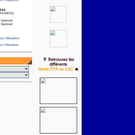
024
 01/09/23)
r épreuve
r épreuve
hon
/
Marathon
on
/
Marathon
🏅 Retrouvez les
différents
labels FFA du CAC
🔥