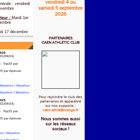
vendredi 4 ou
érale : vendredi
samedi 5 septembre
ovembre
2026
teur :
Mardi 1er
embre
di 17 décembre
PARTENAIRES
CAEN ATHLETIC CLUB
026
 01/09/24)
) :
Top20 par
20 par épreuve
2Marathon
/
Marathon
Marathon
/
Marathon
Pour rejoindre le club des
025
partenaires et apparaître
 01/09/24)
sur nos supports :
caen.athle@orange.fr
) :
Top20 par
20 par épreuve
Nous sommes aussi
sur les réseaux
sociaux !
hon
/
Marathon
on
/
Marathon