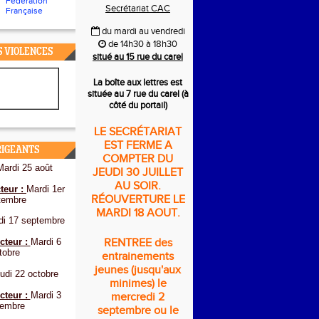
Fédération
Secrétariat CAC
Française
du mardi au vendredi
de 14h30 à 18h30
S VIOLENCES
situé au 15 rue du carel
La boîte aux lettres est
située au 7 rue du carel (à
côté du portail)
LE SECRÉTARIAT
EST FERME A
RIGEANTS
COMPTER DU
Mardi 25 août
JEUDI 30 JUILLET
AU SOIR.
teur :
Mardi 1er
RÉOUVERTURE LE
tembre
MARDI 18 AOUT.
di 17 septembre
cteur :
Mardi 6
RENTREE des
tobre
entrainements
jeunes (jusqu'aux
udi 22 octobre
minimes) le
cteur :
Mardi 3
mercredi 2
embre
septembre ou le