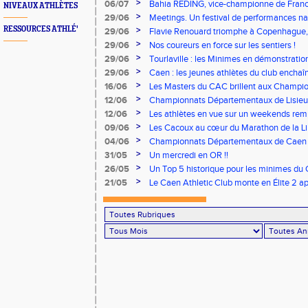
>
06/07
Bahia REDING, vice-championne de Franc
NIVEAUX ATHLÈTES
>
29/06
Meetings. Un festival de performances nati
concours
RESSOURCES ATHLÉ'
>
29/06
Flavie Renouard triomphe à Copenhague, 
brillent sur tous les fronts
>
29/06
Nos coureurs en force sur les sentiers !
>
29/06
Tourlaville : les Minimes en démonstratio
>
29/06
Caen : les jeunes athlètes du club encha
>
16/06
Les Masters du CAC brillent aux Champion
>
12/06
Championnats Départementaux de Lisieux
remarquables pour nos jeunes athlètes
>
12/06
Les athlètes en vue sur un weekends rem
>
09/06
Les Cacoux au cœur du Marathon de la Lib
>
04/06
Championnats Départementaux de Caen : 
rendez-vous
>
31/05
Un mercredi en OR !!
>
26/05
Un Top 5 historique pour les minimes du 
Finale Nationale Equip’Athlé !
>
21/05
Le Caen Athletic Club monte en Élite 2 ap
à domicile !