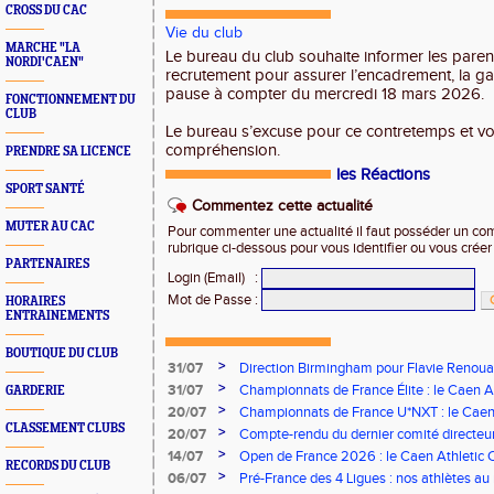
CROSS DU CAC
Vie du club
MARCHE "LA
Le bureau du club souhaite informer les paren
NORDI'CAEN"
recrutement pour assurer l’encadrement, la ga
pause à compter du mercredi 18 mars 2026.
FONCTIONNEMENT DU
CLUB
Le bureau s’excuse pour ce contretemps et vo
compréhension.
PRENDRE SA LICENCE
les Réactions
SPORT SANTÉ
Commentez cette actualité
MUTER AU CAC
Pour commenter une actualité il faut posséder un compt
rubrique ci-dessous pour vous identifier ou vous crée
PARTENAIRES
Login (Email)
:
Mot de Passe
:
HORAIRES
ENTRAINEMENTS
BOUTIQUE DU CLUB
>
31/07
Direction Birmingham pour Flavie Renouar
>
31/07
Championnats de France Élite : le Caen A
GARDERIE
vous à Albi !
>
20/07
Championnats de France U*NXT : le Caen A
CLASSEMENT CLUBS
Stade Charléty !
>
20/07
Compte-rendu du dernier comité directeu
>
14/07
Open de France 2026 : le Caen Athletic Cl
RECORDS DU CLUB
>
06/07
Pré-France des 4 Ligues : nos athlètes au 