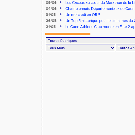
>
09/06
Les Cacoux au cœur du Marathon de la Lib
>
04/06
Championnats Départementaux de Caen : 
rendez-vous
>
31/05
Un mercredi en OR !!
>
26/05
Un Top 5 historique pour les minimes du 
Finale Nationale Equip’Athlé !
>
21/05
Le Caen Athletic Club monte en Élite 2 ap
à domicile !