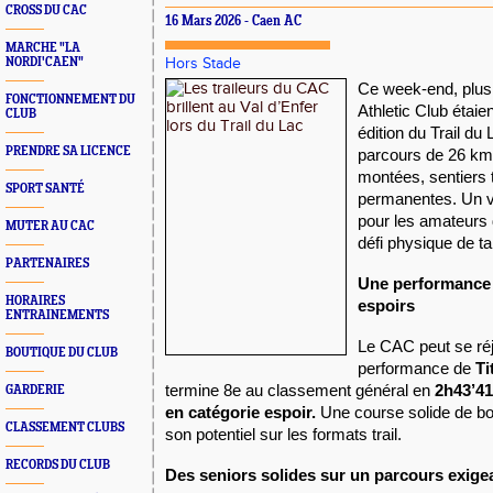
CROSS DU CAC
16 Mars 2026 - Caen AC
MARCHE "LA
NORDI'CAEN"
Hors Stade
Ce week-end, plus
FONCTIONNEMENT DU
Athletic Club étaie
CLUB
édition du Trail d
PRENDRE SA LICENCE
parcours de 26 km
montées, sentiers 
SPORT SANTÉ
permanentes. Un vé
pour les amateurs 
MUTER AU CAC
défi physique de tai
PARTENAIRES
Une performance 
HORAIRES
espoirs
ENTRAINEMENTS
Le CAC peut se réj
BOUTIQUE DU CLUB
performance de
T
termine 8e au classement général en
2h43’41
GARDERIE
en catégorie espoir.
Une course solide de bo
CLASSEMENT CLUBS
son potentiel sur les formats trail.
RECORDS DU CLUB
Des seniors solides sur un parcours exige