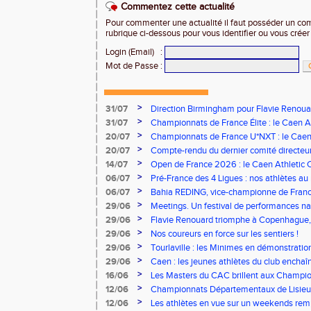
Commentez cette actualité
Pour commenter une actualité il faut posséder un compt
rubrique ci-dessous pour vous identifier ou vous crée
Login (Email)
:
Mot de Passe
:
>
31/07
Direction Birmingham pour Flavie Renouar
>
31/07
Championnats de France Élite : le Caen A
vous à Albi !
>
20/07
Championnats de France U*NXT : le Caen A
Stade Charléty !
>
20/07
Compte-rendu du dernier comité directeu
>
14/07
Open de France 2026 : le Caen Athletic Cl
>
06/07
Pré-France des 4 Ligues : nos athlètes au 
>
06/07
Bahia REDING, vice-championne de Franc
>
29/06
Meetings. Un festival de performances nati
concours
>
29/06
Flavie Renouard triomphe à Copenhague, 
brillent sur tous les fronts
>
29/06
Nos coureurs en force sur les sentiers !
>
29/06
Tourlaville : les Minimes en démonstratio
>
29/06
Caen : les jeunes athlètes du club encha
>
16/06
Les Masters du CAC brillent aux Champion
>
12/06
Championnats Départementaux de Lisieux
remarquables pour nos jeunes athlètes
>
12/06
Les athlètes en vue sur un weekends rem