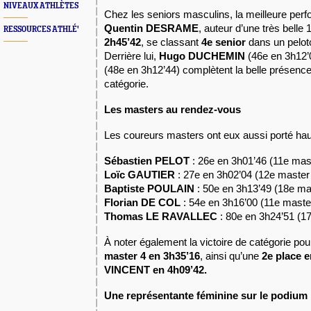
NIVEAUX ATHLÈTES
Chez les seniors masculins, la meilleure perf
Quentin DESRAME
, auteur d’une très belle
RESSOURCES ATHLÉ'
2h45’42
, se classant
4e senior
dans un pelot
Derrière lui,
Hugo DUCHEMIN
(46e en 3h12’
(48e en 3h12’44) complètent la belle présen
catégorie.
Les masters au rendez-vous
Les coureurs masters ont eux aussi porté haut
Sébastien PELOT
: 26e en 3h01’46 (11e mas
Loïc GAUTIER
: 27e en 3h02’04 (12e master
Baptiste POULAIN
: 50e en 3h13’49 (18e ma
Florian DE COL
: 54e en 3h16’00 (11e maste
Thomas LE RAVALLEC
: 80e en 3h24’51 (1
À noter également la victoire de catégorie po
master 4 en 3h35’16
, ainsi qu’une
2e place 
VINCENT en 4h09’42.
Une représentante féminine sur le podium