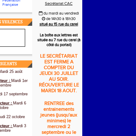
Fédération
Secrétariat CAC
Française
du mardi au vendredi
de 14h30 à 18h30
S VIOLENCES
situé au 15 rue du carel
La boîte aux lettres est
située au 7 rue du carel (à
côté du portail)
LE SECRÉTARIAT
EST FERME A
RIGEANTS
COMPTER DU
Mardi 25 août
JEUDI 30 JUILLET
AU SOIR.
teur :
Mardi 1er
RÉOUVERTURE LE
tembre
MARDI 18 AOUT.
di 17 septembre
cteur :
Mardi 6
RENTREE des
tobre
entrainements
jeunes (jusqu'aux
udi 22 octobre
minimes) le
cteur :
Mardi 3
mercredi 2
embre
septembre ou le