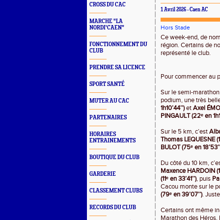
CROSS DU CAC
1 Avril 2026 - Caen AC
MARCHE "LA
Hors Stade
NORDI'CAEN"
Ce week-end, de nomb
FONCTIONNEMENT DU
région. Certains de nos
CLUB
représenté le club.
PRENDRE SA LICENCE
Pour commencer au pl
SPORT SANTÉ
Sur le semi-marathon
podium, une très belle
MUTER AU CAC
1h10’44’’)
et
Axel ÉMON
PINGAULT (22ᵉ en 1h1
PARTENAIRES
Sur le 5 km, c’est
Alb
HORAIRES
Thomas LEQUESNE (16ᵉ
ENTRAINEMENTS
BULOT (75ᵉ en 18’53’’
BOUTIQUE DU CLUB
Du côté du 10 km, c’e
Maxence HARDOIN (1er
GARDERIE
(11ᵉ en 33’41’’)
, puis
Pa
Cacou monte sur le po
CLASSEMENT CLUBS
(79ᵉ en 39’07’’)
. Juste
RECORDS DU CLUB
Certains ont même ina
Marathon des Héros.