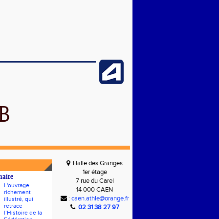
B
:Halle des Granges
1er étage
naire
7 rue du Carel
L'ouvrage
14 000 CAEN
richement
:
caen.athle@orange.fr
illustré, qui
retrace
:
02 31 38 27 97
l’Histoire de la