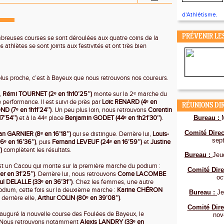
d'Athlétisme.
PRÉVENIR LE
reuses courses se sont déroulées aux quatre coins de la
 athlètes se sont joints aux festivités et ont très bien
us proche, c’est à Bayeux que nous retrouvons nos coureurs.
,
Rémi TOURNET (2ᵉ en 1h10’25’’)
monte sur la 2ᵉ marche du
 performance. Il est suivi de près par
Loïc RENARD (4ᵉ en
RÉUNIONS DI
D (7ᵉ en 1h11’24’’)
. Un peu plus loin, nous retrouvons
Corentin
7’54’’)
et à la 44ᵉ place
Benjamin GODET (44ᵉ en 1h21’30’’)
.
Bureau :
Comité Direc
an GARNIER (8ᵉ en 16’18’’)
qui se distingue. Derrière lui,
Louis-
sep
 en 16’36’’)
, puis
Fernand LEVEUF (24ᵉ en 16’59’’)
et
Justine
)
complètent les résultats.
Bureau :
Jeu
st un Cacou qui monte sur la première marche du podium :
Comité Dire
 en 31’25’’)
. Derrière lui, nous retrouvons
Come LACOMBE
oc
ul DELALLE (33ᵉ en 36’31’’)
. Chez les femmes, une autre
dium, cette fois sur la deuxième marche :
Karine CHÉRON
Bureau :
Je
 derrière elle,
Arthur COLIN (80ᵉ en 39’08’’)
.
Comité Dire
uguré la nouvelle course des Foulées de Bayeux, le
nov
 Nous retrouvons notamment
Alexis LANDRY (33ᵉ en