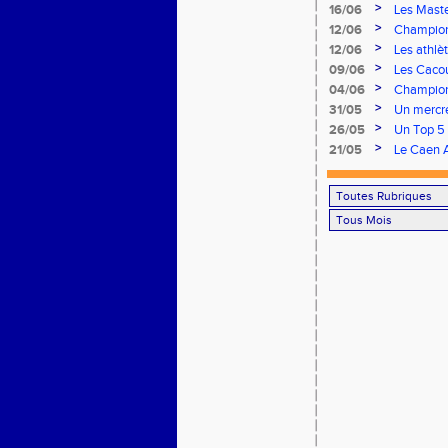
>
16/06
Les Maste
>
12/06
Champion
remarquab
>
12/06
Les athlè
>
09/06
Les Cacou
>
04/06
Championn
rendez-v
>
31/05
Un mercre
>
26/05
Un Top 5 
Finale Na
>
21/05
Le Caen A
à domicile