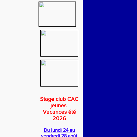
Stage club CAC
jeunes
Vacances été
2026
Du lundi 24 au
vendredi 28 août