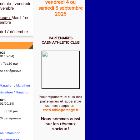
vendredi 4 ou
érale : vendredi
samedi 5 septembre
ovembre
2026
teur :
Mardi 1er
embre
di 17 décembre
PARTENAIRES
CAEN ATHLETIC CLUB
026
 01/09/24)
) :
Top20 par
20 par épreuve
2Marathon
/
Marathon
Marathon
/
Marathon
Pour rejoindre le club des
025
partenaires et apparaître
 01/09/24)
sur nos supports :
caen.athle@orange.fr
) :
Top20 par
20 par épreuve
Nous sommes aussi
sur les réseaux
sociaux !
hon
/
Marathon
on
/
Marathon