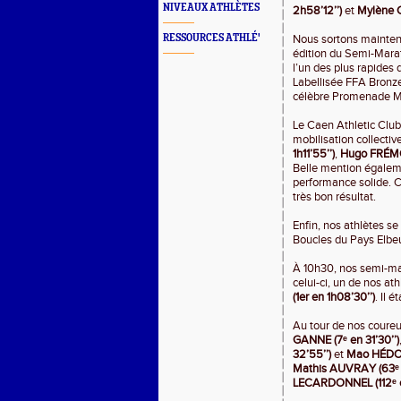
NIVEAUX ATHLÈTES
2h58’12’’)
et
Mylène C
RESSOURCES ATHLÉ'
Nous sortons maintenan
édition du Semi-Marat
l’un des plus rapides
Labellisée FFA Bronze
célèbre Promenade Ma
Le Caen Athletic Club
mobilisation collectiv
1h11’55’’)
,
Hugo FRÉMON
Belle mention égale
performance solide. 
très bon résultat.
Enfin, nos athlètes s
Boucles du Pays Elbe
À 10h30, nos semi-mar
celui-ci, un de nos ath
(1er en 1h08’30’’)
. Il 
Au tour de nos coureu
GANNE (7ᵉ en 31’30’’)
32’55’’)
et
Mao HÉDOU 
Mathis AUVRAY (63ᵉ e
LECARDONNEL (112ᵉ en