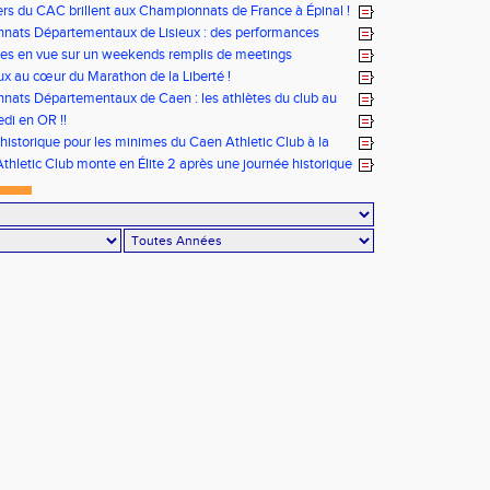
rs du CAC brillent aux Championnats de France à Épinal !
nats Départementaux de Lisieux : des performances
les pour nos jeunes athlètes
tes en vue sur un weekends remplis de meetings
x au cœur du Marathon de la Liberté !
ats Départementaux de Caen : les athlètes du club au
ous
di en OR !!
historique pour les minimes du Caen Athletic Club à la
tionale Equip’Athlé !
thletic Club monte en Élite 2 après une journée historique
 !