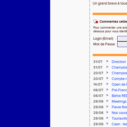
Un grand bravo à tous
Commentez cette 
Pour commenter une actual
dessous pour vous identi
Login (Email)
:
Mot de Passe
:
>
31/07
Direction
>
31/07
Championn
vous à Alb
>
20/07
Championn
Stade Cha
>
20/07
Compte-re
>
14/07
Open de F
>
06/07
Pré-Franc
>
06/07
Bahia RE
>
29/06
Meetings.
concours
>
29/06
Flavie Re
brillent s
>
29/06
Nos coureu
>
29/06
Tourlavil
>
29/06
Caen : le