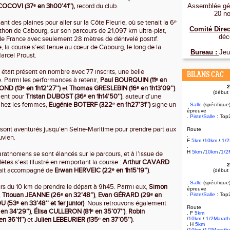
OCOVI (37ᵉ en 3h00’41’’),
record du club.
Assemblée gén
20 n
t des plaines pour aller sur la Côte Fleurie, où se tenait la 6ᵉ
Comité Direc
hon de Cabourg, sur son parcours de 21,097 km ultra-plat,
déc
 de France avec seulement 28 mètres de dénivelé positif.
, la course s’est tenue au cœur de Cabourg, le long de la
Bureau :
Jeu
rcel Proust.
 était présent en nombre avec 77 inscrits, une belle
BILANS CAC
e. Parmi les performances à retenir,
Paul BOURQUIN (11ᵉ en
2
D (13ᵉ en 1h12’27’’)
et
Thomas GRESLEBIN (16ᵉ en 1h13’09’’)
.
(début
ment pour
Tristan DUBOST (36ᵉ en 1h14’50’’)
, auteur d’une
Chez les femmes,
Eugénie BOTERF (322ᵉ en 1h27’31’’)
signe un
.
Salle
(spécifique
épreuve
.
Piste/Salle
: Top
e sont aventurés jusqu’en Seine-Maritime pour prendre part aux
Route
.
uvien.
F
5km
/
10km
/
1/
.
H
5km
/
10km
/
1/2
athoniens se sont élancés sur le parcours, et à l’issue de
lètes s’est illustré en remportant la course :
Arthur CAVARD
2
était accompagné de
Erwan HERVEIC (22ᵉ en 1h15’19’’)
.
(début
.
Salle
(spécifique
rs du 10 km de prendre le départ à 9h45. Parmi eux,
Simon
épreuve
,
Titouan JEANNE (26ᵉ en 32’48’’)
,
Evan GÉRARD (29ᵉ en
.
Piste/Salle
: Top
(53ᵉ en 33’48’’ et 1er junior)
. Nous retrouvons également
Route
n 34’29’’)
,
Élisa CULLERON (81ᵉ en 35’07’’)
,
Robin
. F
5km
 36’11’’)
et
Julien LEBEURIER (135ᵉ en 37’05’’)
.
/
10km
/
1/2Marat
. H
5km
/
10km
/
1/2Marath