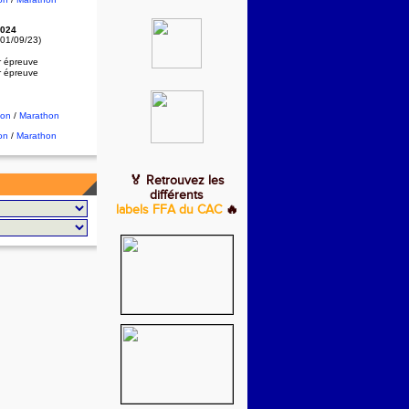
024
 01/09/23)
r épreuve
r épreuve
hon
/
Marathon
on
/
Marathon
🏅 Retrouvez les
différents
labels FFA du CAC
🔥