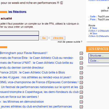
 pour ce week-end riche en performances !!!
👏
2
(début
les Réactions
.
Salle
:
Top20 pa
actualité
.
Piste
: Top20 pa
ité il faut posséder un compte sur le site FFA, utilisez la rubrique ci-
Route
fier ou vous créer un compte.
. F
5km
/
10km
/
1/2Marat
. H
5km
/
10km
/
1/2Marath
|
mot de passe oublié ?
LES ESPACES
 Birmingham pour Flavie Renouard !
ats de France Élite : le Caen Athletic Club au rendez-
i !
ats de France U*NXT : le Caen Athletic Club brille au
rléty !
ndu du dernier comité directeur
rance 2026 : le Caen Athletic Club brille à Blois
e des 4 Ligues : nos athlètes au rendez-vous à Laval !
DING, vice-championne de France d'Epreuves Combinées !
 Un festival de performances nationales sur le sprint et les
nouard triomphe à Copenhague, les demi-fondeurs du club
ur tous les fronts
rs en force sur les sentiers !
le : les Minimes en démonstration
s jeunes athlètes du club enchaînent les performances