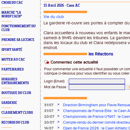
CROSS DU CAC
15 Avril 2026 - Caen AC
MARCHE "LA
NORDI'CAEN"
Vie du club
La garderie ré-ouvre ses portes à compter d
FONCTIONNEMENT DU
CLUB
Clara accueillera à nouveau vos enfants le mard
samedi à 9h45 devant les tribunes. La garderi
PRENDRE SA LICENCE
dans les locaux du club et Clara redéposera
endroit.
SPORT SANTÉ
les Réactions
MUTER AU CAC
Commentez cette actualité
Pour commenter une actualité il faut posséder un compt
PARTENAIRES
rubrique ci-dessous pour vous identifier ou vous crée
HORAIRES
Login (Email)
:
ENTRAINEMENTS
Mot de Passe
:
BOUTIQUE DU CLUB
GARDERIE
>
31/07
Direction Birmingham pour Flavie Renouar
>
31/07
Championnats de France Élite : le Caen A
CLASSEMENT CLUBS
vous à Albi !
>
20/07
Championnats de France U*NXT : le Caen A
Stade Charléty !
>
20/07
Compte-rendu du dernier comité directeu
RECORDS DU CLUB
>
14/07
Open de France 2026 : le Caen Athletic Cl