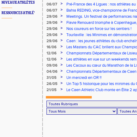
NIVEAUX ATHLÈTES
>
06/07
Pré-France des 4 Ligues : nos athlètes au 
>
06/07
Bahia REDING, vice-championne de Franc
RESSOURCES ATHLÉ'
>
29/06
Meetings. Un festival de performances nati
concours
>
29/06
Flavie Renouard triomphe à Copenhague, 
brillent sur tous les fronts
>
29/06
Nos coureurs en force sur les sentiers !
>
29/06
Tourlaville : les Minimes en démonstratio
>
29/06
Caen : les jeunes athlètes du club encha
>
16/06
Les Masters du CAC brillent aux Champion
>
12/06
Championnats Départementaux de Lisieux
remarquables pour nos jeunes athlètes
>
12/06
Les athlètes en vue sur un weekends rem
>
09/06
Les Cacoux au cœur du Marathon de la Lib
>
04/06
Championnats Départementaux de Caen : 
rendez-vous
>
31/05
Un mercredi en OR !!
>
26/05
Un Top 5 historique pour les minimes du 
Finale Nationale Equip’Athlé !
>
21/05
Le Caen Athletic Club monte en Élite 2 ap
à domicile !