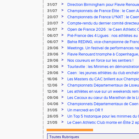
>
31/07
Direction Birmingham pour Flavie Renouar
>
31/07
Championnats de France Élite : le Caen A
vous à Albi !
>
20/07
Championnats de France U*NXT : le Caen A
Stade Charléty !
>
20/07
Compte-rendu du dernier comité directeu
>
14/07
Open de France 2026 : le Caen Athletic Cl
>
06/07
Pré-France des 4 Ligues : nos athlètes au 
>
06/07
Bahia REDING, vice-championne de Franc
>
29/06
Meetings. Un festival de performances nati
concours
>
29/06
Flavie Renouard triomphe à Copenhague, 
brillent sur tous les fronts
>
29/06
Nos coureurs en force sur les sentiers !
>
29/06
Tourlaville : les Minimes en démonstratio
>
29/06
Caen : les jeunes athlètes du club encha
>
16/06
Les Masters du CAC brillent aux Champion
>
12/06
Championnats Départementaux de Lisieux
remarquables pour nos jeunes athlètes
>
12/06
Les athlètes en vue sur un weekends rem
>
09/06
Les Cacoux au cœur du Marathon de la Lib
>
04/06
Championnats Départementaux de Caen : 
rendez-vous
>
31/05
Un mercredi en OR !!
>
26/05
Un Top 5 historique pour les minimes du 
Finale Nationale Equip’Athlé !
>
21/05
Le Caen Athletic Club monte en Élite 2 ap
à domicile !