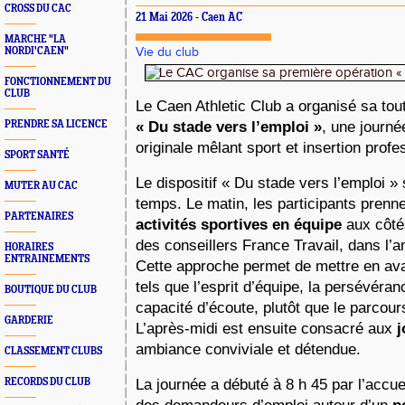
CROSS DU CAC
21 Mai 2026 - Caen AC
MARCHE "LA
NORDI'CAEN"
Vie du club
FONCTIONNEMENT DU
CLUB
PRENDRE SA LICENCE
« Du stade vers l’emploi »
, une journé
originale mêlant sport et insertion profe
SPORT SANTÉ
Le dispositif « Du stade vers l’emploi »
MUTER AU CAC
temps. Le matin, les participants prenne
PARTENAIRES
activités sportives en équipe
 aux côté
des conseillers France Travail, dans l’
HORAIRES
ENTRAINEMENTS
Cette approche permet de mettre en ava
tels que l’esprit d’équipe, la persévéran
BOUTIQUE DU CLUB
capacité d’écoute, plutôt que le parcours
GARDERIE
L’après-midi est ensuite consacré aux 
j
ambiance conviviale et détendue.
CLASSEMENT CLUBS
RECORDS DU CLUB
La journée a débuté à 8 h 45 par l’accuei