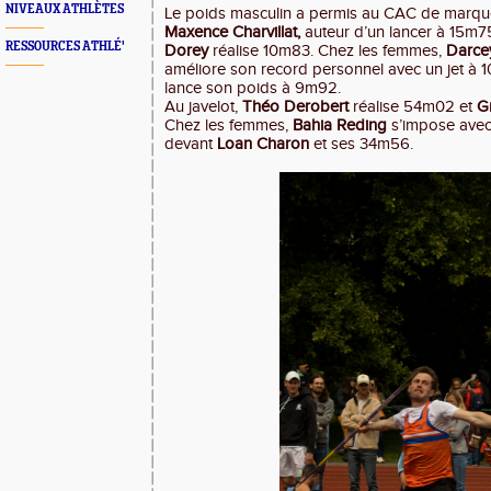
NIVEAUX ATHLÈTES
Le poids masculin a permis au CAC de marque
Maxence Charvillat,
auteur d’un lancer à 15m7
RESSOURCES ATHLÉ'
Dorey
réalise 10m83. Chez les femmes,
Darce
améliore son record personnel avec un jet à
lance son poids à 9m92.
Au javelot,
Théo Derobert
réalise 54m02 et
G
Chez les femmes,
Bahia Reding
s’impose avec
devant
Loan Charon
et ses 34m56.