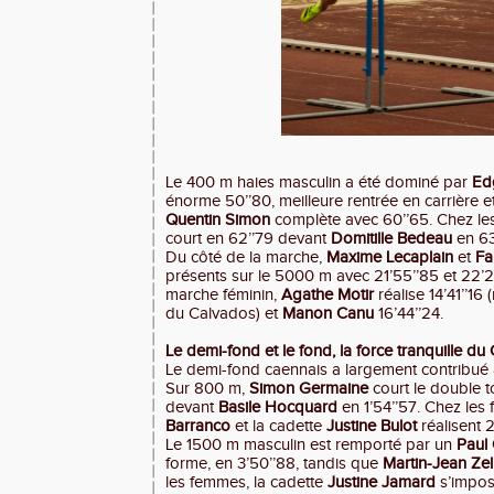
Le 400 m haies masculin a été dominé par
Ed
énorme 50’’80, meilleure rentrée en carrière 
Quentin Simon
complète avec 60’’65. Chez l
court en 62’’79 devant
Domitille Bedeau
en 63
Du côté de la marche,
Maxime Lecaplain
et
Fa
présents sur le 5000 m avec 21’55’’85 et 22’2
marche féminin,
Agathe Motir
réalise 14’41’’16
du Calvados) et
Manon Canu
16’44’’24.
Le demi-fond et le fond, la force tranquille du
Le demi-fond caennais a largement contribué au
Sur 800 m,
Simon Germaine
court le double to
devant
Basile Hocquard
en 1’54’’57. Chez le
Barranco
et la cadette
Justine Bulot
réalisent 2
Le 1500 m masculin est remporté par un
Paul
forme, en 3’50’’88, tandis que
Martin-Jean Zel
les femmes, la cadette
Justine Jamard
s’impos