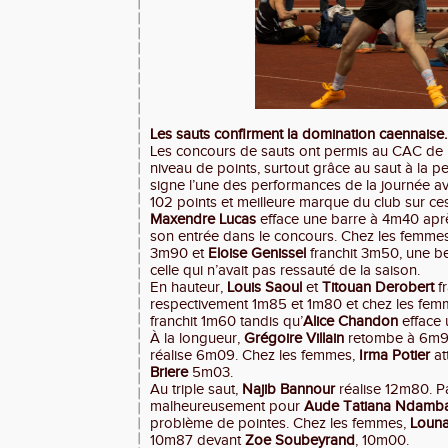
Les sauts confirment la domination caennaise.
Les concours de sauts ont permis au CAC de m
niveau de points, surtout grâce au saut à la 
signe l’une des performances de la journée av
102 points et meilleure marque du club sur ces 
Maxendre Lucas
efface une barre à 4m40 aprè
son entrée dans le concours. Chez les femme
3m90 et
Eloise Genissel
franchit 3m50, une b
celle qui n’avait pas ressauté de la saison.
En hauteur,
Louis Saoul
et
Titouan Derobert
f
respectivement 1m85 et 1m80 et chez les fe
franchit 1m60 tandis qu’
Alice Chandon
efface 
À la longueur,
Grégoire Villain
retombe à 6m93
réalise 6m09. Chez les femmes,
Irma Potier
at
Briere
5m03.
Au triple saut,
Najib Bannour
réalise 12m80. P
malheureusement pour
Aude Tatiana Ndamb
problème de pointes. Chez les femmes,
Louna
10m87 devant
Zoe Soubeyrand
, 10m00.