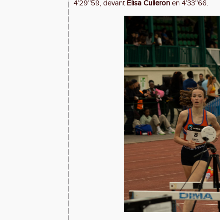
4’29’’59, devant
Elisa Culleron
en 4’33’’66.