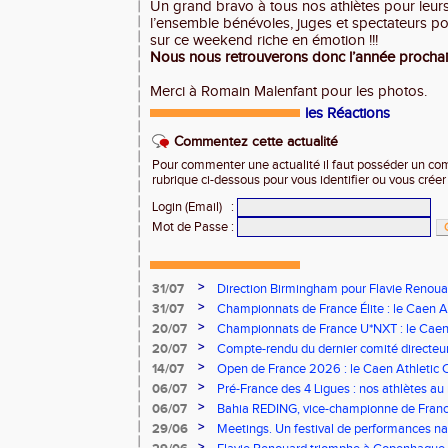
Un grand bravo à tous nos athlètes pour leur
l’ensemble bénévoles, juges et spectateurs p
sur ce weekend riche en émotion !!!
Nous nous retrouverons donc l’année prochaine
Merci à Romain Malenfant pour les photos.
les Réactions
Commentez cette actualité
Pour commenter une actualité il faut posséder un compt
rubrique ci-dessous pour vous identifier ou vous crée
Login (Email)
:
Mot de Passe
:
>
31/07
Direction Birmingham pour Flavie Renouar
>
31/07
Championnats de France Élite : le Caen A
vous à Albi !
>
20/07
Championnats de France U*NXT : le Caen A
Stade Charléty !
>
20/07
Compte-rendu du dernier comité directeu
>
14/07
Open de France 2026 : le Caen Athletic Cl
>
06/07
Pré-France des 4 Ligues : nos athlètes au 
>
06/07
Bahia REDING, vice-championne de Franc
>
29/06
Meetings. Un festival de performances nati
concours
>