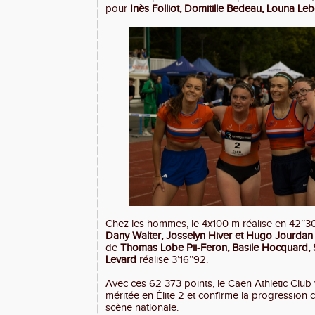
pour
Inès Folliot, Domitille Bedeau, Louna Lebo
Chez les hommes, le 4x100 m réalise en 42’’3
Dany Walter, Josselyn Hiver et Hugo Jourdan
de
Thomas Lobe Pii-Feron, Basile Hocquard,
Levard
réalise 3’16’’92.
Avec ces 62 373 points, le Caen Athletic Club
méritée en Élite 2 et confirme la progression 
scène nationale.