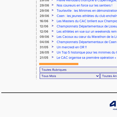
29/06
Flavie Renouard triomphe à Copenhague, 
brillent sur tous les fronts
>
29/06
Nos coureurs en force sur les sentiers !
>
29/06
Tourlaville : les Minimes en démonstratio
>
29/06
Caen : les jeunes athlètes du club encha
>
16/06
Les Masters du CAC brillent aux Champion
>
12/06
Championnats Départementaux de Lisieux
remarquables pour nos jeunes athlètes
>
12/06
Les athlètes en vue sur un weekends rem
>
09/06
Les Cacoux au cœur du Marathon de la Lib
>
04/06
Championnats Départementaux de Caen : 
rendez-vous
>
31/05
Un mercredi en OR !!
>
26/05
Un Top 5 historique pour les minimes du 
Finale Nationale Equip’Athlé !
>
21/05
Le CAC organise sa première opération « 