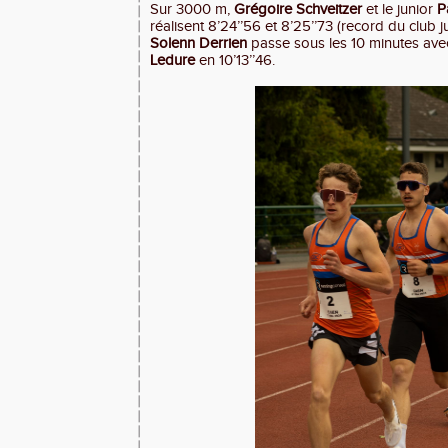
Sur 3000 m,
Grégoire Schveitzer
et le junior
P
réalisent 8’24’’56 et 8’25’’73 (record du club 
Solenn Derrien
passe sous les 10 minutes ave
Ledure
en 10’13’’46.