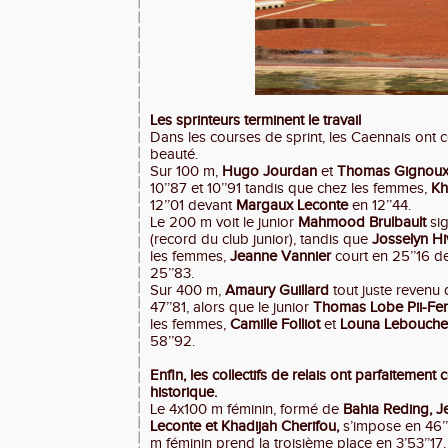
Les sprinteurs terminent le travail
Dans les courses de sprint, les Caennais ont c
beauté.
Sur 100 m,
Hugo Jourdan
et
Thomas Gignou
10’’87 et 10’’91 tandis que chez les femmes,
Kh
12’’01 devant
Margaux Leconte
en 12’’44.
Le 200 m voit le junior
Mahmood Brulbault
sig
(record du club junior), tandis que
Josselyn H
les femmes,
Jeanne Vannier
court en 25’’16 
25’’83.
Sur 400 m,
Amaury Guillard
tout juste revenu 
47’’81, alors que le junior
Thomas Lobe Pii-Fe
les femmes,
Camille Folliot
et
Louna Lebouch
58’’92.
Enfin, les collectifs de relais ont parfaitement
historique.
Le 4x100 m féminin, formé de
Bahia Reding, J
Leconte et Khadijah Cherifou,
s’impose en 46’’
m féminin prend la troisième place en 3’53’’1