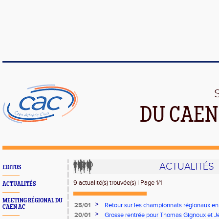
DU CAEN
ACTUALITÉS
EDITOS
9 actualité(s) trouvée(s) | Page 1/1
ACTUALITÉS
MEETING RÉGIONAL DU
>
25/01
Retour sur les championnats régionaux en s
CAEN AC
performances reviennent à Jeanne VAN
>
20/01
Grosse rentrée pour Thomas Gignoux et J