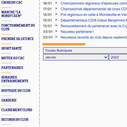
Oscar DUGUE
>
CROSS DU CAC
18/01
Championnats régionaux d'épreuves comb
>
17/01
Championnat départemental de cross CD
MARCHE "LA
>
13/01
Pré régionaux en salle à Mondeville et Val
NORDI'CAEN"
>
13/01
Départementaux CD14 indoor Benjamins-
>
FONCTIONNEMENT DU
13/01
Renouvellement du partenariat avec la Cr
CLUB
>
03/01
Nouveau partenaire !
>
03/01
Nouveaux records du club depuis septem
PRENDRE SA LICENCE
SPORT SANTÉ
MUTER AU CAC
PARTENAIRES
HORAIRES
ENTRAINEMENTS
BOUTIQUE DU CLUB
GARDERIE
CLASSEMENT CLUBS
RECORDS DU CLUB