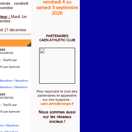
vendredi 4 ou
érale : vendredi
samedi 5 septembre
ovembre
2026
teur :
Mardi 1er
embre
di 17 décembre
PARTENAIRES
CAEN ATHLETIC CLUB
026
 01/09/24)
) :
Top20 par
20 par épreuve
2Marathon
/
Marathon
Marathon
/
Marathon
Pour rejoindre le club des
025
partenaires et apparaître
 01/09/24)
sur nos supports :
caen.athle@orange.fr
) :
Top20 par
20 par épreuve
Nous sommes aussi
sur les réseaux
sociaux !
hon
/
Marathon
on
/
Marathon