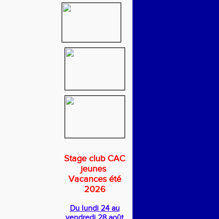
Stage club CAC
jeunes
Vacances été
2026
Du lundi 24 au
vendredi 28 août