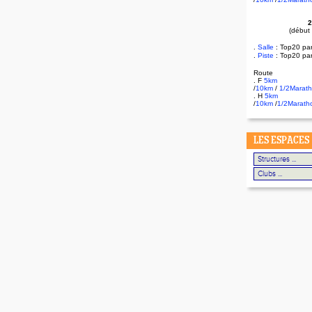
2
(début
.
Salle
:
Top20 pa
.
Piste
: Top20 pa
Route
. F
5km
/
10km
/
1/2Marat
. H
5km
/
10km
/
1/2Marath
LES ESPACES