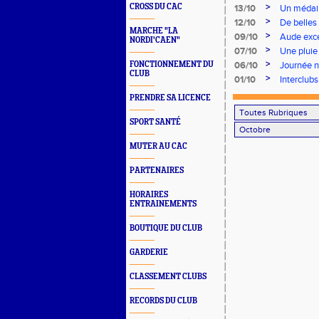
>
CROSS DU CAC
13/10
Un médail
>
12/10
De belles
MARCHE "LA
>
09/10
Aude exce
NORDI'CAEN"
>
07/10
Une pluie
>
FONCTIONNEMENT DU
06/10
Journée n
CLUB
>
01/10
Interclubs
PRENDRE SA LICENCE
SPORT SANTÉ
MUTER AU CAC
PARTENAIRES
HORAIRES
ENTRAINEMENTS
BOUTIQUE DU CLUB
GARDERIE
CLASSEMENT CLUBS
RECORDS DU CLUB