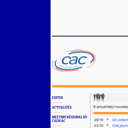
EDITOS
8 actualité(s) trouvée(s
ACTUALITÉS
MEETING RÉGIONAL DU
>
28/10
Un collec
CAEN AC
>
22/10
Une journ