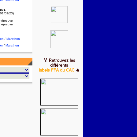
024
 01/09/23)
r épreuve
r épreuve
hon
/
Marathon
on
/
Marathon
🏅 Retrouvez les
différents
labels FFA du CAC
🔥