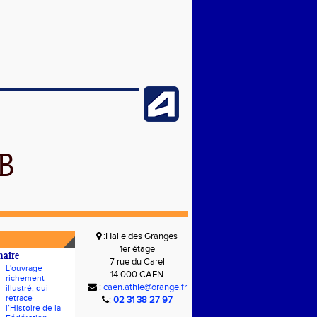
B
:Halle des Granges
1er étage
naire
7 rue du Carel
L'ouvrage
14 000 CAEN
richement
:
caen.athle@orange.fr
illustré, qui
retrace
:
02 31 38 27 97
l’Histoire de la