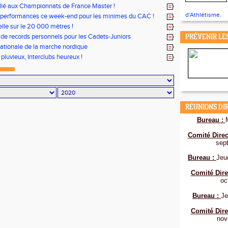
lé aux Championnats de France Master !
d'Athlétisme.
 performances ce week-end pour les minimes du CAC !
lle sur le 20 000 mètres !
 de records personnels pour les Cadets-Juniors
PRÉVENIR LE
ationale de la marche nordique
 pluvieux, Interclubs heureux !
RÉUNIONS DI
Bureau :
Comité Direc
sep
Bureau :
Jeu
Comité Dire
oc
Bureau :
Je
Comité Dire
nov