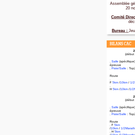
Assemblée gén
20 n
Comité Direc
déc
Bureau :
Jeu
BILANS CAC
2
(début
.
Salle
(spécifique
épreuve
.
Piste/Salle
: Top
Route
.
F
5km
/
10km
/
1/
.
H
5km
/
10km
/
1/2
2
(début
.
Salle
(spécifique
épreuve
.
Piste/Salle
: Top
Route
. F
5km
/
10km
/
1/2Marat
. H
5km
/
10km
/
1/2Marath