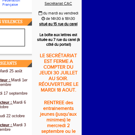
Fédération
Secrétariat CAC
Française
du mardi au vendredi
de 14h30 à 18h30
S VIOLENCES
situé au 15 rue du carel
La boîte aux lettres est
située au 7 rue du carel (à
côté du portail)
LE SECRÉTARIAT
EST FERME A
RIGEANTS
COMPTER DU
Mardi 25 août
JEUDI 30 JUILLET
AU SOIR.
teur :
Mardi 1er
RÉOUVERTURE LE
tembre
MARDI 18 AOUT.
di 17 septembre
cteur :
Mardi 6
RENTREE des
tobre
entrainements
jeunes (jusqu'aux
udi 22 octobre
minimes) le
cteur :
Mardi 3
mercredi 2
embre
septembre ou le