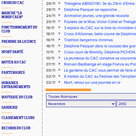
annulés pour les Ecoles d'Athlé, Poussins
>
CROSS DU CAC
28/11
Théogène ABIGOYIKI, 3e du 21km d'Entre 
>
28/11
Delphine Pasquer se rapproche ...
MARCHE "LA
>
24/11
Animation jeunes, une grande réussite
NORDI'CAEN"
>
20/11
Foulées de la Mue, Victor Collet et Théogè
>
FONCTIONNEMENT DU
19/11
3 espoirs du CAC sur la liste du ministère 
CLUB
>
18/11
Cross d'Allonnes, belle course de Delphine 
>
18/11
Triathlon benjamins minimes
PRENDRE SA LICENCE
>
16/11
Delphine Pasquer dans la cour(se) des gra
>
11/11
Cross court de Montilly, Delphine PICHON
SPORT SANTÉ
places d'honneur
>
10/11
La jeunesse du CAC conserve sa couronne
MUTER AU CAC
>
07/11
Romain Badibanga en stage France au Por
>
03/11
La garderie du CAC vous permet de faire d
PARTENAIRES
>
02/11
6 trailers du CAC au Festival des Templier
>
02/11
Niort, retour sur une journée en or
HORAIRES
ENTRAINEMENTS
BOUTIQUE DU CLUB
GARDERIE
CLASSEMENT CLUBS
RECORDS DU CLUB