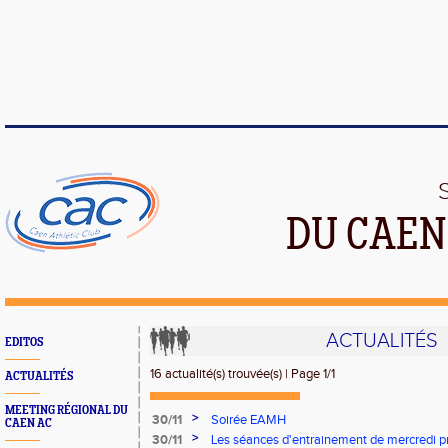
DU CAEN
ACTUALITÉS
EDITOS
16 actualité(s) trouvée(s) | Page 1/1
ACTUALITÉS
MEETING RÉGIONAL DU
>
30/11
Soirée EAMH
CAEN AC
>
30/11
Les séances d'entrainement de mercredi p