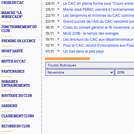
>
CROSS DU CAC
26/11
Le CAC en pleine forme pour "Courir entre 
>
25/11
Marie-José PEREC viendra à l'entraineme
MARCHE "LA
mercredi prochain.
>
22/11
Les benjamins et minimes du CAC commenc
NORDI'CAEN"
!
>
20/11
Grand succès de l'AG du CAC vendredi soi
>
FONCTIONNEMENT DU
18/11
Cross du conseil général le 16 novembre, 
CLUB
bien encadré !
>
15/11
MUE 2016 : le temps des oranges
>
15/11
Les lanceurs du CAC aux départementaux 
PRENDRE SA LICENCE
>
12/11
Pour le CAC, record d'inscriptions aux Fou
>
01/11
Un trail dans la plat pays
SPORT SANTÉ
MUTER AU CAC
PARTENAIRES
HORAIRES
ENTRAINEMENTS
BOUTIQUE DU CLUB
GARDERIE
CLASSEMENT CLUBS
RECORDS DU CLUB