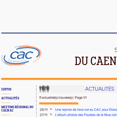
DU CAEN
ACTUALITÉS
EDITOS
11 actualité(s) trouvée(s) | Page 1/1
ACTUALITÉS
MEETING RÉGIONAL DU
>
28/11
Une reprise de haut-vol au CAC pour Eloï
CAEN AC
perche, une perf nationale 2
>
27/11
L'album photos des Foulées de la Mue co