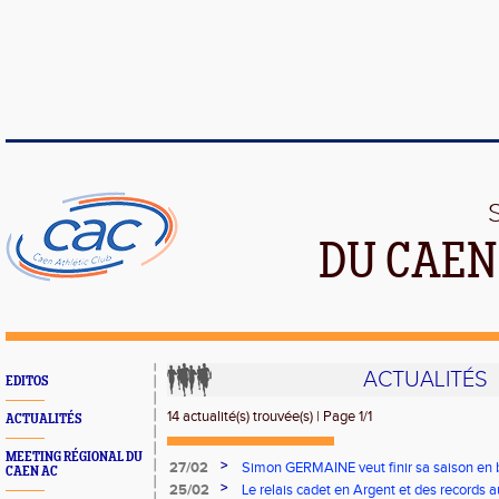
DU CAEN
ACTUALITÉS
EDITOS
14 actualité(s) trouvée(s) | Page 1/1
ACTUALITÉS
MEETING RÉGIONAL DU
>
27/02
Simon GERMAINE veut finir sa saison en 
CAEN AC
>
25/02
Le relais cadet en Argent et des records