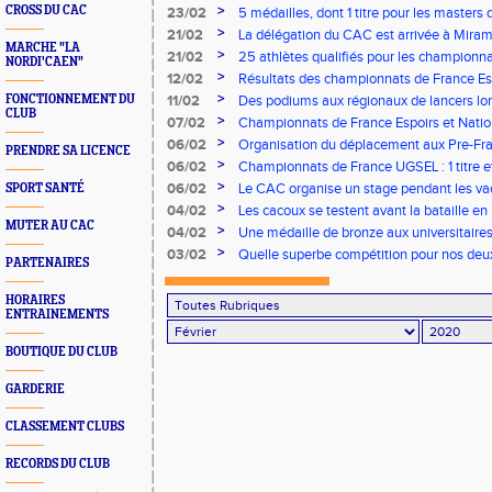
France Cadets/Juniors
>
CROSS DU CAC
23/02
5 médailles, dont 1 titre pour les maste
national à Nantes.
>
21/02
La délégation du CAC est arrivée à Miram
MARCHE "LA
>
21/02
25 athlètes qualifiés pour les championn
NORDI'CAEN"
>
12/02
Résultats des championnats de France Es
>
FONCTIONNEMENT DU
11/02
Des podiums aux régionaux de lancers lo
CLUB
>
07/02
Championnats de France Espoirs et Natio
présente ses 6 atouts.
>
06/02
Organisation du déplacement aux Pre-Fr
PRENDRE SA LICENCE
>
06/02
Championnats de France UGSEL : 1 titre e
les cadets du CAC en sprint
>
06/02
Le CAC organise un stage pendant les va
SPORT SANTÉ
>
04/02
Les cacoux se testent avant la bataille e
MUTER AU CAC
>
04/02
Une médaille de bronze aux universitaires
Mondeville
>
03/02
Quelle superbe compétition pour nos deux
PARTENAIRES
aux France à Lyon !!!
HORAIRES
ENTRAINEMENTS
BOUTIQUE DU CLUB
GARDERIE
CLASSEMENT CLUBS
RECORDS DU CLUB