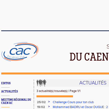
DU CAEN
ACTUALITÉS
EDITOS
3 actualité(s) trouvée(s) | Page 1/1
ACTUALITÉS
MEETING RÉGIONAL DU
>
25/02
Challenge Cours pour ton club
CAEN AC
>
19/02
Mohammed BADRU et Oscar DUGUE : 2 c