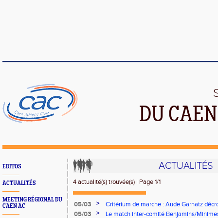
DU CAEN
ACTUALITÉS
EDITOS
4 actualité(s) trouvée(s) | Page 1/1
ACTUALITÉS
MEETING RÉGIONAL DU
>
05/03
Critérium de marche : Aude Garnatz décro
CAEN AC
les championnats de France
>
05/03
Le match inter-comité Benjamins/Minime