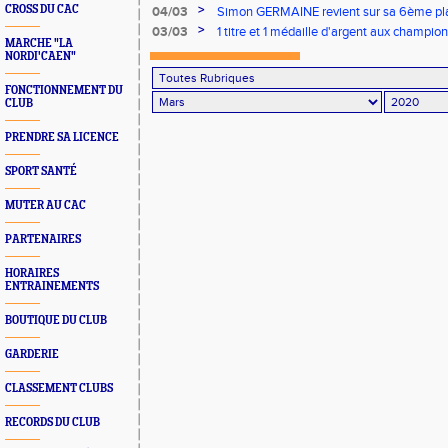
>
CROSS DU CAC
04/03
Simon GERMAINE revient sur sa 6ème pl
France Elite
>
03/03
1 titre et 1 médaille d'argent aux champi
MARCHE "LA
d'épreuves combinées Ben/Min
NORDI'CAEN"
FONCTIONNEMENT DU
CLUB
PRENDRE SA LICENCE
SPORT SANTÉ
MUTER AU CAC
PARTENAIRES
HORAIRES
ENTRAINEMENTS
BOUTIQUE DU CLUB
GARDERIE
CLASSEMENT CLUBS
RECORDS DU CLUB