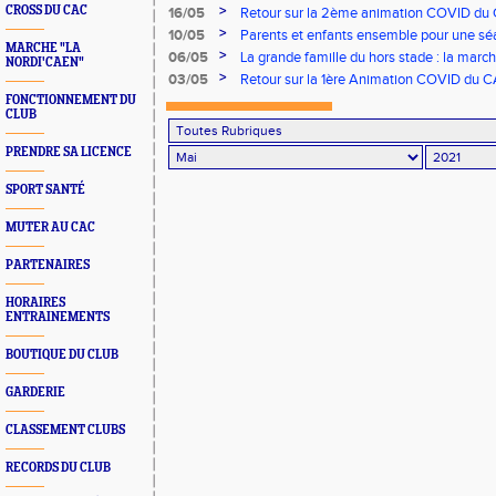
>
CROSS DU CAC
16/05
Retour sur la 2ème animation COVID du 
>
10/05
Parents et enfants ensemble pour une séa
MARCHE "LA
>
06/05
La grande famille du hors stade : la marc
NORDI'CAEN"
>
03/05
Retour sur la 1ère Animation COVID du 
FONCTIONNEMENT DU
CLUB
PRENDRE SA LICENCE
SPORT SANTÉ
MUTER AU CAC
PARTENAIRES
HORAIRES
ENTRAINEMENTS
BOUTIQUE DU CLUB
GARDERIE
CLASSEMENT CLUBS
RECORDS DU CLUB