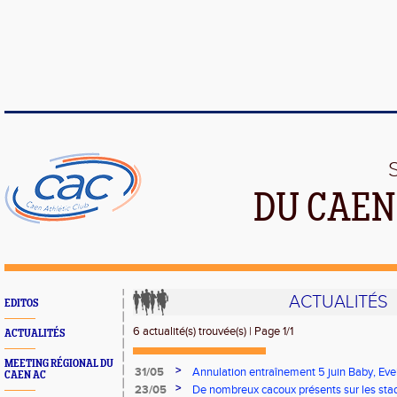
DU CAEN
ACTUALITÉS
EDITOS
6 actualité(s) trouvée(s) | Page 1/1
ACTUALITÉS
MEETING RÉGIONAL DU
>
31/05
Annulation entraînement 5 juin Baby, Evei
CAEN AC
>
23/05
De nombreux cacoux présents sur les sta