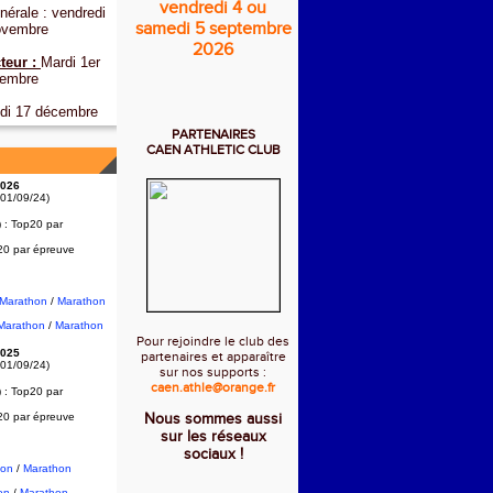
vendredi 4 ou
érale : vendredi
samedi 5 septembre
ovembre
2026
teur :
Mardi 1er
embre
di 17 décembre
PARTENAIRES
CAEN ATHLETIC CLUB
026
 01/09/24)
) :
Top20 par
20 par épreuve
2Marathon
/
Marathon
Marathon
/
Marathon
Pour rejoindre le club des
025
partenaires et apparaître
 01/09/24)
sur nos supports :
caen.athle@orange.fr
) :
Top20 par
20 par épreuve
Nous sommes aussi
sur les réseaux
sociaux !
hon
/
Marathon
on
/
Marathon