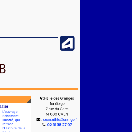
B
:Halle des Granges
1er étage
naire
7 rue du Carel
L'ouvrage
14 000 CAEN
richement
:
caen.athle@orange.fr
illustré, qui
retrace
:
02 31 38 27 97
l’Histoire de la