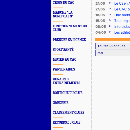
Finale Na
>
CROSS DU CAC
21/05
Le Caen A
à domicile
>
21/05
Le CAC or
MARCHE "LA
>
18/05
Une monta
NORDI'CAEN"
>
15/05
Tour régi
>
FONCTIONNEMENT DU
08/05
Interclub
CLUB
Athletic 
>
04/05
Les athlè
PRENDRE SA LICENCE
SPORT SANTÉ
MUTER AU CAC
PARTENAIRES
HORAIRES
ENTRAINEMENTS
BOUTIQUE DU CLUB
GARDERIE
CLASSEMENT CLUBS
RECORDS DU CLUB