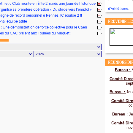
tionale Equip’Athlé !
thletic Club monte en Élite 2 après une journée historique
 !
d'Athlétisme.
ganise sa première opération « Du stade vers l’emploi »
gne de record personnel à Rennes, IC équipe 2 !!
onal équipe athlé
PRÉVENIR LE
s : Une démonstration de force collective pour le Caen
Club
tes du CAC brillent aux Foulées du Muguet !
RÉUNIONS DI
Bureau :
Comité Direc
sep
Bureau :
Jeu
Comité Dire
oc
Bureau :
Je
Comité Dire
nov