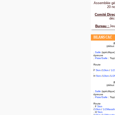
Assemblée gén
20 n
Comité Direc
déc
Bureau :
Jeu
BILANS CAC
2
(début
.
Salle
(spécifique
épreuve
.
Piste/Salle
: Top
Route
.
F
5km
/
10km
/
1/
.
H
5km
/
10km
/
1/2
2
(début
.
Salle
(spécifique
épreuve
.
Piste/Salle
: Top
Route
. F
5km
/
10km
/
1/2Marat
. H
5km
/
10km
/
1/2Marath