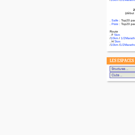
2
(début
.
Salle
:
Top20 pa
.
Piste
: Top20 pa
Route
. F
5km
/
10km
/
1/2Marat
. H
5km
/
10km
/
1/2Marath
LES ESPACES