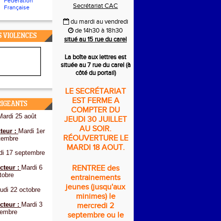
Fédération
Secrétariat CAC
Française
du mardi au vendredi
de 14h30 à 18h30
S VIOLENCES
situé au 15 rue du carel
La boîte aux lettres est
située au 7 rue du carel (à
côté du portail)
LE SECRÉTARIAT
EST FERME A
RIGEANTS
COMPTER DU
Mardi 25 août
JEUDI 30 JUILLET
AU SOIR.
teur :
Mardi 1er
RÉOUVERTURE LE
tembre
MARDI 18 AOUT.
di 17 septembre
cteur :
Mardi 6
RENTREE des
tobre
entrainements
jeunes (jusqu'aux
udi 22 octobre
minimes) le
cteur :
Mardi 3
mercredi 2
embre
septembre ou le