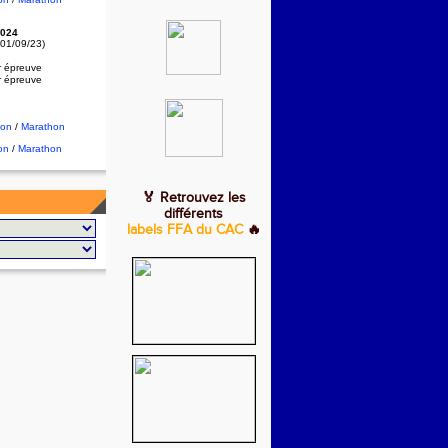
024
 01/09/23)
r épreuve
r épreuve
hon
/
Marathon
on
/
Marathon
🏅 Retrouvez les
différents
labels FFA du CAC
🔥