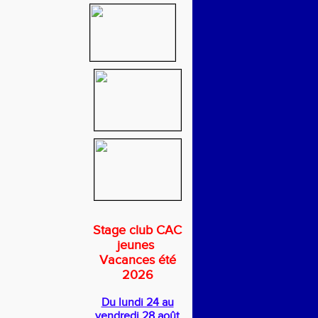
Stage club CAC
jeunes
Vacances été
2026
Du lundi 24 au
vendredi 28 août