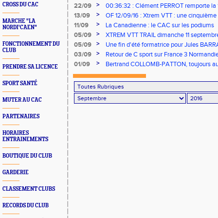
marathon
>
CROSS DU CAC
22/09
00:36:32 : Clément PERROT remporte la 1
Laize-Clinchamps samedi 17 septembre
>
13/09
OF 12/09/16 : Xtrem VTT : une cinquième 
MARCHE "LA
>
11/09
La Canadienne : le CAC sur les podiums
NORDI'CAEN"
>
05/09
XTREM VTT TRAIL dimanche 11 septembr
>
FONCTIONNEMENT DU
05/09
Une fin d'été formatrice pour Jules BAR
CLUB
CAC.
>
03/09
Retour de C sport sur France 3 Normandi
>
01/09
Bertrand COLLOMB-PATTON, toujours au
PRENDRE SA LICENCE
SPORT SANTÉ
MUTER AU CAC
PARTENAIRES
HORAIRES
ENTRAINEMENTS
BOUTIQUE DU CLUB
GARDERIE
CLASSEMENT CLUBS
RECORDS DU CLUB