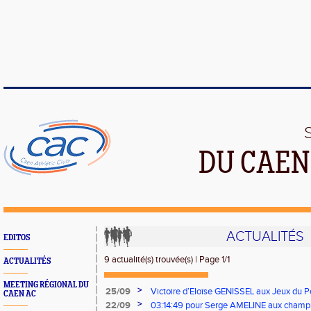
DU CAEN
ACTUALITÉS
EDITOS
9 actualité(s) trouvée(s) | Page 1/1
ACTUALITÉS
MEETING RÉGIONAL DU
>
25/09
Victoire d’Eloïse GENISSEL aux Jeux du P
CAEN AC
bons chronos de Laurent RAULD en sprint
>
22/09
03:14:49 pour Serge AMELINE aux champ